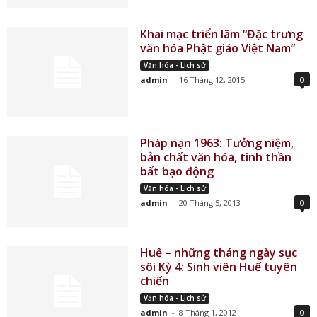
Khai mạc triển lãm “Đặc trưng
văn hóa Phật giáo Việt Nam”
Văn hóa - Lịch sử
admin
-
16 Tháng 12, 2015
0
Pháp nạn 1963: Tưởng niệm,
bản chất văn hóa, tinh thần
bất bạo động
Văn hóa - Lịch sử
admin
-
20 Tháng 5, 2013
0
Huế – những tháng ngày sục
sôi Kỳ 4: Sinh viên Huế tuyên
chiến
Văn hóa - Lịch sử
admin
-
8 Tháng 1, 2012
0