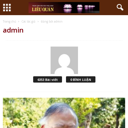
Trang chủ
Các tác giả
Đăng bởi admin
admin
6353 Bài viết
0 BÌNH LUẬN