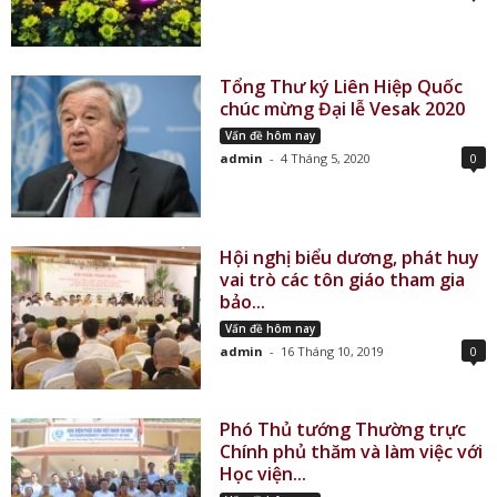
Tổng Thư ký Liên Hiệp Quốc
chúc mừng Đại lễ Vesak 2020
Vấn đề hôm nay
admin
-
4 Tháng 5, 2020
0
Hội nghị biểu dương, phát huy
vai trò các tôn giáo tham gia
bảo...
Vấn đề hôm nay
admin
-
16 Tháng 10, 2019
0
Phó Thủ tướng Thường trực
Chính phủ thăm và làm việc với
Học viện...