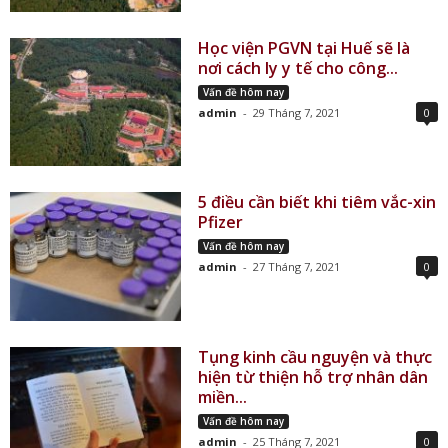
Học viện PGVN tại Huế sẽ là
nơi cách ly y tế cho công...
Vấn đề hôm nay
admin
-
29 Tháng 7, 2021
0
5 điều cần biết khi tiêm vắc-xin
Pfizer
Vấn đề hôm nay
admin
-
27 Tháng 7, 2021
0
Tụng kinh cầu nguyện và thực
hiện từ thiện hỗ trợ nhân dân
miền...
Vấn đề hôm nay
admin
-
25 Tháng 7, 2021
0