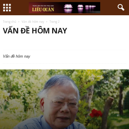
Trang chủ
Vấn đề hôm nay
Trang 2
VẤN ĐỀ HÔM NAY
CHƯ TÔN THIỀN ĐỨC PHẬT GIÁO THUẬN HOÁ
LỜI PHẬT DẠY
NGHIÊN CỨU – TRAO ĐỔI
PHẬT ĐẢN KHẮP NƠI
PHẬT GIÁO KHẮP NƠI
PHẬT GIÁO VỚI TUỔI TRẺ
PHẬT HỌC
Vấn đề hôm nay
SÁNG TÁC - NGHỆ THUẬT
TÀI LIỆU - THƯ VIỆN - PHIM PHẬT GIÁO
THIỀN MÔN XỨ HUẾ
VẤN ĐỀ HÔM NAY
VĂN HÓA - LỊCH SỬ
VỀ TTVHPG LIỄU QUÁN