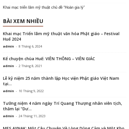
Khai mạc triển lãm mỹ thuật chủ đề “Hoàn gia lý”
BÀI XEM NHIỀU
Khai mạc Triển lãm mỹ thuật văn hóa Phật giáo – Festival
Huế 2024
admin
-
8 Tháng 6, 2024
Kể chuyện chùa Huế: VIÊN THÔNG – VIÊN GIÁC
admin
-
2 Tháng 8, 2021
Lễ kỷ niệm 25 năm thành lập Học viện Phật giáo Việt Nam
tại...
admin
-
10 Tháng 9, 2022
Tưởng niệm 4 năm ngày Trí Quang Thượng nhân viên tịch,
thăm lại “Dư...
admin
-
24 Tháng 11, 2023
MES AYNAK: Một Câu Chuyện Về Lòng Dũng Cảm và Một Kho