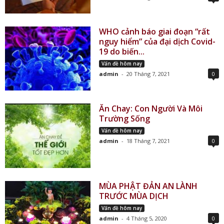
WHO cảnh báo giai đoạn “rất
nguy hiểm” của đại dịch Covid-
19 do biến...
Vấn đề hôm nay
admin
-
20 Tháng 7, 2021
0
Ăn Chay: Con Người Và Môi
Trường Sống
Vấn đề hôm nay
admin
-
18 Tháng 7, 2021
0
MÙA PHẬT ĐẢN AN LÀNH
TRƯỚC MÙA DỊCH
Vấn đề hôm nay
admin
-
4 Tháng 5, 2020
0