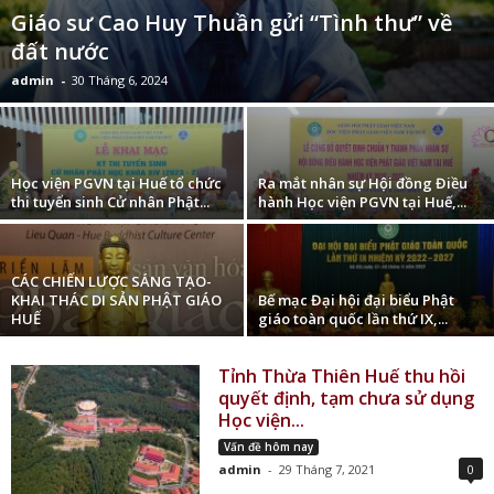
Giáo sư Cao Huy Thuần gửi “Tình thư” về
đất nước
admin
-
30 Tháng 6, 2024
Học viện PGVN tại Huế tổ chức
Ra mắt nhân sự Hội đồng Điều
thi tuyển sinh Cử nhân Phật...
hành Học viện PGVN tại Huế,...
CÁC CHIẾN LƯỢC SÁNG TẠO-
KHAI THÁC DI SẢN PHẬT GIÁO
Bế mạc Đại hội đại biểu Phật
HUẾ
giáo toàn quốc lần thứ IX,...
Tỉnh Thừa Thiên Huế thu hồi
quyết định, tạm chưa sử dụng
Học viện...
Vấn đề hôm nay
admin
-
29 Tháng 7, 2021
0