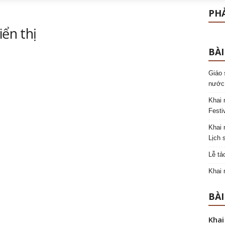
PHẢ
iển thị
BÀI
Giáo 
nước
Khai 
Festi
Khai 
Lịch 
Lễ tả
Khai 
BÀI
Khai