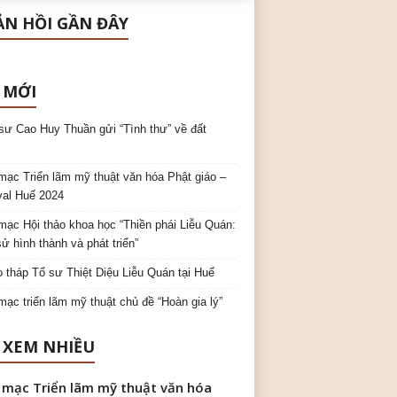
N HỒI GẦN ĐÂY
 MỚI
sư Cao Huy Thuần gửi “Tình thư” về đất
mạc Triển lãm mỹ thuật văn hóa Phật giáo –
val Huế 2024
mạc Hội thảo khoa học “Thiền phái Liễu Quán:
sử hình thành và phát triển”
o tháp Tổ sư Thiệt Diệu Liễu Quán tại Huế
mạc triển lãm mỹ thuật chủ đề “Hoàn gia lý”
 XEM NHIỀU
 mạc Triển lãm mỹ thuật văn hóa