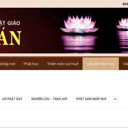
BA
 khắp nơi
Phật học
Thiền môn xứ Huế
Vấn đề hôm nay
Vă
LỜI PHẬT DẠY
NGHIÊN CỨU – TRAO ĐỔI
PHẬT ĐẢN KHẮP NƠI