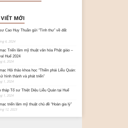
 VIẾT MỚI
sư Cao Huy Thuần gửi “Tình thư” về đất
ng 6, 2024
mạc Triển lãm mỹ thuật văn hóa Phật giáo –
val Huế 2024
g 6, 2024
mạc Hội thảo khoa học “Thiền phái Liễu Quán:
sử hình thành và phát triển”
g 1, 2024
o tháp Tổ sư Thiệt Diệu Liễu Quán tại Huế
g 1, 2024
mạc triển lãm mỹ thuật chủ đề “Hoàn gia lý”
ng 12, 2023