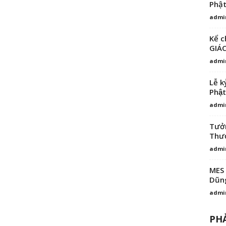
Phật
admi
Kể c
GIÁ
admi
Lễ k
Phật
admi
Tưởn
Thượ
admi
MES 
Dũng
admi
PHẢ