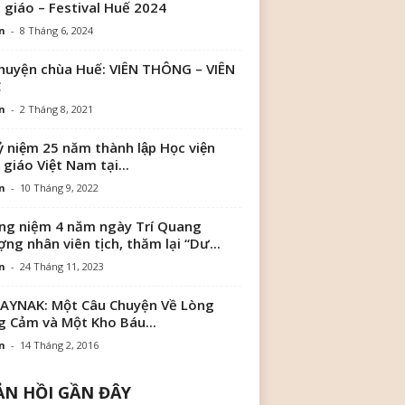
 giáo – Festival Huế 2024
n
-
8 Tháng 6, 2024
huyện chùa Huế: VIÊN THÔNG – VIÊN
C
n
-
2 Tháng 8, 2021
ỷ niệm 25 năm thành lập Học viện
 giáo Việt Nam tại...
n
-
10 Tháng 9, 2022
g niệm 4 năm ngày Trí Quang
ng nhân viên tịch, thăm lại “Dư...
n
-
24 Tháng 11, 2023
AYNAK: Một Câu Chuyện Về Lòng
 Cảm và Một Kho Báu...
n
-
14 Tháng 2, 2016
N HỒI GẦN ĐÂY