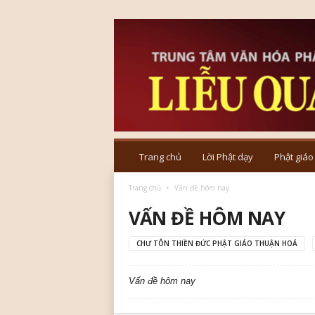
T
r
Trang chủ
Lời Phật dạy
Phật giáo
u
n
Trang chủ
Vấn đề hôm nay
g
VẤN ĐỀ HÔM NAY
t
â
m
CHƯ TÔN THIỀN ĐỨC PHẬT GIÁO THUẬN HOÁ
V
ă
Vấn đề hôm nay
n
h