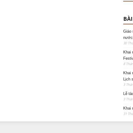
BÀI
Giáo 
nước
30 Thá
Khai 
Festi
8 Thán
Khai 
Lịch 
3 Thán
Lễ tả
3 Thán
Khai 
31 Thá