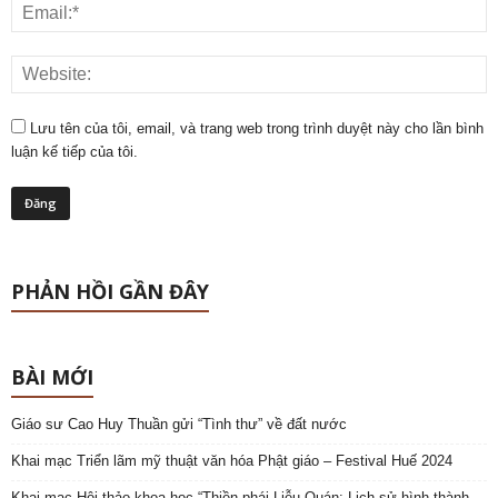
Lưu tên của tôi, email, và trang web trong trình duyệt này cho lần bình
luận kế tiếp của tôi.
PHẢN HỒI GẦN ĐÂY
BÀI MỚI
Giáo sư Cao Huy Thuần gửi “Tình thư” về đất nước
Khai mạc Triển lãm mỹ thuật văn hóa Phật giáo – Festival Huế 2024
Khai mạc Hội thảo khoa học “Thiền phái Liễu Quán: Lịch sử hình thành