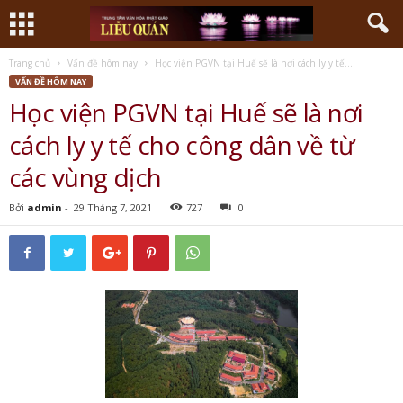
Trang chủ
Vấn đề hôm nay
Học viện PGVN tại Huế sẽ là nơi cách ly y tế...
VẤN ĐỀ HÔM NAY
Học viện PGVN tại Huế sẽ là nơi
cách ly y tế cho công dân về từ
các vùng dịch
Bởi
admin
-
29 Tháng 7, 2021
727
0