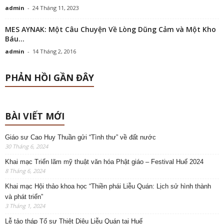
admin
-
24 Tháng 11, 2023
MES AYNAK: Một Câu Chuyện Về Lòng Dũng Cảm và Một Kho
Báu...
admin
-
14 Tháng 2, 2016
PHẢN HỒI GẦN ĐÂY
BÀI VIẾT MỚI
Giáo sư Cao Huy Thuần gửi “Tình thư” về đất nước
30 Tháng 6, 2024
Khai mạc Triển lãm mỹ thuật văn hóa Phật giáo – Festival Huế 2024
8 Tháng 6, 2024
Khai mạc Hội thảo khoa học “Thiền phái Liễu Quán: Lịch sử hình thành
và phát triển”
3 Tháng 1, 2024
Lễ tảo tháp Tổ sư Thiệt Diệu Liễu Quán tại Huế