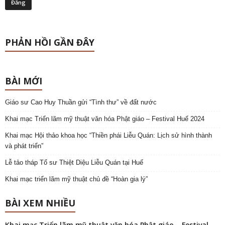
PHẢN HỒI GẦN ĐÂY
BÀI MỚI
Giáo sư Cao Huy Thuần gửi “Tình thư” về đất nước
Khai mạc Triển lãm mỹ thuật văn hóa Phật giáo – Festival Huế 2024
Khai mạc Hội thảo khoa học “Thiền phái Liễu Quán: Lịch sử hình thành
và phát triển”
Lễ tảo tháp Tổ sư Thiệt Diệu Liễu Quán tại Huế
Khai mạc triển lãm mỹ thuật chủ đề “Hoàn gia lý”
BÀI XEM NHIỀU
Khai mạc Triển lãm mỹ thuật văn hóa Phật giáo – Festival