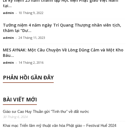
Lễ kỷ niệm 25 năm thành lập Học viện Phật giáo Việt Nam
tại...
admin
-
10 Tháng 9, 2022
Tưởng niệm 4 năm ngày Trí Quang Thượng nhân viên tịch,
thăm lại “Dư...
admin
-
24 Tháng 11, 2023
MES AYNAK: Một Câu Chuyện Về Lòng Dũng Cảm và Một Kho
Báu...
admin
-
14 Tháng 2, 2016
PHẢN HỒI GẦN ĐÂY
BÀI VIẾT MỚI
Giáo sư Cao Huy Thuần gửi “Tình thư” về đất nước
30 Tháng 6, 2024
Khai mạc Triển lãm mỹ thuật văn hóa Phật giáo – Festival Huế 2024