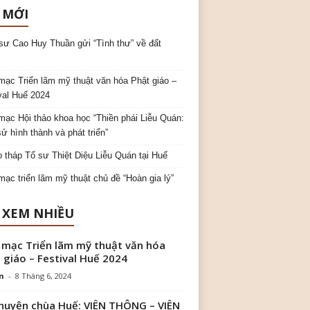
 MỚI
sư Cao Huy Thuần gửi “Tình thư” về đất
mạc Triển lãm mỹ thuật văn hóa Phật giáo –
val Huế 2024
mạc Hội thảo khoa học “Thiền phái Liễu Quán:
sử hình thành và phát triển”
o tháp Tổ sư Thiệt Diệu Liễu Quán tại Huế
mạc triển lãm mỹ thuật chủ đề “Hoàn gia lý”
 XEM NHIỀU
 mạc Triển lãm mỹ thuật văn hóa
 giáo – Festival Huế 2024
n
-
8 Tháng 6, 2024
huyện chùa Huế: VIÊN THÔNG – VIÊN