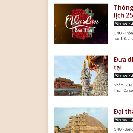
Thông 
lịch 2
Văn hóa - L
GNO - Thôn
nay 1-8, cho
Đưa di
tại
Văn hóa - L
Nhóm SEN He
Thích Ca sơ 
Đại th
Văn hóa - L
GNO - Sanch