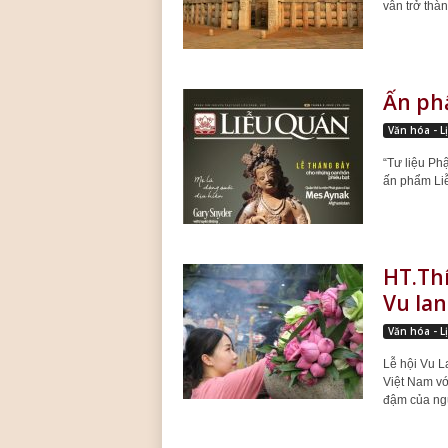
vẫn trở thàn
Ấn phẩ
Văn hóa - L
“Tư liệu Ph
ấn phẩm Liễ
HT.Thí
Vu lan
Văn hóa - L
Lễ hội Vu La
Việt Nam với
đậm của ngư