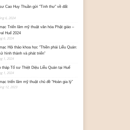
sư Cao Huy Thuần gửi “Tình thư” về đất
ng 6, 2024
mạc Triển lãm mỹ thuật văn hóa Phật giáo –
val Huế 2024
g 6, 2024
mạc Hội thảo khoa học “Thiền phái Liễu Quán:
sử hình thành và phát triển”
g 1, 2024
o tháp Tổ sư Thiệt Diệu Liễu Quán tại Huế
g 1, 2024
mạc triển lãm mỹ thuật chủ đề “Hoàn gia lý”
ng 12, 2023