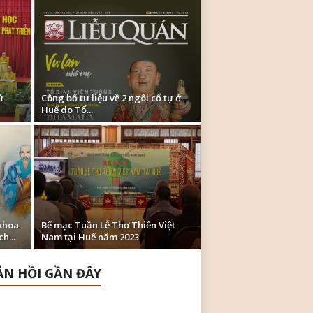
ử
Công bố tư liệu về 2 ngôi cổ tự ở
Huế do Tổ...
khoa
Bế mạc Tuần Lễ Thơ Thiền Việt
h...
Nam tại Huế năm 2023
N HỒI GẦN ĐÂY