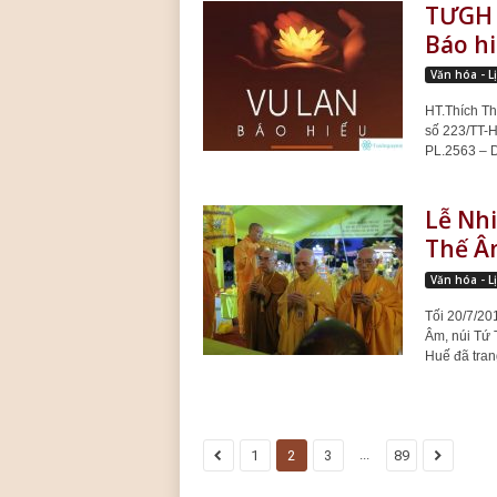
TƯGH r
Báo hi
Văn hóa - L
HT.Thích Th
số 223/TT-H
PL.2563 – D
Lễ Nhi
Thế Â
Văn hóa - L
Tối 20/7/20
Âm, núi Tứ 
Huế đã tran
...
1
2
3
89