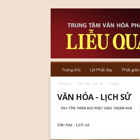
T
r
Trang chủ
Lời Phật dạy
Phật giáo
u
n
Trang chủ
Văn hóa - Lịch sử
Trang 2
g
VĂN HÓA - LỊCH SỬ
t
â
m
CHƯ TÔN THIỀN ĐỨC PHẬT GIÁO THUẬN HOÁ
V
ă
Văn hóa - Lịch sử
n
h