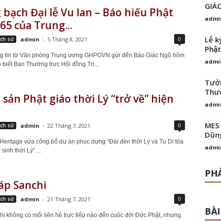
GIÁ
bạch Đại lễ Vu lan – Báo hiếu Phật
admi
565 của Trung...
Lễ k
0
ịch sử
admin
-
5 Tháng 8, 2021
Phật
g tin từ Văn phòng Trung ương GHPGVN gửi đến Báo Giác Ngộ hôm
admi
 biết Ban Thường trực Hội đồng Trị...
Tưởn
Thượ
 sản Phật giáo thời Lý “trở về” hiện
admi
MES 
0
ịch sử
admin
-
22 Tháng 7, 2021
Dũng
ritage vừa công bố dự án phục dựng “Đài đèn thời Lý và Tu Di tòa
admi
sinh thời Lý”....
PHẢ
áp Sanchi
0
ịch sử
admin
-
21 Tháng 7, 2021
BÀI
i không có mối liên hệ trực tiếp nào đến cuộc đời Đức Phật, nhưng