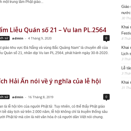
h một trung tâm Phật giáo...
Giáo 
nước
30 Thá
Khai 
m Liễu Quán số 21 – Vu lan PL.2564
Festi
0
ịch sử
admin
-
4 Tháng 9, 2020
8 Thán
Khai 
ật giáo khu vực Đà Nẵng và vùng Bắc Quảng Nam” là chuyên đề của
u Quán số 21, nhân dịp Vu lan PL.2564, phát hành ngày 30-8-2020.
Lịch 
3 Thán
Lễ tả
3 Thán
ch Hải Ấn nói về ý nghĩa của lễ hội
Khai 
31 Thá
0
ịch sử
admin
-
16 Tháng 8, 2019
n là lễ hội lớn của người Phật tử. Tuy nhiên, có thể thấy Phật giáo
 bề dày lịch sử trên 2.000 năm, lễ hội không chỉ là truyền thống sâu
ời Phật tử mà còn là nét văn hóa ở cả người dân Việt nói chung.