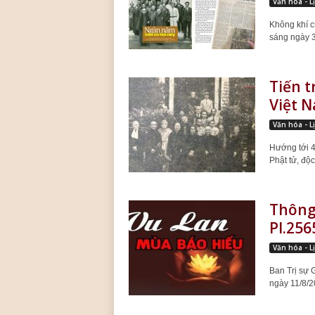
Văn hóa - L
Không khí c
sáng ngày 3
Tiến t
Việt 
Văn hóa - L
Hướng tới 4
Phật tử, độc 
Thông 
Pl.256
Văn hóa - L
Ban Trị sự
ngày 11/8/20