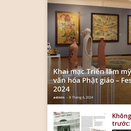
ó
a
P
h
ậ
t
g
i
á
o
L
i
Khai mạc Triển lãm mỹ
ễ
văn hóa Phật giáo – Fe
u
Q
2024
u
admin
-
8 Tháng 6, 2024
á
n
Không
trước: