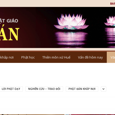
BA
 khắp nơi
Phật học
Thiền môn xứ Huế
Vấn đề hôm nay
Vă
LỜI PHẬT DẠY
NGHIÊN CỨU – TRAO ĐỔI
PHẬT ĐẢN KHẮP NƠI