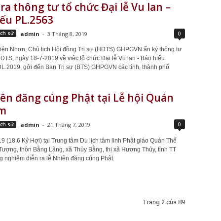
a thông tư tổ chức Đại lễ Vu lan –
ếu PL.2563
0
ịch sử
admin
-
3 Tháng 8, 2019
iện Nhơn, Chủ tịch Hội đồng Trị sự (HĐTS) GHPGVN ấn ký thông tư
ĐTS, ngày 18-7-2019 về việc tổ chức Đại lễ Vu lan - Báo hiếu
L.2019, gởi đến Ban Trị sự (BTS) GHPGVN các tỉnh, thành phố
ên đăng cúng Phật tại Lễ hội Quán
m
0
ịch sử
admin
-
21 Tháng 7, 2019
19 (18.6 Kỷ Hợi) tại Trung tâm Du lịch tâm linh Phật giáo Quán Thế
Tượng, thôn Bằng Lãng, xã Thủy Bằng, thị xã Hương Thủy, tỉnh TT
g nghiêm diễn ra lễ Nhiên đăng cúng Phật.
Trang 2 của 89