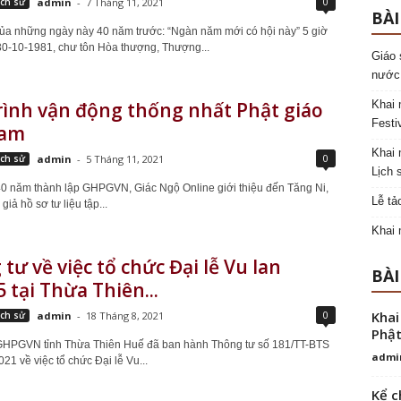
0
ịch sử
admin
-
7 Tháng 11, 2021
BÀI
ủa những ngày này 40 năm trước: “Ngàn năm mới có hội này” 5 giờ
0-10-1981, chư tôn Hòa thượng, Thượng...
Giáo 
nước
rình vận động thống nhất Phật giáo
Khai 
Festi
Nam
Khai 
0
ịch sử
admin
-
5 Tháng 11, 2021
Lịch 
0 năm thành lập GHPGVN, Giác Ngộ Online giới thiệu đến Tăng Ni,
Lễ tả
giả hồ sơ tư liệu tập...
Khai 
tư về việc tổ chức Đại lễ Vu lan
BÀI
5 tại Thừa Thiên...
0
Khai
ịch sử
admin
-
18 Tháng 8, 2021
Phật
 GHPGVN tỉnh Thừa Thiên Huế đã ban hành Thông tư số 181/TT-BTS
admi
21 về việc tổ chức Đại lễ Vu...
Kể c