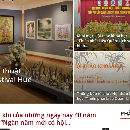
0
Khai mạc Hội thảo khoa học
“Thiền phái Liễu Quán: Lịch s
hình...
 thuật
stival Huế
Thông báo tổ chức Hội thảo 
học “Thiền phái Liễu Quán: Lịc
PHẢ
 khí của những ngày này 40 năm
 “Ngàn năm mới có hội...