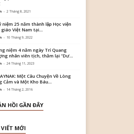
C
n
-
2 Tháng 8, 2021
ỷ niệm 25 năm thành lập Học viện
 giáo Việt Nam tại...
n
-
10 Tháng 9, 2022
g niệm 4 năm ngày Trí Quang
ng nhân viên tịch, thăm lại “Dư...
n
-
24 Tháng 11, 2023
AYNAK: Một Câu Chuyện Về Lòng
 Cảm và Một Kho Báu...
n
-
14 Tháng 2, 2016
N HỒI GẦN ĐÂY
 VIẾT MỚI