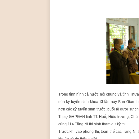
ó
a
P
h
ậ
t
g
i
á
o
L
i
ễ
u
Q
Trong tình hình cả nước nói chung và tỉnh Thừ
u
nên kỳ tuyển sinh khóa XI lần này Ban Giám h
á
hơn các kỳ tuyển sinh trước; buổi lễ dưới s
n
Trị sự GHPGVN tỉnh TT. Huế, Hiệu trưởng, Chủ 
cùng 114 Tăng Ni thí sinh tham dự kỳ thi.
Trước khi vào phòng thi, toàn thể các Tăng Ni t