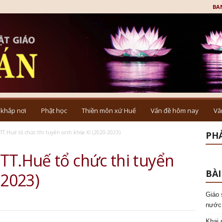
BA
 khắp nơi
Phật học
Thiền môn xứ Huế
Vấn đề hôm nay
Vă
TT.Huế tổ chức thi tuyển sinh khóa XI (2020-2023)
PHẢ
TT.Huế tổ chức thi tuyển
BÀI
-2023)
Giáo 
nước
Khai 