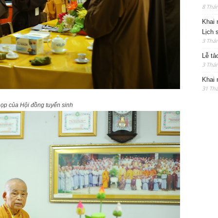
8 Thán
Khai 
Lịch 
3 Thán
Lễ tả
3 Thán
Khai 
31 Thá
ọp của Hội đồng tuyển sinh