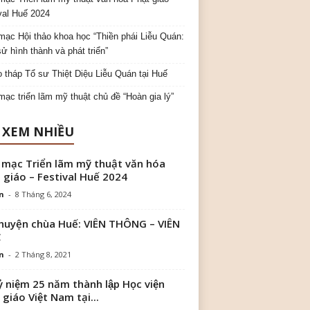
val Huế 2024
mạc Hội thảo khoa học “Thiền phái Liễu Quán:
sử hình thành và phát triển”
o tháp Tổ sư Thiệt Diệu Liễu Quán tại Huế
mạc triển lãm mỹ thuật chủ đề “Hoàn gia lý”
 XEM NHIỀU
 mạc Triển lãm mỹ thuật văn hóa
 giáo – Festival Huế 2024
n
-
8 Tháng 6, 2024
huyện chùa Huế: VIÊN THÔNG – VIÊN
C
n
-
2 Tháng 8, 2021
ỷ niệm 25 năm thành lập Học viện
 giáo Việt Nam tại...