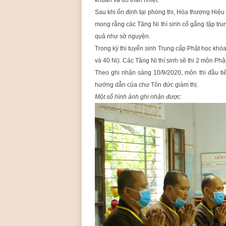
khuẩn và đo thân nhiệt.
Sau khi ổn định tại phòng thi, Hòa thượng Hiệu
mong rằng các Tăng Ni thí sinh cố gắng tập trun
quả như sở nguyện.
Trong kỳ thi tuyển sinh Trung cấp Phật học khóa 
và 40 Ni). Các Tăng Ni thí sinh sẽ thi 2 môn Phậ
Theo ghi nhận sáng 10/9/2020, môn thi đầu ti
hướng dẫn của chư Tôn đức giám thị.
Một số hình ảnh ghi nhận được: