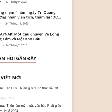
n
-
10 Tháng 9, 2022
g niệm 4 năm ngày Trí Quang
ng nhân viên tịch, thăm lại “Dư...
n
-
24 Tháng 11, 2023
AYNAK: Một Câu Chuyện Về Lòng
 Cảm và Một Kho Báu...
n
-
14 Tháng 2, 2016
N HỒI GẦN ĐÂY
 VIẾT MỚI
sư Cao Huy Thuần gửi “Tình thư” về đất
ng 6, 2024
mạc Triển lãm mỹ thuật văn hóa Phật giáo –
val Huế 2024