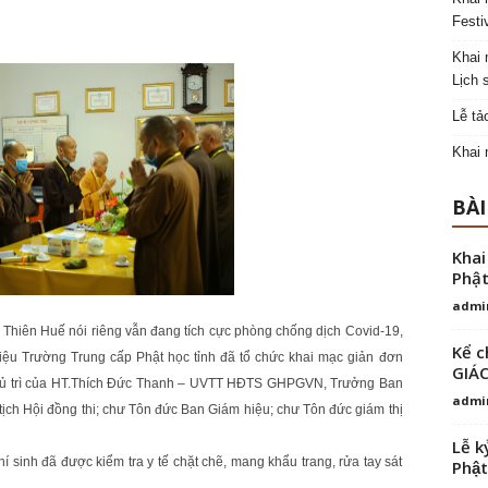
Festi
Khai 
Lịch 
Lễ tả
Khai 
BÀI
Khai
Phật
admi
a Thiên Huế nói riêng vẫn đang tích cực phòng chống dịch Covid-19,
Kể c
iệu Trường Trung cấp Phật học tỉnh đã tổ chức khai mạc giản đơn
GIÁ
ự chủ trì của HT.Thích Đức Thanh – UVTT HĐTS GHPGVN, Trưởng Ban
admi
tịch Hội đồng thi; chư Tôn đức Ban Giám hiệu; chư Tôn đức giám thị
Lễ k
hí sinh đã được kiểm tra y tế chặt chẽ, mang khẩu trang, rửa tay sát
Phật