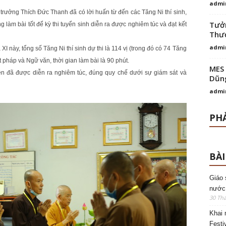
admi
 trưởng Thích Đức Thanh đã có lời huấn từ đến các Tăng Ni thí sinh,
Tưởn
g làm bài tốt để kỳ thi tuyển sinh diễn ra được nghiêm túc và đạt kết
Thượ
admi
XI này, tổng số Tăng Ni thí sinh dự thi là 114 vị (trong đó có 74 Tăng
t pháp và Ngữ văn, thời gian làm bài là 90 phút.
MES 
ên đã được diễn ra nghiêm túc, đúng quy chế dưới sự giám sát và
Dũng
admi
PHẢ
BÀI
Giáo 
nước
30 Thá
Khai 
Festi