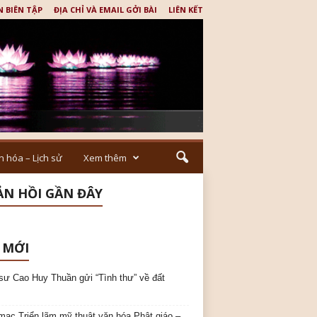
N BIÊN TẬP
ĐỊA CHỈ VÀ EMAIL GỞI BÀI
LIÊN KẾT
n hóa – Lịch sử
Xem thêm
N HỒI GẦN ĐÂY
 MỚI
sư Cao Huy Thuần gửi “Tình thư” về đất
mạc Triển lãm mỹ thuật văn hóa Phật giáo –