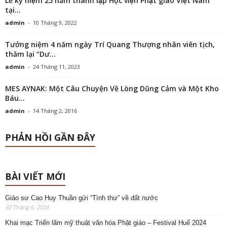
Lễ kỷ niệm 25 năm thành lập Học viện Phật giáo Việt Nam
tại...
admin
-
10 Tháng 9, 2022
Tưởng niệm 4 năm ngày Trí Quang Thượng nhân viên tịch,
thăm lại “Dư...
admin
-
24 Tháng 11, 2023
MES AYNAK: Một Câu Chuyện Về Lòng Dũng Cảm và Một Kho
Báu...
admin
-
14 Tháng 2, 2016
PHẢN HỒI GẦN ĐÂY
BÀI VIẾT MỚI
Giáo sư Cao Huy Thuần gửi “Tình thư” về đất nước
30 Tháng 6, 2024
Khai mạc Triển lãm mỹ thuật văn hóa Phật giáo – Festival Huế 2024