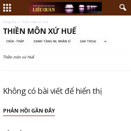
Trang chủ
Thiền môn xứ Huế
THIỀN MÔN XỨ HUẾ
CHÙA -THÁP
DANH TĂNG-NI, NHÂN SĨ
GIAI THOẠI
Thiền môn xứ Huế
Không có bài viết để hiển thị
PHẢN HỒI GẦN ĐÂY