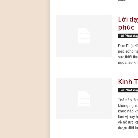
mình.
Lời dạ
phúc
Lời Phật dạ
Đức Phật đế
nếp sống hạ
sức thiết t
ngoài sự kh
Kinh T
Lời Phật dạ
Thế nào là 
không nghi 
kheo nào kh
tâm vị này h
về nỗ lực, c
được diệt tr