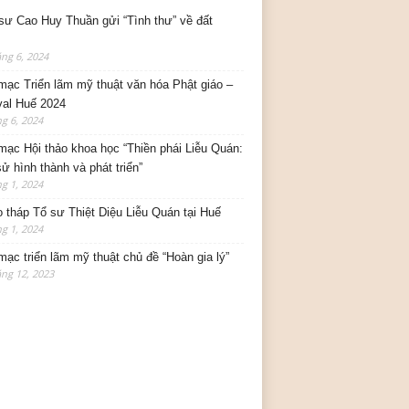
sư Cao Huy Thuần gửi “Tình thư” về đất
ng 6, 2024
mạc Triển lãm mỹ thuật văn hóa Phật giáo –
val Huế 2024
g 6, 2024
mạc Hội thảo khoa học “Thiền phái Liễu Quán:
sử hình thành và phát triển”
g 1, 2024
o tháp Tổ sư Thiệt Diệu Liễu Quán tại Huế
g 1, 2024
mạc triển lãm mỹ thuật chủ đề “Hoàn gia lý”
ng 12, 2023