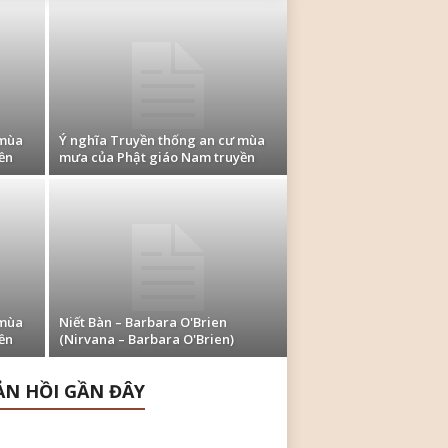
 mùa
Ý nghĩa Truyền thống an cư mùa
ền
mưa của Phật giáo Nam truyền
 mùa
Niết Bàn – Barbara O'Brien
ền
(Nirvana – Barbara O'Brien)
N HỒI GẦN ĐÂY