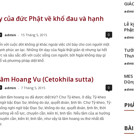
GIÁ
admi
y của đức Phật về khổ đau và hạnh
Lễ k
Phật
0
y
admin
-
15 Tháng 5, 2015
admi
n với cuộc đời không gì khác ngoài việc chỉ bày cho con người một
Tưởn
nh phúc an lạc. Những lời dạy của Ngài thật giản dị nhưng lại hết
Thượ
hực và sâu sắc đối với cuộc sống con người, bởi Ngài không dạy gì
ổ và phương pháp diệt khổ.
admi
MES 
âm Hoang Vu (Cetokhila sutta)
Dũng
0
y
admin
-
7 Tháng 5, 2015
admi
năm tâm hoang vu đã được diệt trừ? Chư Tỷ-kheo, ở đây, Tỷ-kheo
ngờ bậc Ðạo Sư, không do dự, quyết đoán, tịnh tín. Chư Tỷ-kheo, Tỷ-
PHẢ
ông nghi ngờ bậc Ðạo Sư, không do dự, quyết đoán, tịnh tín, thời
ướng về nỗ lực, chuyên cần, kiên trì, tinh tấn. Nếu tâm của ai hướng
huyên cần, kiên trì, tinh tấn, như vậy là tâm hoang vu thứ nhất đã
ừ.
BÀI