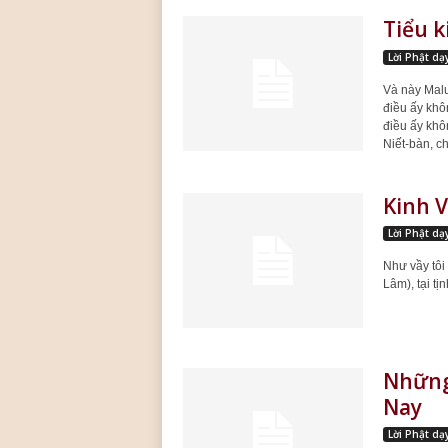
Tiểu 
Lời Phật dạ
Và này Malu
điều ấy khô
điều ấy khôn
Niết-bàn, ch
Kinh V
Lời Phật dạ
Như vầy tôi 
Lâm), tại t
Những
Nay
Lời Phật dạ