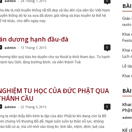
0
y
admin
-
24 Tháng 7, 2015
BÀI
ha Mẹ là một truyền thống rất tốt đẹp và lâu đời của dân tộc Việt Nam
ruyền thống đó từ xa xưa đã được giữ vững và trao truyền từ thế hệ
Giáo 
ế hệ khác, cho đến ngày nay.
nước
Khai 
tán dương hạnh đầu-đà
Festi
0
y
admin
-
13 Tháng 7, 2015
Khai 
Lịch 
hương tiện quý báu trợ duyên cho sự thoát ly khỏi tham dục. Tu hạnh
hành tựu Giới, tăng trưởng Định, và viên thành Tuệ.
Lễ tả
Khai 
NGHIỆM TU HỌC CỦA ĐỨC PHẬT QUA
BÀI
THÁNH CẦU
Khai
0
y
admin
-
22 Tháng 5, 2015
Phật
g ta nhận thấy tiến trình tu tập của đức Phật từ khi đang còn là Bồ
admi
 khi chứng Vô thượng Bồ đề, Ngài luôn luôn tự thân nỗ lực, không
o bất cứ ai, mà chỉ nhờ vào lòng tin, tinh tấn, niệm, định, tuệ của
Kể c