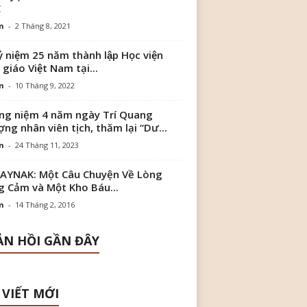
C
n
-
2 Tháng 8, 2021
ỷ niệm 25 năm thành lập Học viện
 giáo Việt Nam tại...
n
-
10 Tháng 9, 2022
g niệm 4 năm ngày Trí Quang
ng nhân viên tịch, thăm lại “Dư...
n
-
24 Tháng 11, 2023
AYNAK: Một Câu Chuyện Về Lòng
 Cảm và Một Kho Báu...
n
-
14 Tháng 2, 2016
N HỒI GẦN ĐÂY
 VIẾT MỚI