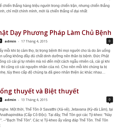
ể chiến thắng hàng triệu người trong chiến trận, nhưng chiến thắng
nh, chỉ một chính mình, mới là chiến thắng vĩ đại nhất
hật Dạy Phương Pháp Làm Chủ Bệnh
0
y
admin
-
17 Tháng 4, 2015
y mỗi khi bị cảm thọ, bị trọng bệnh thì mọi người cho là do ăn uống
 ăn uống không đầy đủ chất dinh dưỡng nên thân bị bệnh. Đức Phật
ông có cái gì tự nhiên mà nó đến một cách ngẫu nhiên cả, cái gì khi
 thì cũng có cái nguyên nhân của nó. Cho nên mỗi khi chúng ta bị
hẹ, tùy theo cấp độ chúng ta đã gieo nhân thiện ác khác nhau…
ổng thuyết và Biệt thuyết
0
y
admin
-
13 Tháng 4, 2015
nghe. Một thời, Thế Tôn ở Savatthi (Xá-vệ), Jetavana (Kỳ-đà Lâm), tại
 Anathapindika (Cấp Cô Ðộc). Tại đây, Thế Tôn gọi các Tỷ-kheo: "Này
". --"Bạch Thế Tôn". Các vị Tỷ-kheo ấy vâng đáp Thế Tôn. Thế Tôn
: