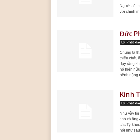
Người có th
với chính mì
Đức P
Lời Phật dạ
Chúng ta thấ
thiếu chất,
dạy rằng kh
nó hiện hữu
bệnh nặng n
Kinh T
Lời Phật dạ
Như vầy tôi 
tinh xá ông
các Tỷ-kheo
nói như sau