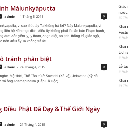
Giáo 
kinh Màlunkyàputta
nước
0
y
admin
-
1 Tháng 5, 2015
30 Thá
nkyaputta, vì sao điều ấy Ta không trả lời? Này Malunkyaputta, vì
Khai 
ng liên hệ đến mục đích, điều ấy không phải là căn bản Phạm hạnh,
Festi
g đưa đến yểm ly, ly tham, đoạn diệt, an tịnh, thắng trí, giác ngộ,
8 Thán
o nên điều ấy Ta không trả lời.
Khai 
Lịch 
ô tránh phân biệt
3 Thán
Lễ tả
0
y
admin
-
24 Tháng 4, 2015
3 Thán
nghe. Một thời, Thế Tôn trú ở Savatthi (Xá-vệ), Jetavana (Kỳ-đà
Khai 
ịnh xá ông Anathapindika (Cấp Cô Ðộc).
31 Thá
 Điều Phật Đã Dạy &Thế Giới Ngày
0
y
admin
-
21 Tháng 4, 2015