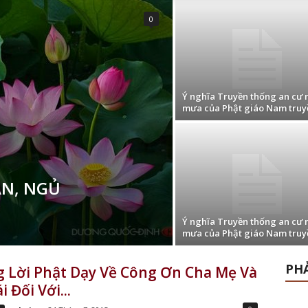
0
Ý nghĩa Truyền thống an cư
mưa của Phật giáo Nam truy
ÂN, NGỦ
Ý nghĩa Truyền thống an cư
mưa của Phật giáo Nam truy
PHẢ
 Lời Phật Dạy Về Công Ơn Cha Mẹ Và
 Đối Với...