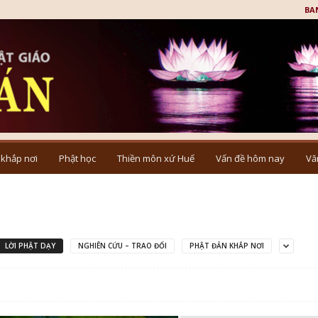
BA
 khắp nơi
Phật học
Thiền môn xứ Huế
Vấn đề hôm nay
Vă
LỜI PHẬT DẠY
NGHIÊN CỨU – TRAO ĐỔI
PHẬT ĐẢN KHẮP NƠI