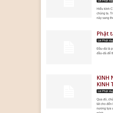
Lời Phật dạ
Hiếu kính C
chúng ta. T
này sang th
Phật 
Lời Phật dạ
Đầu-đà là p
đầu-đà để t
KINH 
KINH 
Lời Phật dạ
Qua đó, chún
tát cho đến
nương tựa và