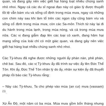
quan, và đang gây nên việc giết hại hàng loạt nhiều chúng sanh
nhỏ nhoi. Ngay cả các du sĩ ngoại đạo này có giáo lý được thuyết
tồi tệ vẫn bám víu và sống cố định trong mùa mưa, ngay cả những
con chim này sau khi làm tổ trên các ngọn cây cũng bám víu và
sống cố định trong mùa mưa; còn các Sa-môn Thích tử này lại đi
du hành trong mùa lạnh, trong mùa nóng, và cả trong mùa mưa
nữa. Các vị đang giẫm đạp lên các loại cỏ xanh, đang hãm hại
mạng sống của loài chỉ có một giác quan, và đang gây nên việc
giết hại hàng loạt nhiều chúng sanh nhỏ nhoi.
Các Tỳ-khưu đã nghe được những người ấy phàn nàn, phê phán,
chê bai. Sau đó, các vị Tỳ-khưu ấy đã trình sự việc ấy lên Đức Thế
Tôn. Khi ấy, Đức Thế Tôn nhân lý do ấy, nhân sự kiện ấy đã thuyết
pháp rồi bảo các Tỳ-khưu rằng:
– Này các Tỳ-khưu, Ta cho phép vào mùa (an cư) mưa (vassaṃ)
(1)
.
Xứ Ấn Độ, một năm có ba mùa. Mùa mưa gồm bốn tháng nhưng