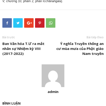
V,
chương 10, phẩm 2, phần Icchānaṅgala).
Bài trước
Bài tiếp theo
Ban Văn hóa T.Ư ra mắt
Ý nghĩa Truyền thống an
nhân sự Nhiệm kỳ VIII
cư mùa mưa của Phật giáo
(2017-2022)
Nam truyền
admin
BÌNH LUẬN