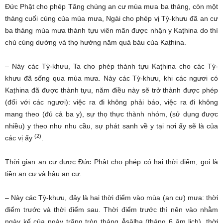
Đức Phật cho phép Tăng chúng an cư mùa mưa ba tháng, còn một
tháng cuối cùng của mùa mưa, Ngài cho phép vị Tỳ-khưu đã an cư
ba tháng mùa mưa thành tựu viên mãn được nhận y Kaṭhina do thí
chủ cúng dường và thọ hưởng năm quả báu của Kaṭhina.
– Này các Tỳ-khưu, Ta cho phép thành tựu Kaṭhina cho các Tỳ-
khưu đã sống qua mùa mưa. Này các Tỳ-khưu, khi các ngươi có
Kaṭhina đã được thành tựu, năm điều này sẽ trở thành được phép
(đối với các ngươi): việc ra đi không phải báo, việc ra đi không
mang theo (đủ cả ba y), sự thọ thực thành nhóm, (sử dụng được
nhiều) y theo như nhu cầu, sự phát sanh về y tại nơi ấy sẽ là của
(2)
các vị ấy
.
Thời gian an cư được Đức Phật cho phép có hai thời điểm, gọi là
tiền an cư và hậu an cư.
– Này các Tỳ-khưu, đây là hai thời điểm vào mùa (an cư) mưa: thời
điểm trước và thời điểm sau. Thời điểm trước thì nên vào nhằm
ngày kế của ngày trăng tròn tháng Āsāḷha (tháng 6 âm lịch), thời