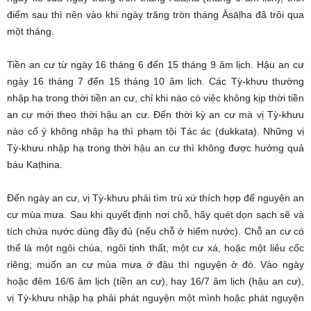
điểm sau thì nên vào khi ngày trăng tròn tháng Āsāḷha đã trôi qua
một tháng.
Tiền an cư từ ngày 16 tháng 6 đến 15 tháng 9 âm lịch. Hậu an cư
ngày 16 tháng 7 đến 15 tháng 10 âm lịch. Các Tỳ-khưu thường
nhập hạ trong thời tiền an cư, chỉ khi nào có việc không kịp thời tiền
an cư mới theo thời hậu an cư. Ðến thời kỳ an cư mà vị Tỳ-khưu
nào cố ý không nhập hạ thì phạm tội Tác ác (dukkata). Những vị
Tỳ-khưu nhập hạ trong thời hậu an cư thì không được hưởng quả
báu Kaṭhina.
Ðến ngày an cư, vị Tỳ-khưu phải tìm trú xứ thích hợp để nguyện an
cư mùa mưa. Sau khi quyết định nơi chỗ, hãy quét dọn sạch sẽ và
tích chứa nước dùng đầy đủ (nếu chỗ ở hiếm nước). Chỗ an cư có
thể là một ngôi chùa, ngôi tịnh thất, một cư xá, hoặc một liêu cốc
riêng; muốn an cư mùa mưa ở đâu thì nguyện ở đó. Vào ngày
hoặc đêm 16/6 âm lịch (tiền an cư), hay 16/7 âm lịch (hậu an cư),
vị Tỳ-khưu nhập hạ phải phát nguyện một mình hoặc phát nguyện