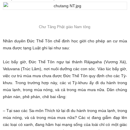
Chư Tăng Phật giáo Nam tông
Nhân duyên Đức Thế Tôn chế định học giới cho phép an cư mùa
mưa được tạng Luật ghi lại như sau:
Lúc bấy giờ, Đức Thế Tôn ngự tại thành Rājagaha (Vương Xá),
Veḷuvana (Trúc Lâm), nơi nuôi dưỡng các con sóc. Vào lúc bấy giờ,
việc cư trú mùa mưa chưa được Đức Thế Tôn quy định cho các Tỳ-
khưu. Trong trường hợp này, các vị Tỳ-khưu ấy đi du hành trong
mùa lạnh, trong mùa nóng, và cả trong mùa mưa nữa. Dân chúng
phàn nàn, phê phán, chê bai rằng:
– Tại sao các Sa-môn Thích tử lại đi du hành trong mùa lạnh, trong
mùa nóng, và cả trong mùa mưa nữa? Các vị đang giẫm đạp lên
các loại cỏ xanh, đang hãm hại mạng sống của loài chỉ có một giác