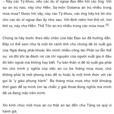
– Này các Tỳ-khưu, nếu các du sĩ ngoại đạo đến hỏi các ông: Với
sự an trú nào, này chư Hiền, Sa-môn Gotama an trú nhiều trong
mùa mưa? Ðược hỏi vậy, này các Tỳ-khưu, các ông hãy trả lời cho
cho các du sĩ ngoại đạo ấy như sau: Với định niệm hơi thở vô, hơi
(5)
thở ra, này chư Hiền, Thế Tôn an trú nhiều trong các mùa mưa
.
Chúng ta hãy bước theo dấu chân của bậc Đạo sư đã hướng dẫn.
Đây có thể xem như là một lời cảnh tỉnh cho chúng đệ tử xuất gia
của Ngài đang phải khoác lên mình nhiều công tác Phật sự lẫn thế
sự, và đôi khi lại đánh rơi cái chí nguyện của người xuất gia ở đâu
đó bên ngoài mà không hay biết. Tự bản thân vị đệ tử xuất gia phải
tìm cho mình ý nghĩa của việc an cư ba tháng mùa mưa, chứ
không phải là một phong trào để tu hoặc là một hình thức với cái
gọi là “y giáo phụng hành”. Ba tháng mùa mưa như một khoảng
thời gian để tự mình tìm lại chiếc y giải thoát đúng nghĩa mà mình
đã và đang mặc trên mình.
Xin kính chúc một mùa an cư thật an lạc đến chư Tăng và quý vị
hành giả.