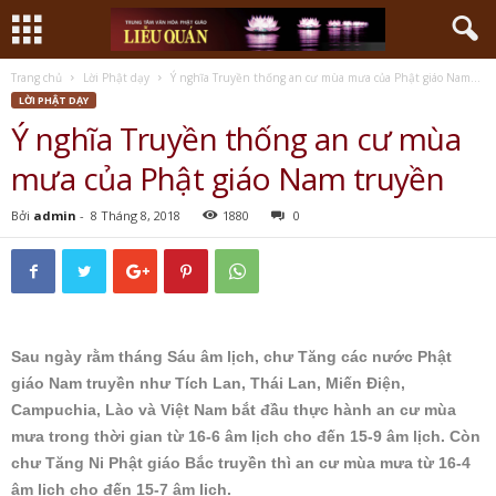
Trang chủ
Lời Phật dạy
Ý nghĩa Truyền thống an cư mùa mưa của Phật giáo Nam...
LỜI PHẬT DẠY
Ý nghĩa Truyền thống an cư mùa
mưa của Phật giáo Nam truyền
Bởi
admin
-
8 Tháng 8, 2018
1880
0
Sau ngày rằm tháng Sáu âm lịch, chư Tăng các nước Phật
giáo Nam truyền như Tích Lan, Thái Lan, Miến Điện,
Campuchia, Lào và Việt Nam bắt đầu thực hành an cư mùa
mưa trong thời gian từ 16-6 âm lịch cho đến 15-9 âm lịch. Còn
chư Tăng Ni Phật giáo Bắc truyền thì an cư mùa mưa từ 16-4
âm lịch cho đến 15-7 âm lịch.