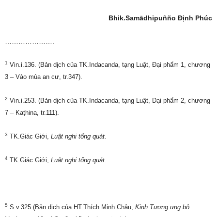
Bhik.Samādhipuñño Định Phúc
………………….
1
Vin.i.136. (Bản dịch của TK.Indacanda, tạng Luật, Đại phẩm 1, chương
3 – Vào mùa an cư, tr.347).
2
Vin.i.253. (Bản dịch của TK.Indacanda, tạng Luật, Đại phẩm 2, chương
7 – Kaṭhina, tr.111).
3
TK.Giác Giới,
Luật nghi tổng quát.
4
TK.Giác Giới,
Luật nghi tổng quát.
5
S.v.325 (Bản dịch của HT.Thích Minh Châu,
Kinh
Tương ưng b
ộ