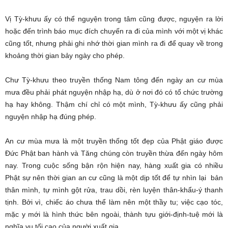
Vị Tỳ-khưu ấy có thể nguyện trong tâm cũng được, nguyện ra lời
hoặc đến trình báo mục đích chuyến ra đi của mình với một vị khác
cũng tốt, nhưng phải ghi nhớ thời gian mình ra đi để quay về trong
khoảng thời gian bảy ngày cho phép.
Chư Tỳ-khưu theo truyền thống Nam tông đến ngày an cư mùa
mưa đều phải phát nguyện nhập hạ, dù ở nơi đó có tổ chức trường
hạ hay không. Thậm chí chỉ có một mình, Tỳ-khưu ấy cũng phải
nguyện nhập hạ đúng phép.
An cư mùa mưa là một truyền thống tốt đẹp của Phật giáo được
Đức Phật ban hành và Tăng chúng còn truyền thừa đến ngày hôm
nay. Trong cuộc sống bận rộn hiện nay, hàng xuất gia có nhiều
Phật sự nên thời gian an cư cũng là một dịp tốt để tự nhìn lại bản
thân mình, tự mình gột rửa, trau dồi, rèn luyện thân-khẩu-ý thanh
tịnh. Bởi vì, chiếc áo chưa thể làm nên một thầy tu; việc cạo tóc,
mặc y mới là hình thức bên ngoài, thành tựu giới-định-tuệ mới là
nghĩa vụ tối cao của người xuất gia.