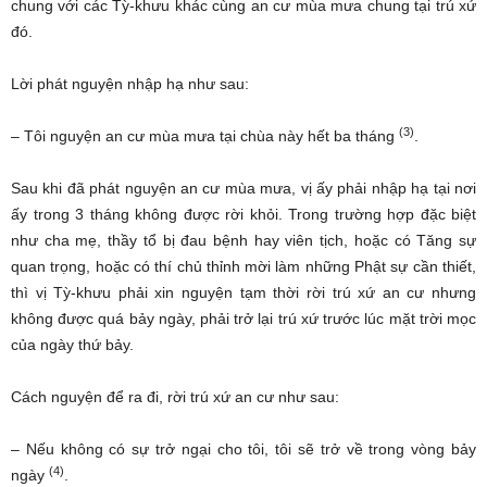
chung với các Tỳ-khưu khác cùng an cư mùa mưa chung tại trú xứ
đó.
Lời phát nguyện nhập hạ như sau:
(3)
– Tôi nguyện an cư mùa mưa tại chùa này hết ba tháng
.
Sau khi đã phát nguyện an cư mùa mưa, vị ấy phải nhập hạ tại nơi
ấy trong 3 tháng không được rời khỏi. Trong trường hợp đặc biệt
như cha mẹ, thầy tổ bị đau bệnh hay viên tịch, hoặc có Tăng sự
quan trọng, hoặc có thí chủ thỉnh mời làm những Phật sự cần thiết,
thì vị Tỳ-khưu phải xin nguyện tạm thời rời trú xứ an cư nhưng
không được quá bảy ngày, phải trở lại trú xứ trước lúc mặt trời mọc
của ngày thứ bảy.
Cách nguyện để ra đi, rời trú xứ an cư như sau:
– Nếu không có sự trở ngại cho tôi, tôi sẽ trở về trong vòng bảy
(4)
ngày
.