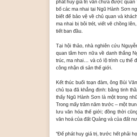
phát huy giá trị vẫn chưa được qua
bố các ma nhai tại Ngũ Hành Sơn ngoà
biết để bảo vệ về chủ quan và khác
ma nhai bị bôi trét, viết vẽ chồng l
tiết ban đầu.
Tại hội thảo, nhà nghiên cứu Nguyễ
quan tâm hơn nữa về danh thắng N
trúc, ma nhai… và có lộ trình cụ t
công nhận di sản thế giới.
Kết thúc buổi toạn đàm, ông Bùi Vă
chủ tọa đã khẳng định: bằng tinh t
thấy Ngũ Hành Sơn là một trong nhữ
Trong mấy trăm năm trước – một trun
lưu văn hóa thế giới; đồng thời cũ
văn hoá của đất Quảng và của đất nư
“Để phát huy giá trị, trước hết phải 