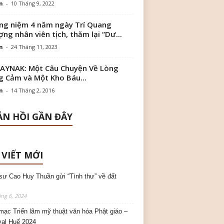
n
-
10 Tháng 9, 2022
g niệm 4 năm ngày Trí Quang
ng nhân viên tịch, thăm lại “Dư...
n
-
24 Tháng 11, 2023
AYNAK: Một Câu Chuyện Về Lòng
 Cảm và Một Kho Báu...
n
-
14 Tháng 2, 2016
N HỒI GẦN ĐÂY
 VIẾT MỚI
sư Cao Huy Thuần gửi “Tình thư” về đất
ng 6, 2024
mạc Triển lãm mỹ thuật văn hóa Phật giáo –
val Huế 2024