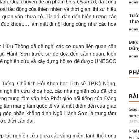
n tâm. Qua chuyên đề ấn phẩm
Liễu Quán 16
, đã công
admi
i tác động của thiên nhiên và thời gian, thì sự hiểu
Tưởn
h quan vẫn chưa có. Từ đó, dẫn đến hiện tượng các
Thượ
ên, đục khoét…, làm mất đi nội dung cũng như các họa
admi
MES 
n Hữu Thông đã đề nghị các cơ quan liên quan cần
Dũng
gũ Hành Sơn trước sự đe dọa đến cảnh quan, kiến
admi
hể để nghiên cứu và xây dựng hồ sơ để được UNESCO
PHẢ
n Tiếng, Chủ tịch Hội Khoa học Lịch sử TP.Ðà Nẵng,
hần nghiên cứu khoa học, các nhà nghiên cứu đã cho
BÀI
ng trung tâm văn hóa Phật giáo nổi tiếng của Ðàng
g tâm mang tầm quốc tế và là một điểm đến của giao
Giáo 
ng góp phần khẳng định Ngũ Hành Sơn là trung tâm
nước
ớc thời cận đại.
30 Thá
Khai 
hợp tác nghiên cứu giữa các vùng miền, lãnh thổ trong
Festi