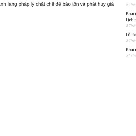
nh lang pháp lý chặt chẽ để bảo tồn và phát huy giá
8 Thán
Khai 
Lịch 
3 Thán
Lễ tả
3 Thán
Khai 
31 Thá