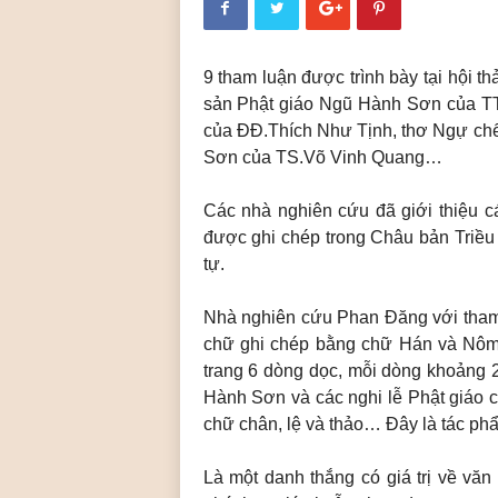
ó
a
P
h
9 tham luận được trình bày tại hội t
ậ
sản Phật giáo Ngũ Hành Sơn của T
t
của ĐĐ.Thích Như Tịnh, thơ Ngự ch
g
Sơn của TS.Võ Vinh Quang…
i
á
Các nhà nghiên cứu đã giới thiệu c
o
L
được ghi chép trong Châu bản Triều N
i
tự.
ễ
u
Nhà nghiên cứu Phan Đăng với tham 
Q
chữ ghi chép bằng chữ Hán và Nôm r
u
trang 6 dòng dọc, mỗi dòng khoảng 20
á
Hành Sơn và các nghi lễ Phật giáo c
n
chữ chân, lệ và thảo… Đây là tác p
Là một danh thắng có giá trị về văn 