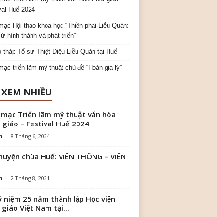
val Huế 2024
mạc Hội thảo khoa học “Thiền phái Liễu Quán:
sử hình thành và phát triển”
o tháp Tổ sư Thiệt Diệu Liễu Quán tại Huế
mạc triển lãm mỹ thuật chủ đề “Hoàn gia lý”
 XEM NHIỀU
 mạc Triển lãm mỹ thuật văn hóa
 giáo – Festival Huế 2024
n
-
8 Tháng 6, 2024
huyện chùa Huế: VIÊN THÔNG – VIÊN
C
n
-
2 Tháng 8, 2021
ỷ niệm 25 năm thành lập Học viện
 giáo Việt Nam tại...