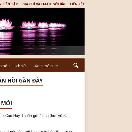
N BIÊN TẬP
ĐỊA CHỈ VÀ EMAIL GỞI BÀI
LIÊN KẾT
n hóa – Lịch sử
Xem thêm
N HỒI GẦN ĐÂY
 MỚI
sư Cao Huy Thuần gửi “Tình thư” về đất
mạc Triển lãm mỹ thuật văn hóa Phật giáo –