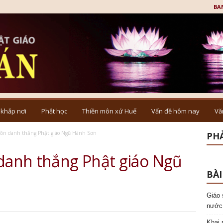
BA
 khắp nơi
Phật học
Thiền môn xứ Huế
Vấn đề hôm nay
Vă
tồn danh thắng Phật giáo Ngũ Hành Sơn
PHẢ
 danh thắng Phật giáo Ngũ
BÀI
Giáo 
nước
Khai 