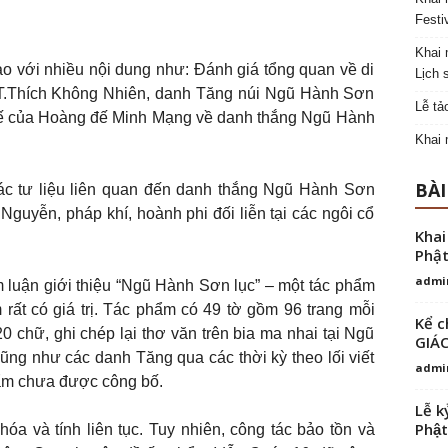
Festi
Khai 
hảo với nhiều nội dung như: Đánh giá tổng quan về di
Lịch 
T.Thích Không Nhiên, danh Tăng núi Ngũ Hành Sơn
Lễ tả
ế của Hoàng đế Minh Mạng về danh thắng Ngũ Hành
Khai 
BÀI
ác tư liệu liên quan đến danh thắng Ngũ Hành Sơn
guyễn, pháp khí, hoành phi đối liễn tại các ngôi cổ
Khai
Phật
admi
luận giới thiệu “Ngũ Hành Sơn lục” – một tác phẩm
ất có giá trị. Tác phẩm có 49 tờ gồm 96 trang mỗi
Kể c
 chữ, ghi chép lại thơ văn trên bia ma nhai tại Ngũ
GIÁ
ũng như các danh Tăng qua các thời kỳ theo lối viết
admi
hẩm chưa được công bố.
Lễ k
Phật
hóa và tính liên tục. Tuy nhiên, công tác bảo tồn và