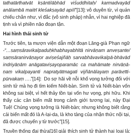
tathatārthatvāt kṣāntilābhād viśuddhitaḥ/ karmadvayād
anālambā maitrī kleśakṣayād api
//”[13]: vô duyên từ, vì quán
chiếu chân như, vì đắc (vô sinh pháp) nhẫn, vì hai nghiệp đã
tịnh và vì phiền não đoạn tận.
Hai hình thái sinh tử
Trước tiên, ta mượn viện dẫn một đoạn Lăng-già Phạn ngữ
-“…saṃsāravikalpaduḥkhabhayabhītā nirvāṇam anveṣante/
saṃsāranirvāṇayor aviṣeśajñāḥ sarvabhāvavikalpā-bhāvād
indriyāṇām anāgataviṣayoparamāc ca mahāmate nirvāṇā-
ṇaṃ vikalpayanti napratyātmagati vijñānālayaṃ parāvṛtti-
pūrvakaṃ …
.”[14]: Do sợ hãi về nỗi khổ vọng tưởng đối với
sinh tử mà họ đi tìm kiếm Niết-bàn. Sinh tử và Niết-bàn vốn
không sai biệt, vì hết thảy tồn tại vốn hư vọng, phi hữu. Khi
thấy các căn biến mất trong cảnh giới tương lai, này Đại
Tuệ! Chúng vọng tưởng là Niết-bàn; nhưng không biết rằng
cái biến mất đó là A-lại-da, là kho tàng của nhận thức nội tại,
đã được chuyển y từ trước”[15].
Truyền thống đại thừa[16] giải thích sinh tử thành hai loại là: