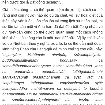
nên được gọi là Bất động (acalā)”[5].
Giả thiết chúng ta có thể quan niệm được một cách cụ thể
rằng một con người nào đó dù đã chết, với sự hoại diệt của
thân này, vẫn luôn luôn còn tồn tại trong lịch sử nhân loại, thì
sự tồn tại của một vị A-la-hán đã đạt đến bất động nhập vô
dư Niết-bàn cũng có thể được quan niệm một cách không
khó khăn, nó không còn là một “nan đề” nữa. Vị ấy chỉ đi vào
vô dư Niết-bàn theo ý nghĩa ước lệ, ta có thể dẫn một đoạn
kinh tiếng Phạn của Lăng-già để minh chứng cho điều này:
“
aṣṭamyāṃ Mahāmate nirvāṇāṃ śrāvakapratyeka-
buddhodhisattvānāṃ/ bodhisattv ca
samādhibuddhairvidhāryante tasmāt samādhisukhād, yena
na parinirvānti aparipūrịatvāt tathāgatabhūmeḥ/
sarvakāryaprati prasrambhaṇaṃ ca syāt, yadi na
saṃdhārayet, tathāgatakula- vaṃśocchedaśca syāt/
acintyabuddha- mahātmayaṃ ca deśayanti te buddhā
bhagavantaḥ/ ato na parinirvānti/ śrāvaka-pratyekabuddhās
tu samādhisukhenāpahriyante/ atas teṣāṃ tatra