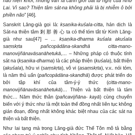
não hiện khởi, nhưng vẫn là cảnh giới bất tư nghị của Như
Lai. Vì sao? Thiện tâm sát-na không phải là bị nhiễm ô bởi
phiền não
” [46].
Sanskrit Lăng-già gọi là:
kṣaṇika-kuśala-citta
, hán dịch là
Sát-na thiện tâm
剎
那
善
心
ta có thể tóm tắt từ Kinh Lăng-
già như sau[47] –
… kṣaṇika-dharma kuśala akuśala
saṃskṛta pañcopādāna-skandhā citta-mano-
manovijñānavāsanāhetukā
,… – Những pháp có thuộc tính
sát na (
kṣaṇika-dharma
) là các pháp thiện (
kuśala
), bất thiện
(
akuśala
), hữu vi (
saṃskṛta
), vô vi (
asaṃskṛta
), v.v.. nói tóm,
là năm thủ uẩn (
pañcopādāna-skandhā
) được phát triển do
bởi tập khí của tâm-ý-ý thức (
citta-mano-
manovijñānavāsanāhetukā
)… Thiện và bất thiện là tám
thức… Năm thức thân (
pañcavijñāna- kayā
) cùng chuyển
biến với ý thức như là một toàn thể đồng nhất liên tục không
gián đoạn, đồng nhất không khác biệt nhau của các sát na
thiện và bất thiện.
Như lai tạng mà trong Lăng-già đức Thế Tôn mô tả bằng