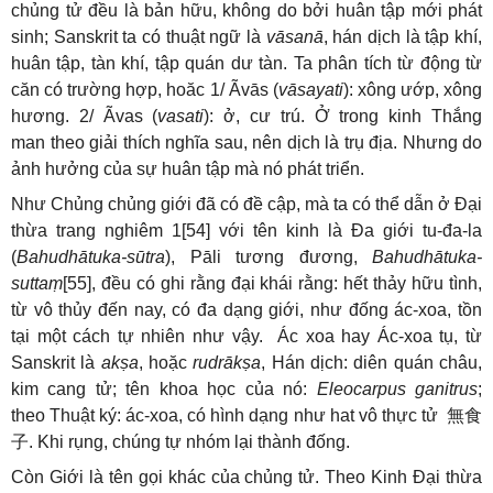
chủng tử đều là bản hữu, không do bởi huân tập mới phát
sinh; Sanskrit ta có thuật ngữ là
vāsanā
, hán dịch là tập khí,
huân tập, tàn khí, tập quán dư tàn. Ta phân tích từ động từ
căn có trường hợp, hoăc 1/ Ãvās (
vāsayati
): xông ướp, xông
hương. 2/ Ãvas (
vasati
): ở, cư trú. Ở trong kinh Thắng
man theo giải thích nghĩa sau, nên dịch là trụ địa. Nhưng do
ảnh hưởng của sự huân tập mà nó phát triển.
Như Chủng chủng giới đã có đề cập, mà ta có thể dẫn ở Đại
thừa trang nghiêm 1[54] với tên kinh là Đa giới tu-đa-la
(
Bahudhātuka-sūtra
), Pāli tương đương,
Bahudhātuka-
suttaṃ
[55], đều có ghi rằng đại khái rằng: hết thảy hữu tình,
từ vô thủy đến nay, có đa dạng giới, như đống ác-xoa, tồn
tại một cách tự nhiên như vậy. Ác xoa hay Ác-xoa tụ, từ
Sanskrit là
akṣa
, hoặc
rudrākṣa
, Hán dịch: diên quán châu,
kim cang tử; tên khoa học của nó:
Eleocarpus ganitrus
;
theo Thuật ký: ác-xoa, có hình dạng như hat vô thực tử
無食
子
. Khi rụng, chúng tự nhóm lại thành đống.
Còn Giới là tên gọi khác của chủng tử. Theo Kinh Đại thừa