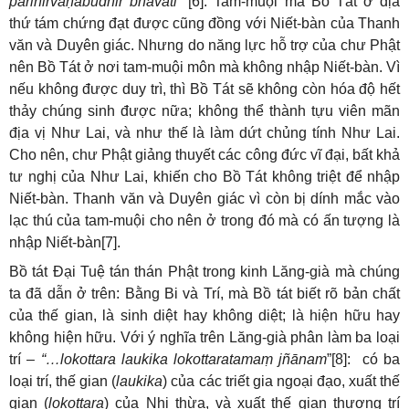
parinirvāṇabudhir bhavati
” [6]: Tam-muội mà Bồ Tát ở địa
thứ tám chứng đạt được cũng đồng với Niết-bàn của Thanh
văn và Duyên giác. Nhưng do năng lực hỗ trợ của chư Phật
nên Bồ Tát ở nơi tam-muội môn mà không nhập Niết-bàn. Vì
nếu không được duy trì, thì Bồ Tát sẽ không còn hóa độ hết
thảy chúng sinh được nữa; không thể thành tựu viên mãn
địa vị Như Lai, và như thế là làm dứt chủng tính Như Lai.
Cho nên, chư Phật giảng thuyết các công đức vĩ đại, bất khả
tư nghị của Như Lai, khiến cho Bồ Tát không triệt để nhập
Niết-bàn. Thanh văn và Duyên giác vì còn bị dính mắc vào
lạc thú của tam-muội cho nên ở trong đó mà có ấn tượng là
nhập Niết-bàn[7].
Bồ tát Đại Tuệ tán thán Phật trong kinh Lăng-già mà chúng
ta đã dẫn ở trên: Bằng Bi và Trí, mà Bồ tát biết rõ bản chất
của thế gian, là sinh diệt hay không diệt; là hiện hữu hay
không hiện hữu. Với ý nghĩa trên Lăng-già phân làm ba loại
trí –
“…lokottara laukika lokottaratamaṃ jñānam
”[8]: có ba
loại trí, thế gian (
laukika
) của các triết gia ngoại đạo, xuất thế
gian (
lokottara
) của Nhị thừa, và xuất thế gian thượng trí