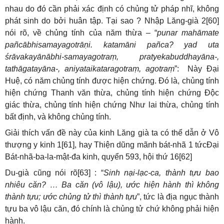
nhau do đó cần phải xác định có chủng tử pháp nhĩ, không
phát sinh do bởi huân tập. Tại sao ? Nhập Lăng-già 2[60]
nói rõ, về chủng tính của năm thừa – “
punar mahāmate
pañcābhisamayagotrāṇi. katamāni pañca? yad uta
śrāvakayānābhi-samayagotraṃ, pratyekabuddhayāna-,
tathāgatayāna-, aniyataikataragotraṃ, agotraṃ
”: Này Đại
Huệ, có năm chủng tính được hiện chứng. Đó là, chủng tính
hiện chứng Thanh văn thừa, chủng tính hiện chứng Độc
giác thừa, chủng tính hiện chứng Như lai thừa, chủng tính
bất định, và không chủng tính.
Giải thích vấn đề này của kinh Lăng già ta có thể dẫn ở Vô
thượng y kinh 1[61], hay Thiện dũng mãnh bát-nhã 1 tứcĐại
Bát-nhã-ba-la-mật-đa kinh, quyển 593, hội thứ 16[62]
Du-già cũng nói rõ[63] : “
Sinh nại-lạc-ca, thành tựu bao
nhiêu căn? … Ba căn (vô lậu), ước hiện hành thì không
thành tựu; ước chủng tử thì thành tựu
”, tức là địa ngục thành
tựu ba vô lậu căn, đó chính là chủng tử chứ không phải hiện
hành.