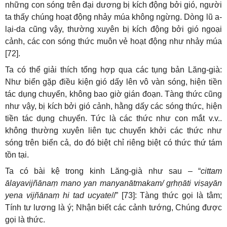
những con sóng trên đại dương bị kích động bởi gió, người
ta thấy chúng hoạt động nhảy múa không ngừng. Dòng lũ a-
lại-da cũng vậy, thường xuyên bị kích động bởi gió ngoại
cảnh, các con sóng thức muôn vẻ hoạt động như nhảy múa
[72].
Ta có thể giải thích tổng hợp qua các tụng bản Lăng-già:
Như biển gặp điều kiện gió dấy lên vô vàn sóng, hiện tiền
tác dụng chuyển, không bao giờ gián đoạn. Tàng thức cũng
như vậy, bị kích bởi gió cảnh, hằng dấy các sóng thức, hiện
tiền tác dụng chuyển. Tức là các thức như con mắt v.v..
không thường xuyên liên tục chuyển khởi các thức như
sóng trên biển cả, do đó biệt chỉ riêng biệt có thức thứ tám
tồn tại.
Ta có bài kệ trong kinh Lăng-già như sau – “
cittam
ālayavijñānaṃ mano yan manyanātmakam/ gṛhṇāti viṣayān
yena vijñānaṃ hi tad ucyate
//” [73]: Tàng thức gọi là tâm;
Tính tư lương là ý; Nhận biết các cảnh tướng, Chúng được
gọi là thức.