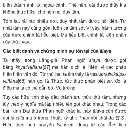
biến thành ảnh tợ ngoại cảnh. Thế nên, cái được thấy kia
không thực hữu, cho nên nói duy tâm.
Tóm lại, rải rác nhiều nơi, duy nhất tâm được nói đến. Từ
nhất tâm này cũng gồm luôn cả tâm sở. Vì vậy, hành tướng
của thức chính là liễu biệt. Mà liễu biệt chính là kiến phần
của thức vậy.
Các biệt danh và chứng minh sự tồn tại của
ālaya
Ta thấy trong Lăng-già Phạn ngữ
ālaya
được gọi
bằng
khyātivijñāna
[67] mà hán dịch là Hiện, vì các pháp
hiển hiện trên đó. Từ thứ hai ta tìm thấy là
vastuprativikalpa-
vijñāna
[68] hán gọi là Thức, tức thức phân biệt sự, đó là
điều mà ta có thể dẫn bởi Vô tướng.
Tuy các hữu tình thảy đều thành tựu thức thứ tám, nhưng
tùy theo ý nghĩa mà lập nhiều tên gọi khác nhau. Trong các
bản kinh Đại thừa Phạn ngữ khác ta thấy
ālaya
còn được
gọi là
citta
mà ở trong Thuật ký ghi: Phạn nói chất-đa
質多
.
Hiểu theo ngữ nguyên Sanskrit, động từ căn
Ãci
: tích