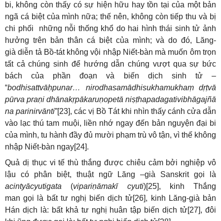
bi, không còn thấy có sự hiện hữu hay tồn tại của một bản
ngã cá biệt của mình nữa; thế nên, không còn tiếp thu và bị
chi phối những nỗi thống khổ do hai hình thái sinh tử ảnh
hưởng trên bản thân cá biệt của mình; và do đó, Lăng-
già diễn tả Bồ-tát không vội nhập Niết-bàn mà muốn ôm trọn
tất cả chúng sinh để hướng dẫn chúng vượt qua sự bức
bách của phần đoạn và biến dịch sinh tử –
“
bodhisattvāḥpunar… nirodhasamādhisukhamukhaṃ dṛṭvā
pūrva praṇi dhānakṛpākaruṇopetā niṣṭhapadagativibhāgajñā
na parinirvānti
”[23], các vị Bồ Tát khi nhìn thấy cánh cửa dẫn
vào lạc thú tam muội, liền nhớ ngay đến bản nguyện đại bi
của mình, tu hành đầy đủ mười phạm trù vô tận, vì thế không
nhập Niết-bàn ngay[24].
Quả dị thục vi tế thù thắng được chiêu cảm bởi nghiệp vô
lậu có phân biệt, thuật ngữ Lăng –già Sanskrit gọi là
acintyācyutigata
(
vipariṇāmakī cyuti
)[25], kinh Thắng
man gọi là bất tư nghị biến dịch tử[26], kinh Lăng-già bản
Hán dịch là: bất khả tư nghị huân tập biến dịch tử[27], đôi