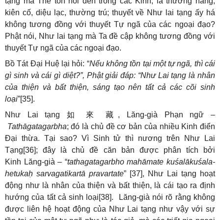
tạng mà Thế tôn nói đến trong các Kinh, là thường hằng,
kiên cố, diệu lạc, thường trú; thuyết về Như lai tạng ấy há
không tương đồng với thuyết Tự ngã của các ngoại đạo?
Phật nói, Như lai tạng mà Ta đề cập không tương đồng với
thuyết Tự ngã của các ngoại đạo.
Bồ Tát Đại Huệ lại hỏi: “
Nếu không tồn tại một tự ngã, thì cái
gì sinh và cái gì diệt?”, Phật giải đáp: “Như Lai tạng là nhân
của thiện và bất thiện, sáng tạo nên tất cả các cõi sinh
loại
”[35].
Như Lai tạng
如
來
藏
, Lăng-già Phạn ngữ –
Tathāgatagạrbha
; đó là chủ đề cơ bản của nhiều Kinh điển
Đại thừa. Tại sao? Vì Sinh tử thì nương trên Như Lai
Tạng[36]; đây là chủ đề căn bản được phân tích bởi
Kinh Lăng-già – “
tathagatagarbho mahāmate kuśalākuśala-
hetukaḥ sarvagatikartā pravartate
” [37], Như Lai tạng hoạt
động như là nhân của thiện và bất thiện, là cái tạo ra định
hướng của tất cả sinh loại[38]. Lăng-già nói rõ rằng không
được liên hệ hoạt động của Như Lai tạng như vậy với sự