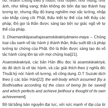
nở, nhanh chóng theo ý muốn; như huyễn, như mộng, như
ảnh, như tiếng vang; thân không do bốn đại tạo thành hay
tương tợ, nhưng đầy đủ trang nghiêm mọi sắc tướng, nhập
vào khắp cùng cõi Phật, thấu triệt tự thể của hết thảy các
pháp, Đó gọi là thân được sáng tạo bởi sự giác ngộ về tự
thể của pháp.
3.
Dharmanikāyasahajasaṃskārakriyāmano-maya
– Chủng
loại câu sanh vô tác hành ý thành thân, thấu suốt tất cả pháp
tướng tự chứng của Phật. Đó là thân được sáng tạo do vô
tác hành cùng tồn tại với mọi chủng loại[21].
Asaṃskārakriyā
, các bản Hán đều đọc là
asaṃskārakriyā
,
do đó dịch là vô tác hành, và các giải thích theo ý nghĩa đó;
Thuật ký nói: hành vô tương, vô công dụng. D.T Suzuki dịch
theo ý các bản Hán[22]:
the will-body which assumed [by a
Bodhisattva according to] the class of being [to be saved]
and which perfects and achieve [without a thought of its own
achievement
].
Bồ tát bằng bản nguyện đại lực, với sức mạnh vĩ đại của từ