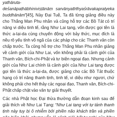
yathāruta-
deśanāpaṭhābhiniviṣṭānāṃ sarvānyatīrthyaśrāvakapratyeka
buddhānām
”[45], Này Đại Tuệ, Ta đã từng giảng điều này
cho Thắng Man Phu nhân và cũng hỗ trợ các Bồ Tát có trí
năng vi diệu tinh tế, rằng Như Lai tạng, vốn được gọi tên là
thức a-lại-da cùng chuyển động với bảy thức, mục đích là
nêu rõ yếu tính vô ngã của các pháp cho các Thanh văn còn
chấp trước. Ta cũng hỗ trợ cho Thắng Man Phu nhân giảng
về cảnh giới của Như Lai, vốn không phải là cảnh giới của
Thanh văn, Bích-chi-Phật và tư biện ngoại đạo. Nhưng cảnh
giới của Như Lai chính là cảnh giới của Như Lai tạng được
gọi tên là thức a-lại-da, được giảng cho các Bồ Tát thuộc
hạng có trí năng thanh tịnh, tinh tế, vi diệu như ngươi, chứ
không phải cho hết thảy các ngoại đạo, Thanh văn, Bích-chi-
Phật chấp chặt vào văn tự giải thuyết.
Các nhà Phật học Đại thừa thường dẫn đoạn kinh sau để
giải thích về Như Lai Tạng: “
Như Lai tạng với tự tánh thanh
tịnh này tuy bị ô nhiễm bởi phiền não khách trần và phiền