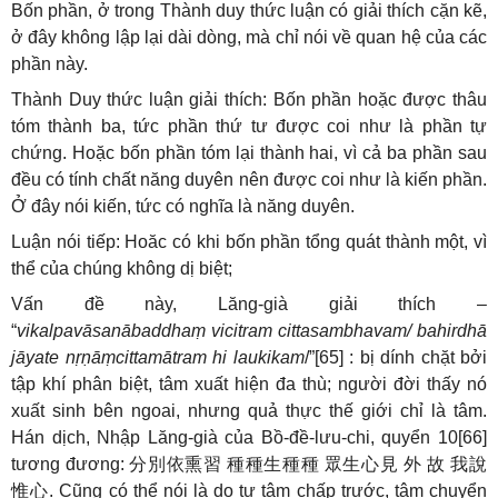
Bốn phần, ở trong Thành duy thức luận có giải thích cặn kẽ,
ở đây không lập lại dài dòng, mà chỉ nói về quan hệ của các
phần này.
Thành Duy thức luận giải thích: Bốn phần hoặc được thâu
tóm thành ba, tức phần thứ tư được coi như là phần tự
chứng. Hoặc bốn phần tóm lại thành hai, vì cả ba phần sau
đều có tính chất năng duyên nên được coi như là kiến phần.
Ở đây nói kiến, tức có nghĩa là năng duyên.
Luận nói tiếp: Hoăc có khi bốn phần tổng quát thành một, vì
thể của chúng không dị biệt;
Vấn đề này, Lăng-già giải thích –
“
vikalpavāsanābaddhaṃ vicitram cittasambhavam/ bahirdhā
jāyate nṛṇāṃcittamātram hi laukikam
/”[65] : bị dính chặt bởi
tập khí phân biệt, tâm xuất hiện đa thù; người đời thấy nó
xuất sinh bên ngoai, nhưng quả thực thế giới chỉ là tâm.
Hán dịch, Nhập Lăng-già của Bồ-đề-lưu-chi, quyển 10[66]
tương đương:
分別依熏習
種種生種種
眾生心見
外
故
我說
惟心
. Cũng có thể nói là do tự tâm chấp trước, tâm chuyển