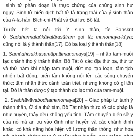
sinh tử phần đoạn là thực chứng của chúng sinh hư
ngụy. Sinh tử biến dịch bất tử là trạng thái của ý sinh thân
của A-la-hán, Bích-chi-Phật và Đại lực Bồ tát.
Trước hết ta nói tới Ý sinh thân, từ Sanskrit
ở
Saddharmalaṅkāvatārasūtram
gọi là:
manomaya-kāya
;
cũng nói là ý thành thân[17]. Có ba loại ý thành thân[18]:
1.
Samādhisukhasamāpattimanomaya
[19] – nhập tam-muội
lạc chánh thọ ý thành thân: Bồ Tát ở các địa thứ ba, thứ tư
và thứ năm khi nhập tam muội, dứt mọi tạp loạn, tâm tịch
nhiên bất động; biển tâm không nổi lên các sóng chuyển
thức; tâm nhận thức cảnh toàn triệt, nhưng không có gì tồn
tại. Đó là thân được ý tạo thành do lạc thú của tam-muội.
2.
Svabhāvāvabodhamanomaya
[20] – Giác pháp tự tánh ý
thành thân, Ở địa thứ tám, Bồ Tát nhận thức rõ các pháp là
như huyễn, thảy đều không yếu tính. Tâm chuyển biến sở y
của nó mà an trụ vào định như huyễn và các chánh định
khác, có khả năng hóa hiện vô lượng thần thông, như hoa