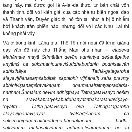
tạng này, mà được gọi là A-lại-da thức, tự bản chất vốn
thanh tịnh, đối với kiến giải của các nhà tư biện ngoại đạo
và Thanh văn, Duyên giác thì nó tồn tại như là bị ô nhiễm
bởi khách trần phiền não; nhưng đối với các Như Lai thì
không phải vậy.
Và ở trong kinh Lăng già, Thế Tôn nói ngài đã từng giảng
dạy vấn đề này cho Thắng Man phu nhân – “
etadeva
Mahāmate mayā Śrīmālāṃ devīm adhikṛtya deśanāpaṭhe
anyāṃś ca sùkṣmanipuṇaviśuddhabuddhīn bodhisattvān
adhiṣṭhāya Tathā-gatagarbha
ālayavijñānasaṃśabditaḥ saptabhir vijñānaiḥ saha pravṛtty
abhiniviṣṭānāṃśrāvakāṇāṃ dharmanairātmyapradarśa-
nārthaṃ Śrīmālāṃ devīm adhiṣṭhāya Tathāgataviṣayo deśito
na śrāvakapratyekabuddhānyatīrthakaratarkaviṣayo-
‘nyatra… Tathā-gataviṣaya eva Tathāgatagarbha
ālayavijñānaviṣayas tvatsadṛśānāṃ ca
sūkṣmanipuṇamatibuddhiprabhedakānāṃ bodhi-
sattvānāṃ mahāsattvānām arthapratiśaraṇānāṃ no tu