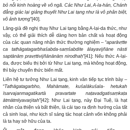
bỏ nỗi kinh hoàng về vô ngã. Các Như Lai, A-la-hán, Chánh
đẳng giác lại giảng thuyết Như Lai tạng như là vô phân biệt,
vô ảnh tượng
”[40].
Lăng-già đề nghị thay Như Lai tạng bằng A-lại-da thức, như
vậy, có thể giải thích dễ dàng hơn bản chất và hoạt động
của các quan năng nhận thức thường nghiệm – “
aparāvṛtte
ca tathāgatagarbhaśabda-saṃśabdite ālayavijñāne nāsti
saptānāṃ pravṛttivijñānānāṃ nirodhaḥ
”[41]: Nếu thức A-lại-
da, được biểu thị bởi từ Như Lai tạng, mà không hoạt động,
thì bảy chuyển thức biến mất.
Liên hệ tư tưởng Như Lai tạng, kinh văn tiếp tục trình bày –
“
Tathāgatagarbho, Mahāmate, kuśalākuśala- hetukah
ïsarvajanmagatikartà pravartate naṭavadgatisaṃkaṭa
ātmātmīyavarjitah
”[42]: Như Lai tạng, này Đại Tuệ, là hạt
nhân của thiện và bất thiện, là cái tạo ra định hướng của tất
cả sinh loại, như kịch sĩ sáng tác hoạt cảnh vốn không phải
là ta hay sở hữu của ta.