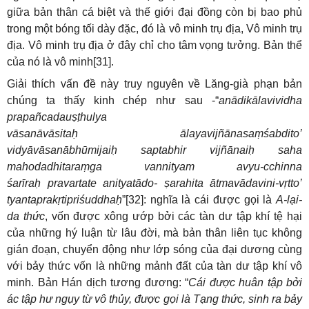
giữa bản thân cá biệt và thế giới đại đồng còn bị bao phủ
trong một bóng tối dày đặc, đó là vô minh trụ địa, Vô minh trụ
địa. Vô minh trụ địa ở đây chỉ cho tâm vọng tưởng. Bản thể
của nó là vô minh[31].
Giải thích vấn đề này truy nguyên về Lăng-già phạn bản
chúng ta thấy kinh chép như sau -“
anādikālavividha
prapañcadauṣṭhulya
vāsanāvāsitaḥ ālayavijñānasaṃśabdito’
vidyāvāsanābhūmijaiḥ saptabhir vijñānaiḥ saha
mahodadhitaraṃga vannityam avyu-cchinna
śarīraḥ pravartate anityatādo- ṣarahita ātmavādavini-vṛtto’
tyantaprakṛtipriśuddhaḥ
”[32]: nghĩa là cái được gọi là
A-lại-
da thức
, vốn được xông ướp bởi các tàn dư tập khí tệ hại
của những hý luận từ lâu đời, mà bản thân liên tục không
gián đoạn, chuyển động như lớp sóng của đại dương cùng
với bảy thức vốn là những mảnh đất của tàn dư tập khí vô
minh. Bản Hán dịch tương đương: “
Cái được huân tập bởi
ác tập hư ngụy từ vô thủy, được gọi là Tạng thức, sinh ra bảy