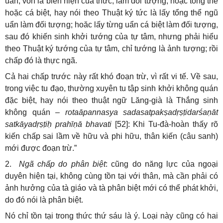
uẩn, vốn là biến hiện của thức, làm đối tượng, hoặc tổng thể
hoặc cá biệt, hay nói theo Thuật ký tức là lấy tổng thể ngũ
uẩn làm đối tượng; hoăc lấy từng uẩn cá biệt làm đối tượng,
sau đó khiến sinh khởi tướng của tự tâm, nhưng phải hiểu
theo Thuật ký tướng của tự tâm, chỉ tướng là ảnh tượng; rồi
chấp đó là thực ngã.
Cả hai chấp trước này rất khó đoạn trừ, vì rất vi tế. Về sau,
trong việc tu đạo, thường xuyên tu tập sinh khởi không quán
đặc biệt, hay nói theo thuật ngữ Lăng-già là Thắng sinh
không quán –
rotaāpannasya sadasatpakṣadṛṣṭidarśaṇāt
satkāyadṛṣṭiḥ prahīṇā bhavati
[52]: Khi Tu-đà-hoàn thấy rõ
kiến chấp sai lầm về hữu và phi hữu, thân kiến (câu sanh)
mới được đoạn trừ.”
2.
Ngã chấp do phân biệt
: cũng do năng lực của ngoại
duyên hiện tại, không cùng tồn tại với thân, mà cần phải có
ảnh hưởng của tà giáo và tà phân biệt mới có thể phát khởi,
do đó nói là phân biệt.
Nó chỉ tồn tại trong thức thứ sáu là ý. Loại này cũng có hai