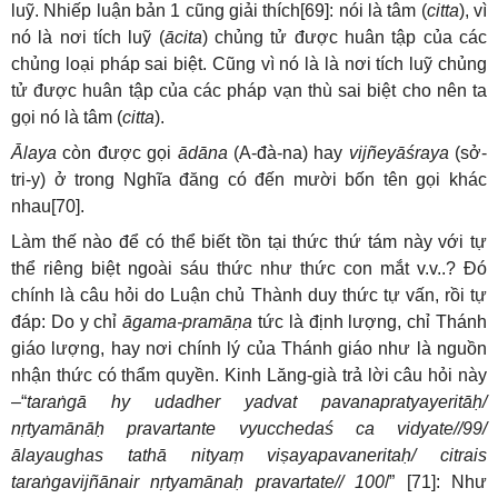
luỹ. Nhiếp luận bản 1 cũng giải thích[69]: nói là tâm (
citta
), vì
nó là nơi tích luỹ (
ācita
) chủng tử được huân tập của các
chủng loại pháp sai biệt. Cũng vì nó là là nơi tích luỹ chủng
tử được huân tập của các pháp vạn thù sai biệt cho nên ta
gọi nó là tâm (
citta
).
Ālaya
còn được gọi
ādāna
(A-đà-na) hay
vijñeyāśraya
(sở-
tri-y) ở trong Nghĩa đăng có đến mười bốn tên gọi khác
nhau[70].
Làm thế nào để có thể biết tồn tại thức thứ tám này với tự
thể riêng biệt ngoài sáu thức như thức con mắt v.v..? Đó
chính là câu hỏi do Luận chủ Thành duy thức tự vấn, rồi tự
đáp: Do y chỉ
āgama-pramāṇa
tức là định lượng, chỉ Thánh
giáo lượng, hay nơi chính lý của Thánh giáo như là nguồn
nhận thức có thẩm quyền. Kinh Lăng-già trả lời câu hỏi này
–“
taraṅgā hy udadher yadvat pavanapratyayeritāḥ/
nṛtyamānāḥ pravartante vyucchedaś ca vidyate//99/
ālayaughas tathā nityaṃ viṣayapavaneritaḥ/ citrais
taraṅgavijñānair nṛtyamānaḥ pravartate// 100
/” [71]: Như