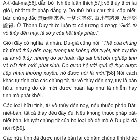
A-tì-đạt-ma[56], dẫn bởi Nhiếp luận thích[57]: vô thủy thời lai
giới, nhất thiết pháp đẳng y. Do thử hữu chư thú, cập niết-
bàn chứng đắc
無始時
來界
,
一切法等依
,
由此有諸趣
,
及涅槃
證得
. Ở Thành Duy thức luận ta có tương đương: “G
iới, từ
vô thủy đến nay, là sở y của hết thảy pháp
.”
Giới đây có nghĩa là nhân. Du-già cũng nói: “
Thể của chủng
tử, từ vô thủy đến nay, tương tục không đứt tuyệt; tính tuy tồn
tại từ vô thủy, nhưng do sự huân tập sai biệt bởi nghiếp tịnh
và bất tịnh mới phát sinh. Do quan hệ với quả dị thục được
tiếp nhận thường xuyên, nó được nói là mới
.”[58] Nói cách
khác tự tính của các chủng tử, từ vô thủy đến nay, tuy là bản
hữu, nhưng do cái mới được huân tập như là nhiễm hay
tịnh mà phát khởi.
Các loại hữu tình, từ vô thủy đến nay, nếu thuộc pháp Bát-
niết-bàn, tất cả thảy đều đầy đủ. Nếu không thuộc pháp bát-
niết-bàn, khuyết chủng tử của ba loại bồ-đề mà ở Du-già đã
nói rõ[59].
Các hữu tình đã được nói là bản lai có năm chủng tính khác