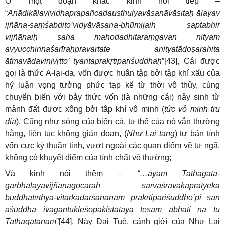
Ở một đoạn khác kinh nói tiếp –
“
Anādikālavividhaprapañcadausthulyavāsanāvāsitaḥ ālayav
ijñāna-saṃśabdito’vidyāvāsana-bhūmijaih saptabhir
vijñānaiḥ saha mahodadhitaraṃgavan nityam
avyucchinnaśarīraḥpravartate anityatādoṣarahita
ātmavādavinivṛtto’ tyantaprakṛtipariśuddhaḥ
”[43], Cái được
gọi là thức A-lại-da, vốn được huân tập bởi tập khí xấu của
hý luận vọng tưởng phức tạp kể từ thời vô thủy, cùng
chuyển biến với bảy thức vốn (là những cái) nảy sinh từ
mảnh đất được xông bởi tập khí vô minh (
tức vô minh trụ
địa
). Cũng như sóng của biển cả, tự thể của nó vẫn thường
hằng, liên tục không gián đọạn, (
Như Lai tạng
) tự bản tính
vốn cực kỳ thuần tịnh, vượt ngoài các quan điểm về tự ngã,
không có khuyết điểm của tính chất vô thường;
Và kinh nói thêm –
“…ayaṃ Tathāgata-
garbhālayavijñānagocaraḥ sarvaśrāvakapratyeka
buddhatīrthya-vitarkadarśanānāṃ prakṛtipariśuddho’pi san
aśuddha ivāgantukleśopakiṣṭatayā teṣām ābhāti na tu
Tathāgatānām
”[44], Này Đại Tuệ, cảnh giới của Như Lai