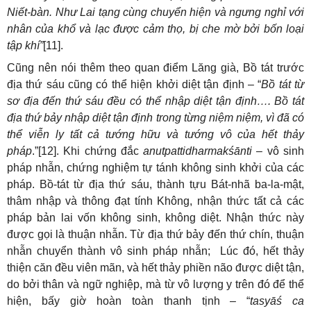
Niết-bàn. Như Lai tạng cùng chuyển hiện và ngưng nghỉ với
nhân của khổ và lạc được cảm thọ, bị che mờ bởi bốn loại
tập khí”
[11].
Cũng nên nói thêm theo quan điểm Lăng già, Bồ tát trước
địa thứ sáu cũng có thể hiện khởi diệt tận định – “
Bồ tát từ
sơ địa đến thứ sáu đều có thể nhập diệt tận định…. Bồ tát
địa thứ bảy nhập diệt tận định trong từng niệm niệm, vì đã có
thể viễn ly tất cả tướng hữu và tướng vô của hết thảy
pháp
.”[12]. Khi chứng đắc
anutpattidharmakśānti
– vô sinh
pháp nhẫn, chứng nghiệm tự tánh không sinh khởi của các
pháp. Bồ-tát từ địa thứ sáu, thành tựu Bát-nhã ba-la-mật,
thâm nhập và thông đạt tính Không, nhận thức tất cả các
pháp bản lai vốn không sinh, không diệt. Nhận thức này
được gọi là thuận nhẫn. Từ địa thứ bảy đến thứ chín, thuận
nhẫn chuyển thành vô sinh pháp nhẫn; Lúc đó, hết thảy
thiện căn đều viên mãn, và hết thảy phiền não được diệt tận,
do bởi thân và ngữ nghiệp, mà từ vô lượng y trên đó để thể
hiện, bấy giờ hoàn toàn thanh tịnh – “
tasyāś ca