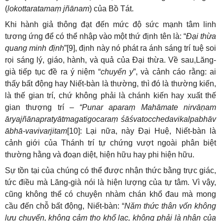
(
lokottaratamaṃ jñānam
) của Bồ Tát.
Khi hành giả thông đạt đến mức độ sức mạnh tâm linh
tương ứng để có thể nhập vào một thứ định tên là: “
Đại thừa
quang minh định
”[9], định này nó phát ra ánh sáng trí tuệ soi
rọi sáng lý, giáo, hành, và quả của Đại thừa. Về sau,Lăng-
già tiếp tục đề ra ý niệm “
chuyển y
”, và cảnh cáo rằng: ai
thấy bất động hay Niết-bàn là thường, thì đó là thường kiến,
là thế gian trí, chứ không phải là chánh kiến hay xuất thế
gian thượng trí –
“Punar aparaṃ Mahāmate nirvāṇam
āryajñānapratyātmagatigocaraṃ śāśvatocchedavikalpabhāv
ābhā-vavivarjitam
[10]: Lại nữa, này Đại Huệ, Niết-bàn là
cảnh giới của Thánh trí tự chứng vượt ngoài phân biệt
thường hằng và đoạn diệt, hiện hữu hay phi hiện hữu.
Sự tồn tại của chúng có thể được nhận thức bằng trực giác,
tức điều mà Lăng-già nói là hiện lượng của tự tâm. Vì vậy,
cũng không thể có chuyện nhàm chán khổ đau mà mong
cầu đến chỗ bất động, Niết-bàn: “
Năm thức thân vốn không
lưu chuyển, không cảm thọ khổ lạc, không phải là nhân của