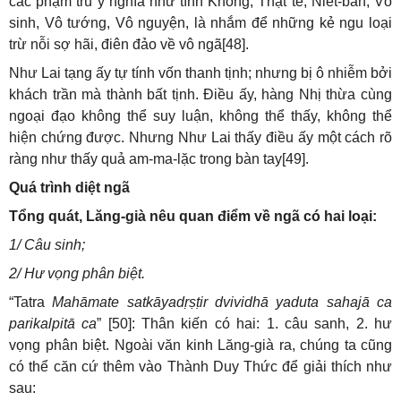
các phạm trù ý nghĩa như tính Không, Thật tế, Niết-bàn, Vô
sinh, Vô tướng, Vô nguyện, là nhắm để những kẻ ngu loại
trừ nỗi sợ hãi, điên đảo về vô ngã[48].
Như Lai tạng ấy tự tính vốn thanh tịnh; nhưng bị ô nhiễm bởi
khách trần mà thành bất tịnh. Điều ấy, hàng Nhị thừa cùng
ngoại đạo không thể suy luận, không thể thấy, không thể
hiện chứng được. Nhưng Như Lai thấy điều ấy một cách rõ
ràng như thấy quả am-ma-lặc trong bàn tay[49].
Quá trình diệt ngã
Tổng quát, Lăng-già nêu quan điểm về ngã có hai loại:
1/ Câu sinh;
2/ Hư vọng phân biệt.
“Tatra
Mahāmate satkāyadṛṣṭir dvividhā yaduta sahajā ca
parikalpitā ca
” [50]: Thân kiến có hai: 1. câu sanh, 2. hư
vọng phân biệt. Ngoài văn kinh Lăng-già ra, chúng ta cũng
có thể căn cứ thêm vào Thành Duy Thức để giải thích như
sau: