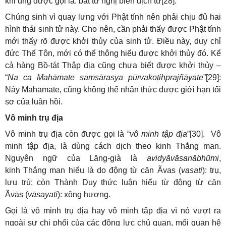
khi ũng được gọi là: bất tư nghị biến dịch tử[28].
Chúng sinh vì quay lưng với Phật tính nên phải chịu đủ hai
hình thái sinh tử này. Cho nên, cần phải thấy được Phật tính
mới thấy rõ được khởi thủy của sinh tử. Điều này, duy chỉ
đức Thế Tôn, mới có thể thông hiểu được khởi thủy đó. Kể
cả hàng Bồ-tát Thập địa cũng chưa biết được khởi thủy –
“
Na ca Mahāmate saṃsārasya pūrvakoṭiḥprajñāyate
”[29]:
Này Mahāmate, cũng không thể nhận thức được giới hạn tối
sơ của luân hồi.
Vô minh trụ địa
Vô minh trụ địa còn được gọi là “
vô minh tập địa
”[30]. Vô
minh tập địa, là dùng cách dịch theo kinh Thắng man.
Nguyên ngữ của Lăng-già là
avidyāvāsanābhūmi
,
kinh Thắng man hiểu là do động từ căn Ãvas (
vasati
): trụ,
lưu trú; còn Thành Duy thức luận hiểu từ động từ căn
Ãvās (
vāsayati
): xông hương.
Gọi là vô minh trụ địa hay vô minh tập địa vì nó vượt ra
ngoài sự chi phối của các động lực chủ quan, mối quan hệ