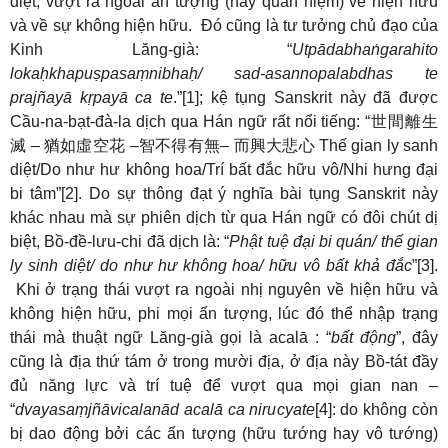
diệt, vượt ra ngoài ấn tượng (hay quan niệm) về hiện hữu
và về sự không hiện hữu. Đó cũng là tư tưởng chủ đạo của
Kinh Lăng-già: “
Utpādabhaṅgarahito
lokaḥkhapuṣpasaṃnibhaḥ/ sad-asannopalabdhas te
prajñayā kṛpayā ca te
.”[1]; kệ tụng Sanskrit này đã được
Cầu-na-bạt-đà-la dịch qua Hán ngữ rất nổi tiếng: “
世間離生
滅
–
猶如虛空花
–
智不得有無
–
而興大悲心
Thế gian ly sanh
diệt/Do như hư không hoa/Trí bất đắc hữu vô/Nhi hưng đại
bi tâm”[2]. Do sự thông đạt ý nghĩa bài tụng Sanskrit này
khác nhau mà sự phiên dịch từ qua Hán ngữ có đôi chút dị
biệt, Bồ-đề-lưu-chi đã dịch là: “
Phật tuệ đại bi quán/ thế gian
ly sinh diệt/ do như hư không hoa/ hữu vô bất khả đắc
”[3].
Khi ở trạng thái vượt ra ngoài nhị nguyên về hiện hữu và
không hiện hữu, phi mọi ấn tượng, lúc đó thể nhập trạng
thái mà thuật ngữ Lăng-già gọi là acalā : “
bất động
”, đây
cũng là địa thứ tám ở trong mười địa, ở địa này Bồ-tát đầy
đủ năng lực và trí tuệ để vượt qua mọi gian nan –
“
dvayasaṃjñāvicalanād acalā ca nirucyate
[4]: do không còn
bị dao động bởi các ấn tượng (hữu tướng hay vô tướng)