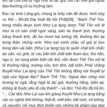
tồn tại của một tự ngã như là tác giả, mà các triết gia ngoại
đạo thường có xu hướng làm.
Đọc lại kinh Lăng-già, chúng ta thấy vấn đề được trình bày
cụ thể – Bồ-tát Đại Huệ đã hỏi Phật[39]: “
Bạch Thế Tôn,
trong nhiều đoạn kinh Như Lai tạng được Thế Tôn mô tả
như là có bản chất ngời sáng, bản lai thanh tịnh, thường
hằng thanh tịnh, đủ ba mươi hai tướng tốt, thường tồn tại
trong thân chúng sinh. Như hạt minh châu vô giá bị bọc
trong tấm vải bẩn; (Như Lai tạng) tuy bị quấn chặt bởi chiếc
áo uẩn, xứ, giới, bị cáu bẩn bởi chất bẩn tham dục, thù hận,
ngu si, hư vọng phân biệt các thứ, vẫn được Thế Tôn mô tả
là thường hằng, trường cửu, tịch tĩnh, bất biến. Phải chăng
thuyết Như Lai tạng của Thế Tôn không đồng với thuyết tự
ngã của Ngoại đạo? Bạch Thế Tôn, Ngoại đạo cũng chủ
trương tự ngã, rằng Ngã là tác giả, thường hằng, biến tại,
không lệ thuộc yếu tố cấu thành
” – và đức Thế-tôn đã trả lời:
“… Các đức Như Lai sau khi giảng thuyết Như Lai tạng bằng
các cú nghĩa tính không, thật tế, niết-bàn, bất sinh, vô tướng,
vô nguyện; với mục đích khiến cho những kẻ phàm ngu dẹp