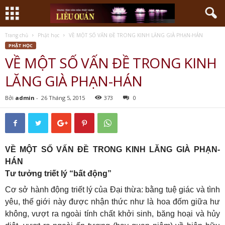
Trang chủ
Phật học
VỀ MỘT SỐ VẤN ĐỀ TRONG KINH LĂNG GIÀ PHẠN-HÁN
PHẬT HỌC
VỀ MỘT SỐ VẤN ĐỀ TRONG KINH
LĂNG GIÀ PHẠN-HÁN
Bởi
admin
-
26 Tháng 5, 2015
373
0
VỀ MỘT SỐ VẤN ĐỀ TRONG KINH LĂNG GIÀ PHẠN-
HÁN
Tư tưởng triết lý “bất động”
Cơ sở hành động triết lý của Đại thừa: bằng tuệ giác và tình
yêu, thế giới này được nhận thức như là hoa đốm giữa hư
không, vượt ra ngoài tính chất khởi sinh, băng hoại và hủy