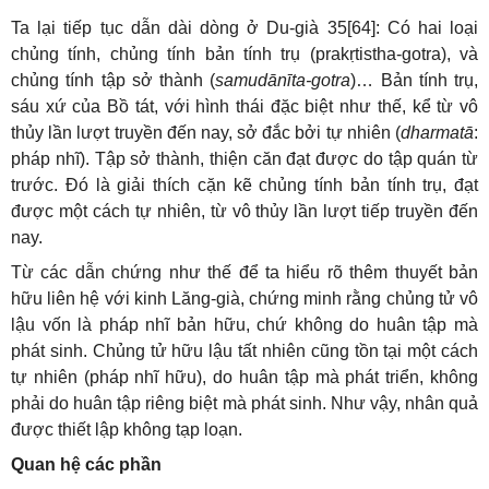
Ta lại tiếp tục dẫn dài dòng ở Du-già 35[64]: Có hai loại
chủng tính, chủng tính bản tính trụ (prakṛtistha-gotra), và
chủng tính tập sở thành (
samudānīta-gotra
)… Bản tính trụ,
sáu xứ của Bồ tát, với hình thái đặc biệt như thế, kể từ vô
thủy lần lượt truyền đến nay, sở đắc bởi tự nhiên (
dharmatā
:
pháp nhĩ). Tập sở thành, thiện căn đạt được do tập quán từ
trước. Đó là giải thích cặn kẽ chủng tính bản tính trụ, đạt
được một cách tự nhiên, từ vô thủy lần lượt tiếp truyền đến
nay.
Từ các dẫn chứng như thế để ta hiểu rõ thêm thuyết bản
hữu liên hệ với kinh Lăng-già, chứng minh rằng chủng tử vô
lậu vốn là pháp nhĩ bản hữu, chứ không do huân tập mà
phát sinh. Chủng tử hữu lậu tất nhiên cũng tồn tại một cách
tự nhiên (pháp nhĩ hữu), do huân tập mà phát triển, không
phải do huân tập riêng biệt mà phát sinh. Như vậy, nhân quả
được thiết lập không tạp loạn.
Quan hệ các phần