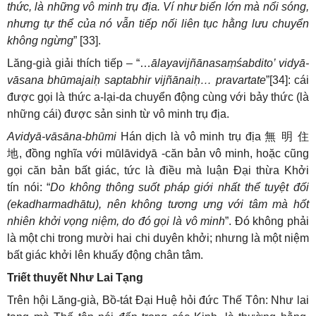
thức, là những vô minh trụ địa. Ví như biển lớn mà nổi sóng,
nhưng tự thể của nó vẫn tiếp nối liên tục hằng lưu chuyển
không ngừng
” [33].
Lăng-già giải thích tiếp – “…
ālayavijñānasaṃśabdito’ vidyā-
vāsana bhūmajaiḥ saptabhir vijñānaiḥ… pravartate
”[34]: cái
được gọi là thức a-lại-da chuyển động cùng với bảy thức (là
những cái) được sản sinh từ vô minh trụ địa.
Avidyā-vāsāna-bhūmi
Hán dịch là vô minh trụ địa
無
明
住
地
, đồng nghĩa với mūlāvidyā -căn bản vô minh, hoặc cũng
gọi căn bản bất giác, tức là điều mà luận Đại thừa Khởi
tín nói: “
Do không thông suốt pháp giới nhất thể tuyệt đối
(ekadharmadhātu), nên không tương ưng với tâm mà hốt
nhiên khởi vọng niệm, do đó gọi là vô minh
”. Đó không phải
là một chi trong mười hai chi duyên khởi; nhưng là một niệm
bất giác khởi lên khuấy động chân tâm.
Triết thuyết Như Lai Tạng
Trên hội Lăng-già, Bồ-tát Đại Huệ hỏi đức Thế Tôn: Như lai