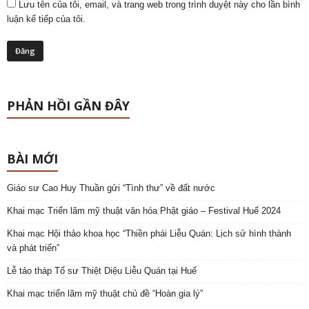
Lưu tên của tôi, email, và trang web trong trình duyệt này cho lần bình
luận kế tiếp của tôi.
PHẢN HỒI GẦN ĐÂY
BÀI MỚI
Giáo sư Cao Huy Thuần gửi “Tình thư” về đất nước
Khai mạc Triển lãm mỹ thuật văn hóa Phật giáo – Festival Huế 2024
Khai mạc Hội thảo khoa học “Thiền phái Liễu Quán: Lịch sử hình thành
và phát triển”
Lễ tảo tháp Tổ sư Thiệt Diệu Liễu Quán tại Huế
Khai mạc triển lãm mỹ thuật chủ đề “Hoàn gia lý”