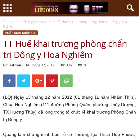
Trang chủ
Phật giáo khắp nơi
TT Huế khai trương phòng chẩn trị Đông y Hoa
Nghiêm
PHẬT GIÁO KHẮP NƠI
TT Huế khai trương phòng chẩn
trị Đông y Hoa Nghiêm
Bởi
admin
-
14 Tháng 12, 2012
335
0
(LQ)
Ngày 13 tháng 12 năm 2012 (01 tháng 11 năm Nhâm Thìn),
Chùa Hoa Nghiêm (111 đường Phùng Quán, phường Thủy Dương,
TX Hương Thủy) đã long trọng tổ chức lễ khai trương Phòng Chẩn
trị Đông y.
Quang lâm chứng minh buổi lễ có Thượng tọa Thích Huệ Phước,