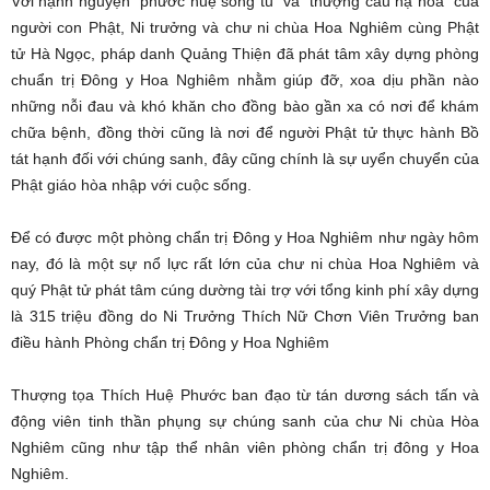
Với hạnh nguyện “phước huệ song tu” và “thượng cầu hạ hóa” của
người con Phật, Ni trưởng và chư ni chùa Hoa Nghiêm cùng Phật
tử Hà Ngọc, pháp danh Quảng Thiện đã phát tâm xây dựng phòng
chuẩn trị Đông y Hoa Nghiêm nhằm giúp đỡ, xoa dịu phần nào
những nỗi đau và khó khăn cho đồng bào gần xa có nơi để khám
chữa bệnh, đồng thời cũng là nơi để người Phật tử thực hành Bồ
tát hạnh đối với chúng sanh, đây cũng chính là sự uyển chuyển của
Phật giáo hòa nhập với cuộc sống.
Để có được một phòng chẩn trị Đông y Hoa Nghiêm như ngày hôm
nay, đó là một sự nổ lực rất lớn của chư ni chùa Hoa Nghiêm và
quý Phật tử phát tâm cúng dường tài trợ với tổng kinh phí xây dựng
là 315 triệu đồng do Ni Trưởng Thích Nữ Chơn Viên Trưởng ban
điều hành Phòng chẩn trị Đông y Hoa Nghiêm
Thượng tọa Thích Huệ Phước ban đạo từ tán dương sách tấn và
động viên tinh thần phụng sự chúng sanh của chư Ni chùa Hòa
Nghiêm cũng như tập thể nhân viên phòng chẩn trị đông y Hoa
Nghiêm.