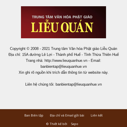
Copyright © 2008 - 2021 Trung tâm Văn hóa Phật giáo Liễu Quán
Địa chỉ: 15A đường Lê Lợi - Thành phố Huế - Tỉnh Thừa Thiên Huế
Trang nhà: http://www.lieuquanhue.vn - Email:
banbientap@lieuquanhue.vn
Xin ghi rõ nguồn khi trích dẫn thông tin từ website này.
Liên hệ chúng tôi:
banbientap@lieuquanhue.vn
Ban Biên tập
Địa chỉ và Email gởi bài
Liên kết
© Thiết kế bởi
Sapo