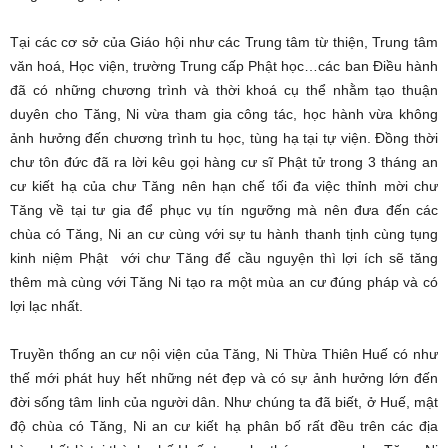
Tại các cơ sở của Giáo hội như các Trung tâm từ thiện, Trung tâm
văn hoá, Học viện, trường Trung cấp Phật học…các ban Điều hành
đã có những chương trình và thời khoá cụ thể nhằm tạo thuận
duyên cho Tăng, Ni vừa tham gia công tác, học hành vừa không
ảnh hưởng đến chương trình tu học, tùng hạ tại tự viện. Đồng thời
chư tôn đức đã ra lời kêu gọi hàng cư sĩ Phật tử trong 3 tháng an
cư kiết hạ của chư Tăng nên hạn chế tối đa việc thỉnh mời chư
Tăng về tại tư gia để phục vụ tín ngưỡng mà nên đưa đến các
chùa có Tăng, Ni an cư cùng với sự tu hành thanh tịnh cùng tụng
kinh niệm Phật với chư Tăng để cầu nguyện thì lợi ích sẽ tăng
thêm mà cùng với Tăng Ni tạo ra một mùa an cư đúng pháp và có
lợi lạc nhất.
Truyền thống an cư nội viện của Tăng, Ni Thừa Thiên Huế có như
thế mới phát huy hết những nét đẹp và có sự ảnh hưởng lớn đến
đời sống tâm linh của người dân. Như chúng ta đã biết, ở Huế, mật
độ chùa có Tăng, Ni an cư kiết hạ phân bố rất đều trên các địa