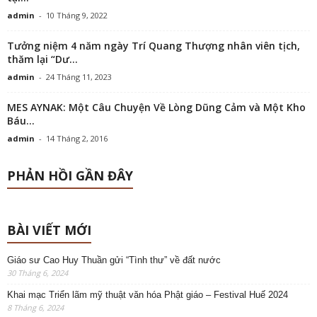
admin
-
10 Tháng 9, 2022
Tưởng niệm 4 năm ngày Trí Quang Thượng nhân viên tịch,
thăm lại “Dư...
admin
-
24 Tháng 11, 2023
MES AYNAK: Một Câu Chuyện Về Lòng Dũng Cảm và Một Kho
Báu...
admin
-
14 Tháng 2, 2016
PHẢN HỒI GẦN ĐÂY
BÀI VIẾT MỚI
Giáo sư Cao Huy Thuần gửi “Tình thư” về đất nước
30 Tháng 6, 2024
Khai mạc Triển lãm mỹ thuật văn hóa Phật giáo – Festival Huế 2024
8 Tháng 6, 2024