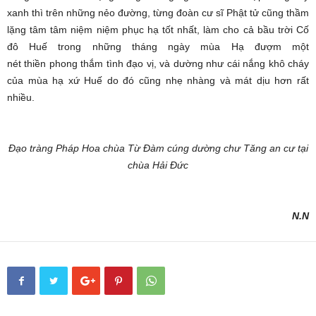
xanh thì trên những nẻo đường, từng đoàn cư sĩ Phật tử cũng thầm
lặng tâm tâm niệm niệm phục hạ tốt nhất, làm cho cả bầu trời Cố
đô Huế trong những tháng ngày mùa Hạ đượm một
nét thiền phong thắm tình đạo vị, và dường như cái nắng khô cháy
của mùa hạ xứ Huế do đó cũng nhẹ nhàng và mát dịu hơn rất
nhiều.
Đạo tràng Pháp Hoa chùa Từ Đàm cúng dường chư Tăng an cư tại
chùa Hải Đức
N.N