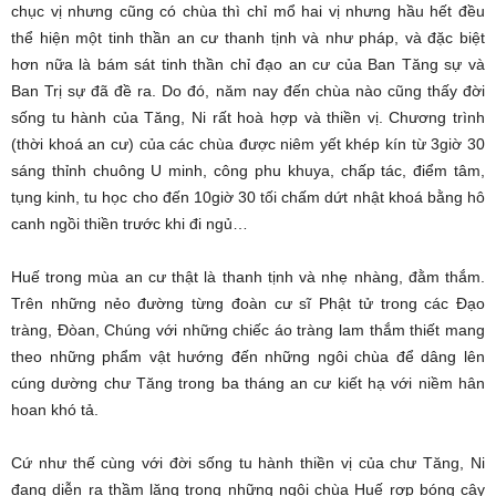
chục vị nhưng cũng có chùa thì chỉ mổ hai vị nhưng hầu hết đều
thể hiện một tinh thần an cư thanh tịnh và như pháp, và đặc biệt
hơn nữa là bám sát tinh thần chỉ đạo an cư của Ban Tăng sự và
Ban Trị sự đã đề ra. Do đó, năm nay đến chùa nào cũng thấy đời
sống tu hành của Tăng, Ni rất hoà hợp và thiền vị. Chương trình
(thời khoá an cư) của các chùa được niêm yết khép kín từ 3giờ 30
sáng thỉnh chuông U minh, công phu khuya, chấp tác, điểm tâm,
tụng kinh, tu học cho đến 10giờ 30 tối chấm dứt nhật khoá bằng hô
canh ngồi thiền trước khi đi ngủ…
Huế trong mùa an cư thật là thanh tịnh và nhẹ nhàng, đằm thắm.
Trên những nẻo đường từng đoàn cư sĩ Phật tử trong các Đạo
tràng, Đòan, Chúng với những chiếc áo tràng lam thắm thiết mang
theo những phẩm vật hướng đến những ngôi chùa để dâng lên
cúng dường chư Tăng trong ba tháng an cư kiết hạ với niềm hân
hoan khó tả.
Cứ như thế cùng với đời sống tu hành thiền vị của chư Tăng, Ni
đang diễn ra thầm lặng trong những ngôi chùa Huế rợp bóng cây