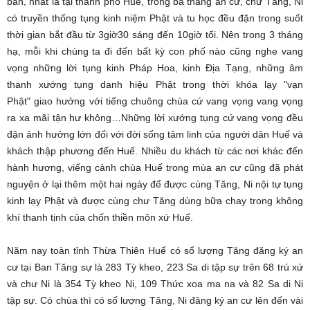
bàn, nhất là tại thành phố Huế, trong ba tháng an cư, chư Tăng, Ni
có truyền thống tụng kinh niệm Phật và tu học đều đặn trong suốt
thời gian bắt đầu từ 3giờ30 sáng đến 10giờ tối. Nên trong 3 tháng
hạ, mỗi khi chúng ta đi đến bất kỳ con phố nào cũng nghe vang
vọng những lời tụng kinh Pháp Hoa, kinh Địa Tạng, những âm
thanh xướng tụng danh hiệu Phật trong thời khóa lạy "vạn
Phật" giao hưởng với tiếng chuông chùa cứ vang vọng vang vọng
ra xa mãi tận hư không…Những lời xướng tụng cứ vang vọng đều
đặn ảnh hưởng lớn đối với đời sống tâm linh của người dân Huế và
khách thập phương đến Huế. Nhiều du khách từ các nơi khác đến
hành hương, viếng cảnh chùa Huế trong mùa an cư cũng đã phát
nguyện ở lại thêm một hai ngày để được cùng Tăng, Ni nội tự tụng
kinh lạy Phật và được cùng chư Tăng dùng bữa chay trong không
khí thanh tịnh của chốn thiền môn xứ Huế.
Năm nay toàn tỉnh Thừa Thiên Huế có số lượng Tăng đăng ký an
cư tại Ban Tăng sự là 283 Tỳ kheo, 223 Sa di tập sự trên 68 trú xứ
và chư Ni là 354 Tỳ kheo Ni, 109 Thức xoa ma na và 82 Sa di Ni
tập sự. Có chùa thì có số lượng Tăng, Ni đăng ký an cư lên đến vài