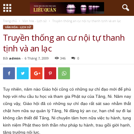
Trang chủ
Văn hóa - Lịch sử
Truyền thống an cư nội tự thanh tịnh và an lạc
VĂN HÓA - LỊCH SỬ
Truyền thống an cư nội tự thanh
tịnh và an lạc
Bởi
admin
-
6 Tháng 7, 2009
346
0
Tuy nhiên, năm nào Giáo hội cũng có những sự chỉ đạo mới để phù
hợp với nhu cầu tu học và tham gia Phật sự của Tăng, Ni. Năm nay
cũng vậy, Giáo hội đã có những sự chỉ đạo rất sát sao nhằm thắt
chặt hơn nữa sự quản lý Tăng, Ni đăng ký an cư, hạn chế sự đi lại
không cần thiết để Tăng, Ni chuyên tâm hơn nữa việc tu hành, tụng
kinh niệm Phật theo tinh thần như pháp tu hành, trau giồi giới hạnh,
tăng trưởng nội lực.