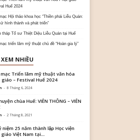
val Huế 2024
mạc Hội thảo khoa học “Thiền phái Liễu Quán:
sử hình thành và phát triển”
o tháp Tổ sư Thiệt Diệu Liễu Quán tại Huế
mạc triển lãm mỹ thuật chủ đề “Hoàn gia lý”
 XEM NHIỀU
 mạc Triển lãm mỹ thuật văn hóa
 giáo – Festival Huế 2024
n
-
8 Tháng 6, 2024
huyện chùa Huế: VIÊN THÔNG – VIÊN
C
n
-
2 Tháng 8, 2021
ỷ niệm 25 năm thành lập Học viện
 giáo Việt Nam tại...