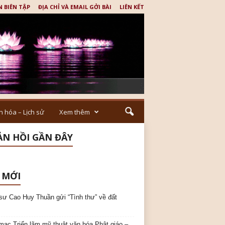
N BIÊN TẬP
ĐỊA CHỈ VÀ EMAIL GỞI BÀI
LIÊN KẾT
n hóa – Lịch sử
Xem thêm
N HỒI GẦN ĐÂY
 MỚI
sư Cao Huy Thuần gửi “Tình thư” về đất
mạc Triển lãm mỹ thuật văn hóa Phật giáo –