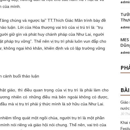
admi
àn của mình.
Tưởn
Thượ
ới Tăng chúng và ngược lại” TT.Thích Giác Mãn trình bày đề
o luận. Lời của Hòa thượng vai trò của vị trú trì là: “trụ
admi
 người giữ gìn và phát huy chánh pháp của Như Lai, người
MES 
t pháp trụ vững”. Thế nên vị trụ trì phải luôn vun đắp cho
Dũng
ự, không ngại khó khăn, khiên định và có lập trường vững
admi
PHẢ
n cảnh buổi thảo luận
BÀI
t giáo, thì điều quan trọng của vị trụ trì là phải làm cho
đương nhiên có những điều mà bên ngoài không có được,
Giáo 
ầu mà vị trụ trì phải ý thức mình là sở hữu của Như Lai.
nước
30 Thá
h nhiệm tổng quát một ngôi chùa, người trụ trì là một phần
Khai 
mình nói riêng và giáo hội nói chung. Thế nên, vai trò của
Festi