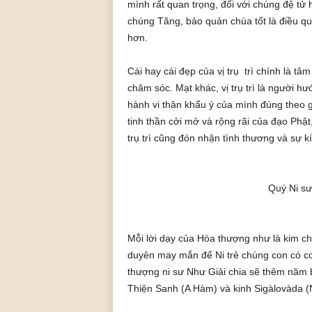
mình rất quan trọng, đối với chúng đệ tử 
chúng Tăng, bảo quản chùa tốt là điều q
hơn.
Cái hay cái đẹp của vị trụ trì chính là t
chăm sóc. Mạt khác, vị trụ trì là người h
hành vi thân khẩu ý của mình đúng theo gi
tinh thần cởi mở và rộng rãi của đạo Phật,
trụ trì cũng đón nhận tình thương và sự 
Quý Ni sư
Mỗi lời dạy của Hòa thượng như là kim ch
duyên may mắn để Ni trẻ chúng con có cơ 
thượng ni sư Như Giải chia sẽ thêm năm b
Thiện Sanh (A Hàm) và kinh Sigàlovàda (