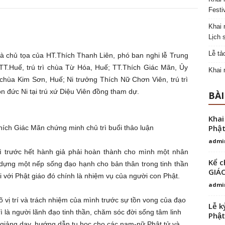
Festi
Khai 
Lịch 
Lễ tả
à chủ tọa của HT.Thích Thanh Liên, phó ban nghi lễ Trung
 TT.Huế, trú trì chùa Từ Hóa, Huế; TT.Thích Giác Mãn, Ủy
Khai 
ì chùa Kim Sơn, Huế; Ni trưởng Thích Nữ Chơn Viên, trú trì
 đức Ni tại trú xứ Diệu Viên đồng tham dự.
BÀI
Khai
Phật
hích Giác Mãn chứng minh chủ trì buổi thảo luận
admi
 thì trước hết hành giả phải hoàn thành cho mình một nhân
Kể c
 dựng một nếp sống đạo hạnh cho bản thân trong tinh thần
GIÁ
i với Phật giáo đó chính là nhiệm vụ của người con Phật.
admi
õ vị trí và trách nhiệm của mình trước sự tồn vong của đạo
Lễ k
trì là người lãnh đạo tinh thần, chăm sóc đời sống tâm linh
Phật
 giảng dạy, hướng dẫn tu học cho các nam-nữ Phật tử và