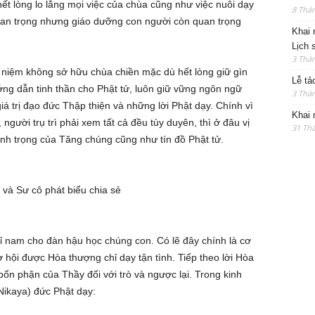
hết lòng lo lắng mọi việc của chùa cũng như việc nuôi dạy
8 Thán
uan trọng nhưng giáo dưỡng con người còn quan trọng
Khai 
Lịch 
3 Thán
âm niệm không sở hữu chùa chiền mặc dù hết lòng giữ gìn
Lễ tả
ướng dẫn tinh thần cho Phật tử, luôn giữ vững ngôn ngữ
3 Thán
á trị đạo đức Thập thiện và những lời Phật dạy. Chính vì
Khai 
 người trụ trì phải xem tất cả đều tùy duyên, thì ở đâu vị
31 Thá
kính trọng của Tăng chúng cũng như tín đồ Phật tử.
 và Sư cô phát biểu chia sẻ
ỉ nam cho đàn hậu học chúng con. Có lẽ đây chính là cơ
hội được Hòa thượng chỉ dạy tận tình. Tiếp theo lời Hòa
ổn phận của Thầy đối với trò và ngược lại. Trong kinh
Nikaya) đức Phật dạy: