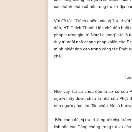
các thành phần xã hội trong trú xứ-địa b
Với đề tài: “Trách nhiệm của vị Trú trì v
dẫn; HT. Thích Thanh Liên chủ dẫn buổi thả
pháp vương gia, trì Như Lai tạng” tức là
duy trì ngôi nhà chánh pháp khiến cho Phậ
mình nhiệt tình cao trong công tác Phật s
chãi.
Toà
Như vậy, tất cả chùa đều là cơ sở của Phậ
người thấy được chùa là nhà của Phật 
nên người phải tìm đến chùa. Đó là bước đ
Bên cạnh đó, vị trụ trì là người chịu trác
linh hồn của Tăng chúng trong trú xứ của 