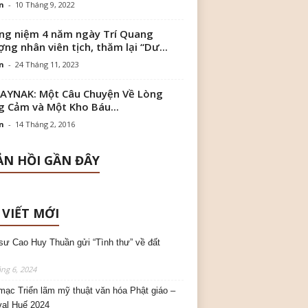
n
-
10 Tháng 9, 2022
g niệm 4 năm ngày Trí Quang
ng nhân viên tịch, thăm lại “Dư...
n
-
24 Tháng 11, 2023
AYNAK: Một Câu Chuyện Về Lòng
 Cảm và Một Kho Báu...
n
-
14 Tháng 2, 2016
N HỒI GẦN ĐÂY
 VIẾT MỚI
sư Cao Huy Thuần gửi “Tình thư” về đất
ng 6, 2024
mạc Triển lãm mỹ thuật văn hóa Phật giáo –
val Huế 2024