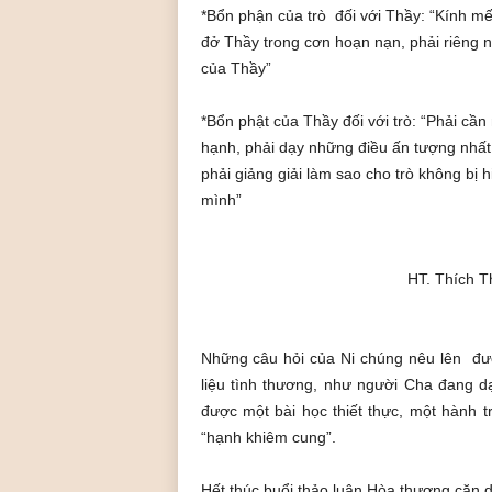
*Bổn phận của trò đối với Thầy: “Kính mế
đở Thầy trong cơn hoạn nạn, phải riêng 
của Thầy”
*Bổn phật của Thầy đối với trò: “Phải cần
hạnh, phải dạy những điều ấn tượng nhất 
phải giảng giải làm sao cho trò không bị 
mình”
HT. Thích T
Những câu hỏi của Ni chúng nêu lên đư
liệu tình thương, như người Cha đang d
được một bài học thiết thực, một hành t
“hạnh khiêm cung”.
Hết thúc buổi thảo luận Hòa thượng căn dặ