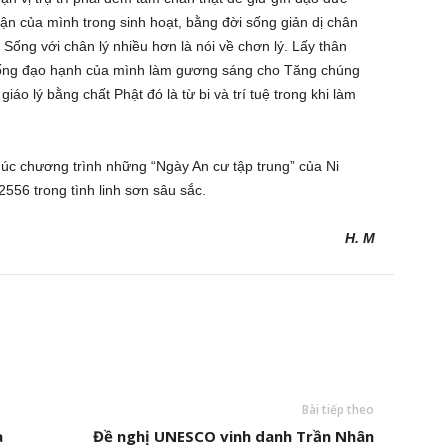
ận của mình trong sinh hoạt, bằng đời sống giản dị chân
Sống với chân lý nhiều hơn là nói về chơn lý. Lấy thân
sống đạo hạnh của mình làm gương sáng cho Tăng chúng
áo lý bằng chất Phật đó là từ bi và trí tuệ trong khi làm
thúc chương trình những “Ngày An cư tập trung” của Ni
556 trong tình linh sơn sâu sắc.
H. M
Bài tiếp theo
a
Đề nghị UNESCO vinh danh Trần Nhân