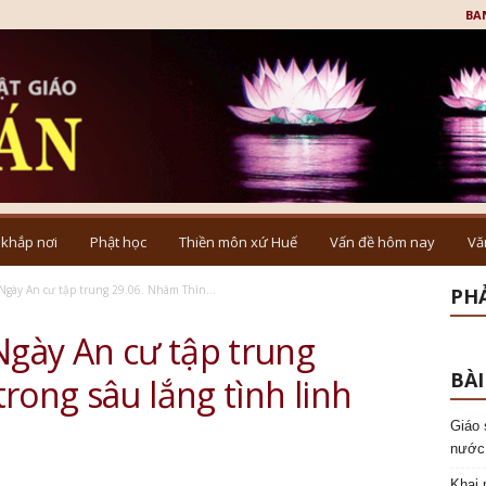
BA
 khắp nơi
Phật học
Thiền môn xứ Huế
Vấn đề hôm nay
Vă
Ngày An cư tập trung 29.06. Nhâm Thìn...
PHẢ
Ngày An cư tập trung
BÀI
rong sâu lắng tình linh
Giáo 
nước
Khai 