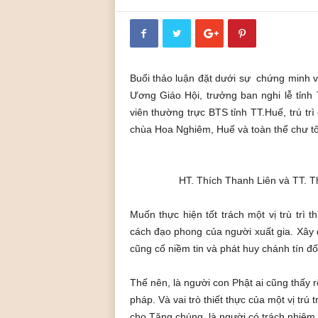
ó
a
P
h
ậ
t
Buổi thảo luận đặt dưới sự chứng minh v
g
Ương Giáo Hội, trưởng ban nghi lễ tỉnh
i
viên thường trực BTS tỉnh TT.Huế, trú tr
á
chùa Hoa Nghiêm, Huế và toàn thể chư tôn
o
L
i
ễ
HT. Thích Thanh Liên và TT. T
u
Q
Muốn thực hiện tốt trách một vị trù trì
u
cách đạo phong của người xuất gia. Xây
á
cũng cố niềm tin và phát huy chánh tín đố
n
Thế nên, là người con Phật ai cũng thấy r
pháp. Và vai trò thiết thực của một vị trú 
cho Tăng chúng, là người có trách nhiệm