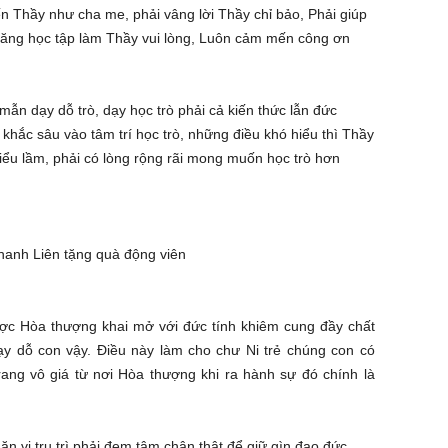
n Thầy như cha me, phải vâng lời Thầy chỉ bảo, Phải giúp
năng học tập làm Thầy vui lòng, Luôn cảm mến công ơn
 mẫn dạy dỗ trò, dạy học trò phải cả kiến thức lẫn đức
khắc sâu vào tâm trí học trò, những điều khó hiểu thì Thầy
hiểu lầm, phải có lòng rộng rãi mong muốn học trò hơn
hanh Liên tặng quà động viên
ợc Hòa thượng khai mở với đức tính khiêm cung đầy chất
ạy dỗ con vậy. Điều này làm cho chư Ni trẻ chúng con có
rang vô giá từ nơi Hòa thượng khi ra hành sự đó chính là
n vị trụ trì phải đem tâm chân thật để giữ gìn đạo đức