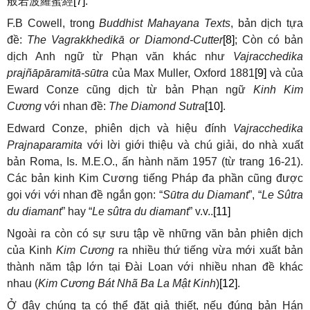
般若波羅蜜經
[7]
.
F.B Cowell, trong
Buddhist Mahayana Texts
, bản dịch tựa
đề:
The Vagrakkhedikā or Diamond-Cutter
[8]
; Còn có bản
dịch Anh ngữ từ Phạn văn khác như
Vajracchedika
prajñāpāramitā-sūtra
của Max Muller, Oxford 1881
[9]
và của
Eward Conze cũng dịch từ bản Phạn ngữ
Kinh Kim
Cương
với nhan đề:
The Diamond Sutra
[10]
.
Edward Conze, phiên dịch và hiệu đính
Vajracchedika
Prajnaparamita
với lời giới thiệu và chú giải, do nhà xuất
bản Roma, Is. M.E.O., ấn hành năm 1957 (từ trang 16-21).
Các bản kinh Kim Cương tiếng Pháp đa phần cũng được
gọi với với nhan đề ngắn gọn: “
Sūtra du Diamant
”, “
Le Sûtra
du diamant
” hay “
Le sûtra du diamant
” v.v..
[11]
Ngoài ra còn có sự sưu tập về những văn bản phiên dịch
của Kinh
Kim Cương
ra nhiều thứ tiếng vừa mới xuất bản
thành năm tập lớn tại Đài Loan với nhiều nhan đề khác
nhau (
Kim Cương Bát Nhã Ba La Mật Kinh
)
[12]
.
Ở đây chúng ta có thể đặt giả thiết, nếu đúng bản Hán