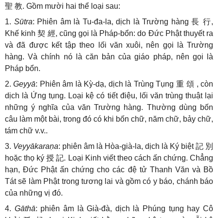
聖
教
. Gồm mười hai thể loại sau:
1.
Sūtra
: Phiên âm là Tu-đa-la, dịch là Trường hàng
長
行
,
Khế kinh
契
經
, cũng gọi là Pháp-bổn: do Đức Phật thuyết ra
và đã được kết tập theo lối văn xuôi, nên gọi là Trường
hàng. Và chính nó là căn bản của giáo pháp, nên gọi là
Pháp bổn.
2.
Geyyā
: Phiên âm là Kỳ-dạ, dịch là Trùng Tụng
重
頌
, còn
dịch là Ứng tụng. Loại kệ có tiết điệu, lối văn trùng thuật lại
những ý nghĩa của văn Trường hàng. Thường dùng bốn
câu làm một bài, trong đó có khi bốn chữ, năm chữ, bảy chữ,
tám chữ v.v..
3.
Veyyākaraṇa
: phiên âm là Hòa-già-la, dịch là Ký biệt
記
別
hoặc thọ ký
授
記
. Loại Kinh viết theo cách ấn chứng. Chẳng
hạn, Đức Phật ấn chứng cho các đệ tử Thanh Văn và Bồ
Tát sẽ làm Phật trong tương lai và gồm có y báo, chánh báo
của những vị đó.
4.
Gāthā
: phiên âm là Già-đà, dịch là Phúng tụng hay Cô