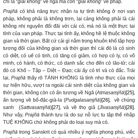
chỉ là “
giai không
” về ngã mà còn “
giai không
” về pháp.
Prajñā
có khả năng trực nhận ra tự tính không ở nơi vạn
pháp, không phải là không trơn, lại càng không phải là cái
không nhị nguyên đối đãi với cái có, mà nó là một thực tại
tính của vạn pháp. Thực tại tính ấy, không hề lệ thuộc không
gian và thời gian. Bất cứ cái gì nằm trong khuôn khổ tập hợp
tương đối của không gian và thời gian thì cái đó là có sinh
có diệt, có uế có tịnh, có tăng có giảm, có hợp có ly, có vô
minh, có hành, có thức, có danh sắc cho đến có lão-tử; cái
đó có Khổ – Tập – Diệt – Đạo; cái ấy có trí và có đắc. Trái
lại,
Prajñā
thấy rõ TÁNH KHÔNG là tính như thực của mọi
sự hiện hữu, vượt ra ngoài cái sinh diệt của không gian và
thời gian, không còn có ấn tượng về Ngã (
Atmasaṃjñā
)
[25]
,
ấn tượng về bổ-đặc-già-la (
Pudgalasaṃjñā
)
[26]
, về chúng
sanh (
Sattvasaṃjñā
)
[27]
, và về thọ giả (
Jīvasaṃjñā
)
[28]
.
Như vậy,
Prajñā
thành tựu là do sự nỗ lực tu tập thể nhập
TUỆ KHÔNG chứ không phải do loại suy mà có.
Prajñā
trong Sanskrit có quá nhiều ý nghĩa phong phú, việc