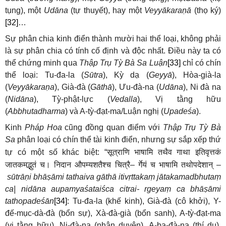
tụng), một
Udāna
(tự thuyết), hay một
Veyyākaraṇā
(thọ ký)
[32]
…
Sự phân chia kinh điển thành mười hai thể loại, không phải
là sự phân chia có tính cố định và độc nhất. Điều này ta có
thể chứng minh qua
Thập Trụ Tỳ Bà Sa Luận
[33]
chỉ có chín
thể loại: Tu-đa-la (
Sūtra
), Kỳ dạ (
Geyyā
), Hòa-già-la
(
Veyyākaraṇa
), Già-đà (
Gāthā
), Ưu-đà-na (
Udāna
), Ni đà na
(
Nidāna
), Tỳ-phật-lực (
Vedalla
), Vị tằng hữu
(
Abbhutadharma
) và A-tỳ-đạt-ma/Luận nghị (
Upadeśa
).
Kinh
Pháp Hoa
cũng đồng quan điểm với
Thập Trụ Tỳ Bà
Sa
phân loại có chín thể tài kinh điển, nhưng sự sắp xếp thứ
सूत्राणि
भाषामि
तथैव
गाथा
इतिवृत्तकं
tự có một số khác biệt: “
जातकमद्भुतं
च।
निदान
औपम्यशतैश्च
चित्रै
र्गेयं
च
भाषामि
तथोपदेशान्
–
–
sūtrāṇi bhāṣāmi tathaiva gāthā itivṛttakaṃ jātakamadbhutaṃ
ca| nidāna
aupamyaśataiśca citrai- rgeyaṃ ca bhāṣāmi
tathopadeśān
[34]
: Tu-đa-la (khế kinh), Già-đà (cô khởi), Y-
đế-mục-dà-đà (bổn sự), Xà-đà-già (bổn sanh), A-tỳ-đạt-ma
(vị tằng hữu), Ni-đà-na (nhân duyên), A-ba-đà-na (thí dụ),