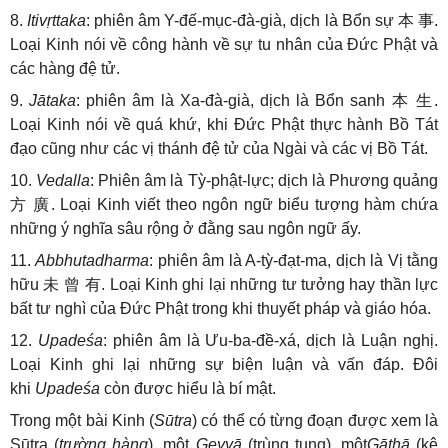
8.
Itivṛttaka
: phiên âm Y-đế-mục-đà-già, dịch là Bổn sự
本
事
.
Loại Kinh nói về công hành về sự tu nhân của Đức Phật và
các hàng đệ tử.
9.
Jātaka
: phiên âm là Xa-đà-già, dịch là Bổn sanh
本
生
.
Loại Kinh nói về quá khứ, khi Đức Phật thực hành Bồ Tát
đạo cũng như các vị thánh đệ tử của Ngài và các vị Bồ Tát.
10.
Vedalla
: Phiên âm là Tỳ-phật-lực; dịch là Phương quảng
方
廣
. Loại Kinh viết theo ngôn ngữ biểu tượng hàm chứa
những ý nghĩa sâu rộng ở đằng sau ngôn ngữ ấy.
11.
Abbhutadharma
: phiên âm là A-tỳ-đạt-ma, dịch là Vị tằng
hữu
未
曾
有
. Loại Kinh ghi lại những tư tưởng hay thần lực
bất tư nghì của Đức Phật trong khi thuyết pháp và giáo hóa.
12.
Upadeśa
: phiên âm là Ưu-ba-đề-xá, dịch là Luận nghị.
Loại Kinh ghi lại những sự biện luận và vấn đáp. Đôi
khi
Upadeśa
còn được hiểu là bí mật.
Trong một bài Kinh (
Sūtra
) có thể có từng đoạn được xem là
Sūtra (
trường hàng
), một
Geyyā
(trùng tụng), một
Gāthā
(kệ