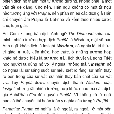
phiên dịch nó thành một từ tương đương, không phải là một
vấn đề dễ dàng. Cho nên, Hán ngữ không có một từ ngữ
nào tương ứng với
Prajñā
, nên phần nhiều các dịch giả Hán
chỉ chuyển âm Prajñā là Bát-nhã và kèm theo nhiều cước
chú, luận giải.
Ed. Conze trong bản dịch Anh ngữ
The Diamond-sutra
của
mình, nhiều trường hợp dịch
Prajñā
là Wisdom, một số bản
Anh ngữ khác dịch là Insight.
Wisdom
, có nghĩa là: tri thức,
tri giác, trí tuệ, kiến thức, học thức, ở những trường hợp
khác nó được hiểu là sự từng trải, lịch duyệt và trong Triết
học người ta dùng nó với ý nghĩa: “thông thái”.
Insight
, nó
có nghĩa là: sự sáng suốt, sự hiểu biết rõ ràng, sự nhìn thấy
rõ bên trong của sự vật, sự nhìn thấy bản chất của sự vật
v.v.. Tuy
Prajñā
được chuyển dịch thành
Wisdom
hoặc
Insight
, nhưng rất nhiều trường hợp khác nhau mà các dịch
giả Anh/Pháp đều để nguyên
Prajñā
. Vì không có từ ngữ
nào có thể chuyển tải hoàn toàn ý nghĩa của từ ngữ
Prajñā.
Pāramitā:
Pāram
có nghĩa là ở ngoài, ra ngoài, ở một bên