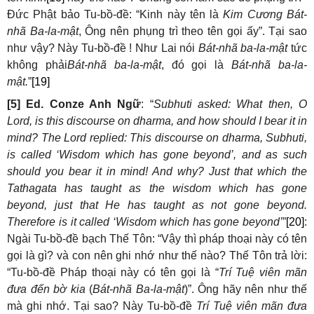
Đức Phật bảo Tu-bồ-đề: “Kinh này tên là
Kim Cương Bát-
nhã Ba-la-mật
, Ông nên phụng trì theo tên gọi ấy”. Tại sao
như vậy? Này Tu-bồ-đề ! Như Lai nói
Bát-nhã ba-la-mật
tức
không phải
Bát-nhã ba-la-mật
, đó gọi là
Bát-nhã ba-la-
mật.
”
[19]
[5] Ed. Conze Anh Ngữ
: “
Subhuti asked: What then, O
Lord, is this discourse on dharma, and how should I bear it in
mind? The Lord replied: This discourse on dharma, Subhuti,
is called ‘Wisdom which has gone beyond’, and as such
should you bear it in mind!
And why? Just that which the
Tathagata has taught as the wisdom which has gone
beyond, just that He has taught as not gone beyond.
Therefore is it called ‘Wisdom which has gone beyond’
”
[20]
:
Ngài Tu-bồ-đề bạch Thế Tôn: “Vậy thì pháp thoại này có tên
gọi là gì? và con nên ghi nhớ như thế nào? Thế Tôn trả lời:
“Tu-bồ-đề Pháp thoại này có tên gọi là “
Trí Tuệ viên mãn
đưa đến bờ kia
(
Bát-nhã Ba-la-mật
)”. Ông hãy nên như thế
mà ghi nhớ. Tại sao? Này Tu-bồ-đề
Trí Tuệ viên mãn đưa