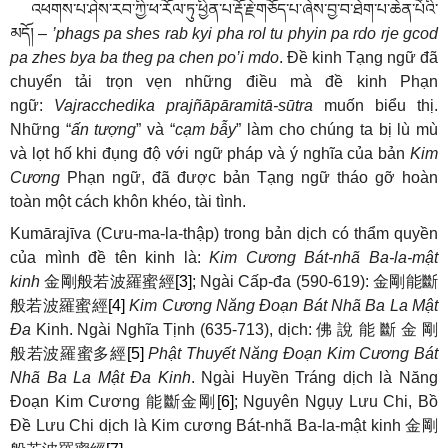
འཕགས་པ་ཤེས་རབ་ཀྱི་ཕ་རོལ་ཏུ་ཕྱིན་པ་རྡོ་རྗེ་གཅོད་པ་ཞེས་བྱ་བ་ཐེག་པ་ཆེན་པོའི་
མདོ།
–
’phags pa shes rab kyi pha rol tu phyin pa rdo rje gcod
pa zhes bya ba theg pa chen po’i mdo
. Đề kinh Tạng ngữ đã
chuyển tải trọn vẹn những điều mà đề kinh Phạn
ngữ:
Vajracchedika prajñāpāramitā-sūtra
muốn biểu thị.
Những “
ấn tượng
” và “
cạm bẫy
” làm cho chúng ta bị lù mù
và lọt hố khi đụng độ với ngữ pháp và ý nghĩa của bản
Kim
Cương
Phạn ngữ, đã được bản Tạng ngữ tháo gỡ hoàn
toàn một cách khôn khéo, tài tình.
Kumārajīva (Cưu-ma-la-thập) trong bản dịch có thẩm quyền
của mình đề tên kinh là:
Kim Cương Bát-nhã Ba-la-mật
kinh
金剛般若波羅蜜經
[3]
; Ngài Cấp-đa (590-619):
金剛能斷
般若波羅蜜經
[4]
Kim
Cương
Năng Đoạn Bát Nhã Ba La Mật
Đa
Kinh. Ngài Nghĩa Tịnh (635-713), dịch:
佛
說
能
斷
金
剛
般若波羅蜜多經
[5]
Phật Thuyết Năng Đoạn Kim Cương Bát
Nhã Ba La Mật Đa Kinh
. Ngài Huyền Tráng dịch là Năng
Đoạn Kim Cương
能斷金剛
[6]
; Nguyên Ngụy Lưu Chi, Bồ
Đề Lưu Chi dịch là Kim cương Bát-nhã Ba-la-mật kinh
金剛