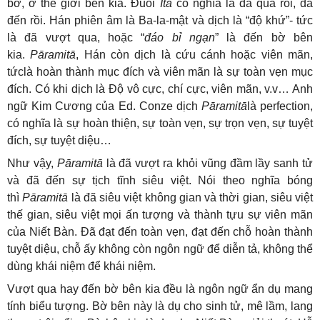
bờ, ở thế giới bên kia. Đuôi
Ita
có nghĩa là đã qua rồi, đã
đến rồi. Hán phiên âm là Ba-la-mật và dịch là “độ khứ”- tức
là đã vượt qua, hoặc “
đáo bỉ ngạn
” là đến bờ bên
kia.
Pāramitā
, Hán còn dịch là cứu cánh hoặc viên mãn,
tứclà hoàn thành mục đích và viên mãn là sự toàn vẹn mục
đích. Có khi dịch là Độ vô cực, chí cực, viên mãn, v.v… Anh
ngữ Kim Cương của Ed. Conze dịch
Pāramitā
là perfection,
có nghĩa là sự hoàn thiện, sự toàn vẹn, sự trọn vẹn, sự tuyệt
đích, sự tuyệt diệu…
Như vậy,
Pāramitā
là đã vượt ra khỏi vũng đầm lầy sanh tử
và đã đến sự tịch tĩnh siêu việt. Nói theo nghĩa bóng
thì
Pāramitā
là đã siêu việt không gian và thời gian, siêu việt
thế gian, siêu việt mọi ấn tượng và thành tựu sự viên mãn
của Niết Bàn.
Đã đạt đến toàn vẹn, đạt đến chỗ hoàn thành
tuyệt diệu, chỗ ấy không còn ngôn ngữ để diễn tả, không thể
dùng khái niệm để khái niệm.
Vượt qua hay đến bờ bên kia đều là ngôn ngữ ẩn dụ mang
tính biểu tượng. Bờ bên này là dụ cho sinh tử, mê lầm, lang