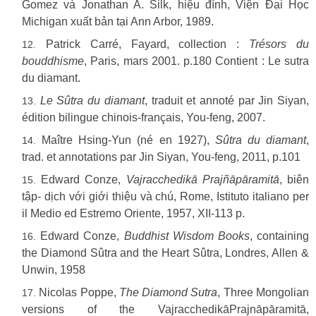
Gomez và Jonathan A. Silk, hiệu đính, Viện Đại Học
Michigan xuất bản tại Ann Arbor, 1989.
Patrick Carré, Fayard, collection :
Trésors du
bouddhisme
, Paris, mars 2001. p.180 Contient : Le sutra
du diamant.
Le Sûtra du diamant
, traduit et annoté par Jin Siyan,
édition bilingue chinois-français, You-feng, 2007.
Maître Hsing-Yun (né en 1927),
Sûtra du diamant
,
trad. et annotations par Jin Siyan, You-feng, 2011, p.101
Edward Conze,
Vajracchedikā Prajñāpāramitā
, biên
tập- dịch với giới thiệu và chú, Rome, Istituto italiano per
il Medio ed Estremo Oriente, 1957, XII-113 p.
Edward Conze,
Buddhist Wisdom Books
, containing
the Diamond Sûtra and the Heart Sûtra, Londres, Allen &
Unwin, 1958
Nicolas Poppe,
The Diamond Sutra
, Three Mongolian
versions of the VajracchedikāPrajnāpāramitā,