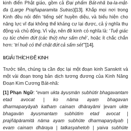
kinh điển Phật giáo, gồm cả
Đại phẩm Bát-nhã ba-la-mật-
đa
(
Large Prajñaparamita Sutras
)
[13]
. Khắp mọi nơi trong
Kinh đều nói đến ‘tiếng sét’ huyền diệu, và biểu hiện cho
năng lực vĩ đại không thể kháng cự lại được, cả ý nghĩa thụ
động và chủ động. Vì vậy, nên đề kinh có nghĩa là: ‘
Tuệ giác
cụ túc chém đứt (các thứ) như sấm chẻ
’, hoặc ít chắc chắn
hơn: ‘
trí huệ có thể chặt đứt cả sấm sét
’”
[14]
.
II/GIẢI THÍCH ĐỀ KINH
Trước tiên, chúng ta cần đọc lại một đoạn kinh Sanskrit và
một vài đoạn trong bản dịch tương đương của Kinh Năng
Đoạn Kim Cương Bát-nhã:
[1] Phạn Ngữ
: “
evam ukta āyuṣmān subhūtir bhagavantam
etad avocat | ko nāma ayaṃ
bhagavan
dharmaparyāyaḥ
kathaṃ
cainaṃ
dhārayāmi |evam ukte
bhagavān āyuṣmantaṃ
subhūtim etad avocat |
prajñāpāramitā nāma ayaṃ
subhūte dharmaparyāyaḥ
|
evaṃ
cainaṃ
dhāraya | tatkasyahetoḥ
| yaiva subhūte