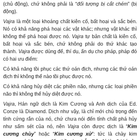
(chủ động), chứ không phải là “
đối tượng bị cắt chém
” (bị
động).
Vajra
là một loại khoáng chất kiên cố, bất hoại và sắc bén.
Nó có khả năng phá hoại các vật khác; nhưng vật khác thì
không thể phá hoại được nó.
Vajra
tự bản chất là kiên cố,
bất hoại và sắc bén, chứ không phải do thứ khác tạo
thành.
Vajra
được dùng để, thí dụ, ẩn dụ cho pháp, pháp đó
có hai ưu điểm:
Có khả năng tồi phục các thứ oán địch, nhưng các thứ oán
địch thì không thể nào tồi phục được nó.
Có khả năng hủy diệt các phiền não, nhưng các loại phiền
não thì không thể hủy diệt được nó.
Vajra
, Hán ngữ dịch là Kim Cương và Anh dịch của Ed.
Conze là Diamond. Dịch như vậy, là chỉ mới chú trọng đến
tính cứng rắn của nó, chứ chưa nói đến tính chất phá hủy
như sấm sét của nó, nên
Vajra
còn được dịch là “
Kim
cương chùy
” hoặc “
Kim cương xử
”: tức là chày kim