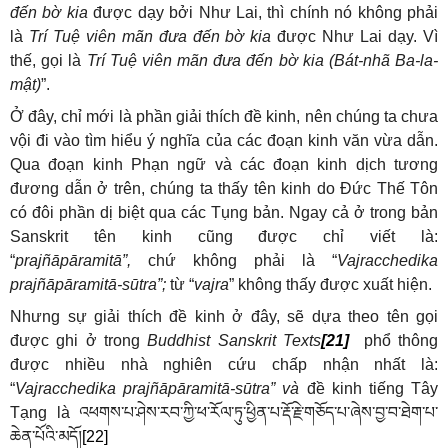
đến bờ kia
được dạy bởi Như Lai, thì chính nó không phải
là
Trí Tuệ viên mãn đưa đến bờ kia
được Như Lai dạy. Vì
thế, gọi là
Trí Tuệ viên mãn đưa đến bờ kia (Bát-nhã Ba-la-
mật)
”.
Ở đây, chỉ mới là phần giải thích đề kinh, nên chúng ta chưa
vội đi vào tìm hiểu ý nghĩa của các đoạn kinh văn vừa dẫn.
Qua đoạn kinh Phạn ngữ và các đoạn kinh dịch tương
đương dẫn ở trên, chúng ta thấy tên kinh do Đức Thế Tôn
có đôi phần dị biệt qua các Tụng bản. Ngay cả ở trong bản
Sanskrit tên kinh cũng được chỉ viết là:
“
prajñāpāramitā”,
chứ không phải là “
Vajracchedika
prajñāpāramitā-sūtra”;
từ “
vajra
” không thấy được xuất hiện.
Nhưng sự giải thích đề kinh ở đây, sẽ dựa theo tên gọi
được ghi ở trong
Buddhist Sanskrit Texts
[21]
phổ thông
được nhiều nhà nghiên cứu chấp nhận nhất là:
“
Vajracchedika prajñāpāramitā-sūtra” và
đề kinh tiếng Tây
Tạng là
འཕགས་པ་ཤེས་རབ་ཀྱི་ཕ་རོལ་ཏུ་ཕྱིན་པ་རྡོ་རྗེ་གཅོད་པ་ཞེས་བྱ་བ་ཐེག་པ་
ཆེན་པོའི་མདོ།
[22]