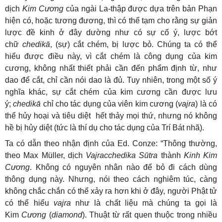
dịch
Kim Cương
của ngài La-thập được dựa trên bản Phạn
hiện có, hoặc tương đương, thì có thể tạm cho rằng sự giản
lược đề kinh ở đây dường như có sự cố ý, lược bớt
chữ
chedikā
, (sự) cắt chém, bị lược bỏ. Chúng ta có thể
hiểu được điều này, vì cắt chém là công dụng của kim
cương, không nhất thiết phải cần đến phẩm định từ, như
dao để cắt, chỉ cần nói dao là đủ. Tuy nhiên, trong một số ý
nghĩa khác, sự cắt chém của kim cương cần được lưu
ý;
chedikā
chỉ cho tác dụng của viên kim cương (
vajra
) là có
thể hủy hoại và tiêu diệt hết thảy mọi thứ, nhưng nó không
hề bị hủy diệt (tức là thí dụ cho tác dụng của Trí Bát nhã).
Ta có dẫn theo nhận định của Ed. Conze: “Thông thường,
theo Max Müller, dịch
Vajracchedika Sūtra
thành
Kinh Kim
Cương
. Không có nguyên nhân nào để bỏ đi cách dùng
thông dụng này. Nhưng, nói theo cách nghiêm túc, càng
không chắc chắn có thể xảy ra hơn khi ở đây, người Phật tử
có thể hiểu
vajra
như là chất liệu mà chúng ta gọi là
Kim
Cương
(
diamond
). Thuật từ rất quen thuộc trong nhiều