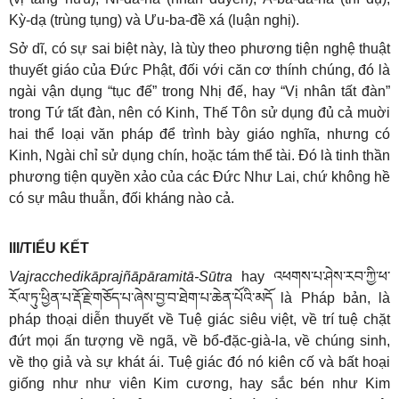
Kỳ-dạ (trùng tụng) và Ưu-ba-đề xá (luận nghị).
Sở dĩ, có sự sai biệt này, là tùy theo phương tiện nghệ thuật
thuyết giáo của Đức Phật, đối với căn cơ thính chúng, đó là
ngài vận dụng “tục đế” trong Nhị đế, hay “Vị nhân tất đàn”
trong Tứ tất đàn, nên có Kinh, Thế Tôn sử dụng đủ cả muời
hai thể loại văn pháp để trình bày giáo nghĩa, nhưng có
Kinh, Ngài chỉ sử dụng chín, hoặc tám thể tài. Đó là tinh thần
phương tiện quyền xảo của các Đức Như Lai, chứ không hề
có sự mâu thuẫn, đối kháng nào cả.
III/TIỂU KẾT
Vajracchedikāprajñāpāramitā-Sūtra
hay
འཕགས་པ་ཤེས་རབ་ཀྱི་ཕ་
རོལ་ཏུ་ཕྱིན་པ་རྡོ་རྗེ་གཅོད་པ་ཞེས་བྱ་བ་ཐེག་པ་ཆེན་པོའི་མདོ
là Pháp bản, là
pháp thoại diễn thuyết về Tuệ giác siêu việt, về trí tuệ chặt
đứt mọi ấn tượng về ngã, về bổ-đặc-già-la, về chúng sinh,
về thọ giả và sự khát ái. Tuệ giác đó nó kiên cố và bất hoại
giống như như viên Kim cương, hay sắc bén như Kim