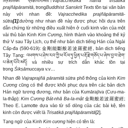
त्रिशतिका
प्रज्ञापारमिता।
Vajracchedikā nāma triśatikā
prajñāpāramitā
, trong
Buddhist Sanskrit Texts
tồn tại văn bản
này với nhan đề:
Vajracchedika
prajñāpāramitā-
sūtra
[1]
,
dường như nhan đề này được phục hồi dựa trên
dẫn chứng từ những điều xuất hiện ở cuối kinh văn của một
vài thủ bản Kinh
Kim Cương
, hình thành vào khoảng thế kỷ
thứ V sau Tây Lịch, cụ thể như bản dịch tiếng Hán của Ngài
Cấp-đa (590-619):
金剛能斷般若波羅蜜經
, bản dịch tiếng
Tây Tạng:
འཕགས་པ་ཤེས་རབ་ཀྱི་ཕ་རོལ་ཏུ་ཕྱིན་པ་རྡོ་རྗེ་གཅོད་པ་ཞེས་བྱ་བ་ཐེག་
པ་ཆེན་པོའི་མདོ།
và nhiều sự trích dẫn khác tồn tại
trong
Śikṣāmuccaya
v.v…
Nhan đề
Vajraprajñā pāramitā sūtra
phổ thông của kinh
Kim
Cương
cũng có thể được khôi phục dựa trên các bản dịch
Hán ngữ tương đương, như bản của Kumārajīva (Cưu-ma-
la-thập):
Kim Cương Bát-nhã Ba-la-mật
金剛般若波羅蜜經
;
Theo E. Lamotte dựa vào từ số dòng của các bài kệ, tên
kinh còn được viết là
Trisatikā prajñāpāramitā
[2]
.
Tạng ngữ của Kinh
Kim cương
hiện có tên là: