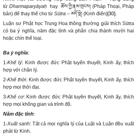
từ
Dharmaparyāyaḥ
hay
ཆོས་ཀྱི་རྣམ་གྲངས།
(Pháp Thoại, Pháp
bản) để thay thế cho từ
Sūtra
–
མདོ་སྡེ།
(Kinh điển)
[30]
.
Luận sư Phật học Trung Hoa thông thường giải thích Sūtra
có ba ý nghĩa, năm đặc tính và phân chia thành mười hai
hoặc chín thể loại.
Ba ý nghĩa
:
1-
Khế lý
: Kinh được đức Phật tuyên thuyết, Kinh ấy, thích
hợp với chân lý.
2-
Khế thời
: Kinh được đức Phật tuyên thuyết, Kinh ấy, thích
hợp mọi thời đại.
3-
Khế cơ
: Kinh được đức Phật tuyên thuyết, Kinh ấy, thích
hợp mọi không gian và trình độ.
Năm đặc tính
:
1-
Xuất sanh
: Tất cả mọi nghĩa lý của Luật và Luận đều xuất
phát từ Kinh.