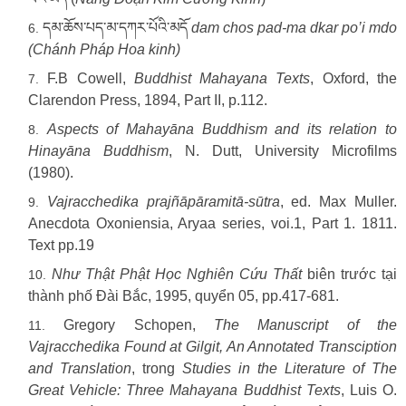
དམ་ཆོས་པད་མ་དཀར་པོའི་མདོ
dam chos pad-ma dkar po’i mdo
(Chánh Pháp Hoa kinh)
F.B Cowell,
Buddhist Mahayana Texts
, Oxford, the
Clarendon Press, 1894, Part II, p.112.
Aspects of Mahayāna Buddhism and its relation to
Hinayāna Buddhism
, N. Dutt, University Microfilms
(1980).
Vajracchedika prajñāpāramitā-sūtra
, ed. Max Muller.
Anecdota Oxoniensia, Aryaa series, voi.1, Part 1. 1811.
Text pp.19
Như Thật Phật Học Nghiên Cứu Thất
biên trước tại
thành phố Đài Bắc, 1995, quyển 05, pp.417-681.
Gregory Schopen,
The Manuscript of the
Vajracchedika Found at Gilgit, An Annotated Transciption
and Translation
, trong
Studies in the Literature of The
Great Vehicle: Three Mahayana Buddhist Texts
, Luis O.