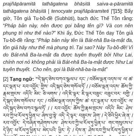
prajñāpāramitā tathāgatena bhāṣitā saiva-a-pāramitā
tathāgatena bhāṣitā | tenocyate prajñāpāramiteti |
”
[15]
: Bấy
giờ, Tôn giả Tu-bồ-đề (Subhūti), bạch đức Thế Tôn rằng:
“
Pháp bản này, nên được gọi bằng tên gì? Và con nên
phụng trì như thế nào?
” Khi ấy, Đức Thế Tôn dạy Tôn giả
Tu-bồ-đề rằng: “
Pháp bản này tên là Bát-nhã Ba-la-mật đa,
tôn giả hãy như thế mà phụng trì
.
Tại sao? Này Tu-bồ-đề! Vì
do Bát-nhã Ba-la-mật đa được tuyên thuyết bởi Như Lai,
chính nơi nó không phải là Bát-nhã Ba-la-mật được Như Lai
tuyên thuyết. Cho nên, gọi là Bát-nhã-ba-la-mật”
[2]
Tạng ngữ: “
དེ་སྐད་ཅེས་བཀའ་སྩལ་པ་
དང་
/
བཅོམ་ལྡན་འདས་ལ་
ལ་
ཚ་
དང་ལྡན་པ་
རབ་འབྱོར་
གྱིས་
འདི་སྐད་ཅེས་གསོལ་ཏོ་
/ /
བཅོམ་ལྡན་འདས་
ཆོས་ཀྱི་
རྣམ་གྲངས་
འདིའི་
མིང་
ཅི་ལགས་
/
འདི་ཇི་ལྟར་
ཇི་ལྟར་བཟུང་
བཟུང་བར་
བགྱི་
/
དེ་སྐད་ཅེས་གསོལ་པ་
དང་
/
བཅོམ་ལྡན་འདས་ཀྱིས་
ཚ་
དང་ལྡན་པ་
རབ་འབྱོར་
ལ་
འདི་སྐད་ཅེས་བཀའ་སྩལ་ཏོ་
/ /
རབ་འབྱོར་
ཆོས་ཀྱི་རྣམ་གྲངས་
འདིའི་
མིང་
ཤེས་
རབ་ཀྱི་ཕ་རོལ་ཏུ་ཕྱིན་པ་
ཞེས་བྱ་སྟེ་
འདི་
དེ་ལྟར་
བཟུངས་
ཤིག་
/
དེ་ཅིའི་ཕྱིར་ཞེ་ན་
/
རབ་འབྱོར་
དེ་བཞིན་གཤེགས་པས་
ཤེས་རབ་ཀྱི་ཕ་རོལ་ཏུ་ཕྱིན་པ་
གང་གསུངས་པ་
དེ་ཉིད་
ཕ་རོལ་ཏུ་ཕྱིན་པ་
མེད་པའི་
ཕྱིར་
ཏེ་
/
དེས་ན་
ཤེས་རབ་ཀྱི་ཕ་རོལ་ཏུ་ཕྱིན་པ་