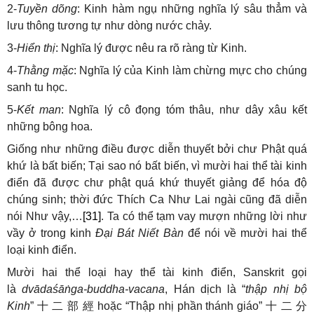
2-
Tuyền dõng
: Kinh hàm ngụ những nghĩa lý sâu thẳm và
lưu thông tương tự như dòng nước chảy.
3-
Hiển thị
: Nghĩa lý được nêu ra rõ ràng từ Kinh.
4-
Thằng mặc
: Nghĩa lý của Kinh làm chừng mực cho chúng
sanh tu học.
5-
Kết man
: Nghĩa lý cô đọng tóm thâu, như dây xâu kết
những bông hoa.
Giống như những điều được diễn thuyết bởi chư Phật quá
khứ là bất biến; Tại sao nó bất biến, vì mười hai thể tài kinh
điển đã được chư phật quá khứ thuyết giảng để hóa độ
chúng sinh; thời đức Thích Ca Như Lai ngài cũng đã diễn
nói Như vậy,…
[31]
. Ta có thể tạm vay mượn những lời như
vầy ở trong kinh
Đại Bát Niết Bàn
để nói về mười hai thể
loại kinh điển.
Mười hai thể loại hay thể tài kinh điển, Sanskrit gọi
là
dvādaśāṅga-buddha-vacana
, Hán dịch là “
thập nhị bộ
Kinh
”
十
二
部
經
hoặc “Thập nhị phần thánh giáo”
十
二
分