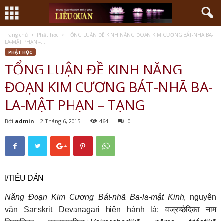
Trang chủ
Phật học
TỔNG LUẬN ĐỀ KINH NĂNG ĐOẠN KIM CƯƠNG BÁT-NHÃ BA-
LA-MẬT PHẠN –...
PHẬT HỌC
TỔNG LUẬN ĐỀ KINH NĂNG
ĐOẠN KIM CƯƠNG BÁT-NHÃ BA-
LA-MẬT PHẠN – TẠNG
Bởi
admin
-
2 Tháng 6, 2015
464
0
I/TIỂU DẪN
Năng Đoạn Kim Cương Bát-nhã Ba-la-mật Kinh
, nguyên
वज्रच्छेदिका
नाम
văn Sanskrit Devanagari hiện hành là: