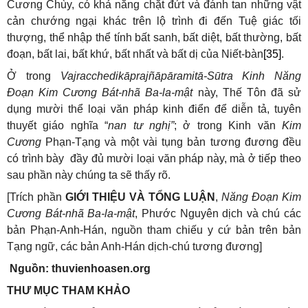
Cương Chùy, có khả năng chặt đứt và đánh tan những vật
cản chướng ngại khác trên lộ trình đi đến Tuệ giác tối
thượng, thể nhập thể tính bất sanh, bất diệt, bất thường, bất
đoạn, bất lai, bất khứ, bất nhất và bất dị của Niết-bàn
[35]
.
Ở trong
Vajracchedikāprajñāpāramitā-Sūtra
Kinh Năng
Đoạn Kim Cương
Bát-nhã Ba-la-mật
này, Thế Tôn đã sử
dụng mười thể loại văn pháp kinh điển để diễn tả, tuyên
thuyết giáo nghĩa “
nan tư nghị”
; ở trong Kinh văn
Kim
Cương
Phạn-Tạng và một vài tụng bản tương đương đều
có trình bày đầy đủ mười loại văn pháp này, mà ở tiếp theo
sau phần này chúng ta sẽ thấy rõ.
[Trích phần
GIỚI THIỆU VÀ TỔNG LUẬN
,
Năng Đoạn Kim
Cương Bát-nhã Ba-la-mật
, Phước Nguyên dịch và chú các
bản Phạn-Anh-Hán, nguồn tham chiếu y cứ bản trên bản
Tạng ngữ, các bản Anh-Hán dịch-chú tương đương]
Nguồn: thuvienhoasen.org
THƯ MỤC THAM KHẢO