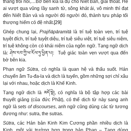
thang trôi nổi,…Bờ bên kia là dụ cho Niết Bàn, giải thoát. Hễ
ai vượt qua vũng lầy sanh tử, sông khát ái, vô minh thì đạt
đến Niết Bàn và và người đó người đó, thành tựu pháp tối
thượng hiếm có đệ nhất.
[29]
Ghép chung lại,
Prajñāpāramitā
là trí tuệ toàn vẹn, trí tuệ
tuyệt đích, trí tuệ tuyệt diệu, trí tuệ siêu việt, trí tuệ siêu niệm,
trí tuệ không còn có khái niệm của ngôn ngữ. Tạng ngữ dịch
là:
ཤེས་རབ་ཀྱི་ཕ་རོལ་ཏུ་ཕྱིན་པ།
: Tuệ giác toàn vẹn vượt qua đến
bờ bên kia.
Phạn ngữ
Sūtra
, có nghĩa là quan hệ và thấu suốt. Hán
chuyển âm Tu-đa-la và dịch là tuyến, gồm những sợi chỉ xâu
lại với nhau, hoặc dịch là Khế Kinh.
Tạng ngữ dịch là
མདོ་སྡེ།
, có nghĩa là bộ tập hợp các bài
thuyết giảng (của đức Phật), có thể dịch từ này sang anh
ngữ là
sets of discourses
, anh ngữ cũng dùng các từ tương
đương như: sutra, the sutras.
Sūtra
, các Hán bản Kinh Kim Cương phần nhiều dịch là
Kinh, một vài trường hợp trong bản Phạn – Tạng dùng