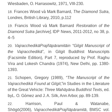
Wiesbaden, O. Harrasowitz, 1971, VIII-230.
Frances Wood và Mark Barnard,
The Diamond Sutra
,
Londres, British Library, 2010, p.112
Francis Wood và Mark Barnard
Restoration of the
Diamond Sutra [archive],
IDP News, 2011-2012, no 38, p.
4–5
VajracchedikāPrajñāpāramitāin
“
Gilgit Manuscript of
the Vajracchedikā
”, in Gilgit Buddhist Manuscripts
(Facsimile Edition), Part 7, reproduced by Prof. Raghu
Vira and Lokesh Chandra (1974), New Delhi, pp. 1380-
1393.
Schopen, Gregory (1989), “
The Manuscript of the
Vajracchedikā
Found at Gilgit
,”in Studies in the Literature
of the Great Vehicle:
Three Mahāyāna Buddhist Texts
, ed.
byL. O. Gómez and J. A. Silk, Ann Arbor, pp. 89-139.
Harrison, Paul & Watanabe,
Shōgō(2006),
VajracchedikāPrajñāpāramitā
, BMSC vol.