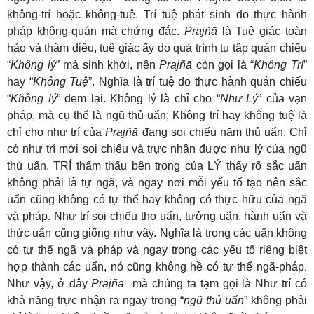
không-trí hoặc không-tuệ. Trí tuệ phát sinh do thực hành
pháp không-quán mà chứng đắc.
Prajñā
là Tuệ giác toàn
hảo và thâm diệu, tuệ giác ấy do quá trình tu tập quán chiếu
“
Không lý
” mà sinh khởi, nên
Prajñā
còn gọi là “
Không Trí
”
hay “
Không Tuệ
”. Nghĩa là trí tuệ do thực hành quán chiếu
“
Không lý
” đem lại. Không lý là chỉ cho “
Như Lý
” của vạn
pháp, mà cụ thể là ngũ thủ uẩn; Không trí hay không tuệ là
chỉ cho như trí của
Prajñā
đang soi chiếu năm thủ uẩn. Chỉ
có như trí mới soi chiếu và trực nhận được như lý của ngũ
thủ uẩn. TRÍ thẩm thấu bên trong của LÝ thấy rõ sắc uẩn
không phải là tự ngã, và ngay nơi mỗi yếu tố tạo nên sắc
uẩn cũng không có tự thể hay không có thực hữu của ngã
và pháp. Như trí soi chiếu thọ uẩn, tưởng uẩn, hành uẩn và
thức uẩn cũng giống như vậy. Nghĩa là trong các uẩn không
có tự thể ngã và pháp và ngay trong các yếu tố riêng biệt
hợp thành các uẩn, nó cũng không hề có tự thể ngã-pháp.
Như vậy, ở đây
Prajñā
mà chúng ta tạm gọi là Như trí có
khả năng trực nhận ra ngay trong “
ngũ thủ uẩn
” không phải