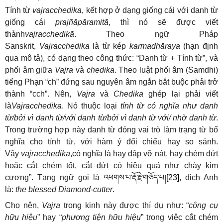
Tính từ
vajracchedika
, kết hợp ở dạng giống cái với danh từ
giống cái
prajñāpāramitā
, thì nó sẽ được viết
thành
vajracchedikā
. Theo ngữ Pháp
Sanskrit,
Vajracchedika
là từ kép
karmadhāraya
(hạn định
qua mô tả), có dạng theo công thức: “Danh từ + Tính từ”, và
phối âm giữa
Vajra
và
chedika
. Theo luật phối âm (Samdhi)
tiếng Phạn “ch” đứng sau nguyên âm ngắn bắt buộc phải trở
thành “cch”. Nên,
Vajra
và
Chedika
ghép lại phải viết
là
Vajracchedika
. Nó thuộc loại
tính từ có nghĩa như danh
từ/bởi vì danh từ/với danh từ/bởi vì danh từ với/ nhờ danh từ
.
Trong trường hợp này danh từ đóng vai trò làm trạng từ bổ
nghĩa cho tính từ, với hàm ý đối chiếu hay so sánh.
Vậy
vajracchedika
,có nghĩa là hay đập vỡ nát, hay chém đứt
hoặc cắt chém tốt, cắt đứt có hiệu quả như chày kim
cương”. Tạng ngữ gọi là
འཕགས་པ་རྡོ་རྗེ་གཅོད་པ།
[23]
, dịch Anh
là:
the blessed Diamond-cutter
.
Cho nên,
Vajra
trong kinh này được thí dụ như: “
công cụ
hữu hiệu
” hay “
phương tiện hữu hiệu
” trong việc cắt chém