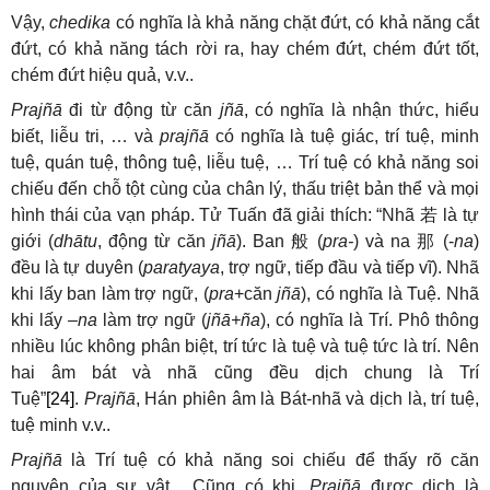
Vậy,
chedika
có nghĩa là khả năng chặt đứt, có khả năng cắt
đứt, có khả năng tách rời ra, hay chém đứt, chém đứt tốt,
chém đứt hiệu quả, v.v..
Prajñā
đi từ động từ căn
jñā
, có nghĩa là nhận thức, hiểu
biết, liễu tri, … và
prajñā
có nghĩa là tuệ giác, trí tuệ, minh
tuệ, quán tuệ, thông tuệ, liễu tuệ, … Trí tuệ có khả năng soi
chiếu đến chỗ tột cùng của chân lý, thấu triệt bản thể và mọi
hình thái của vạn pháp. Tử Tuấn đã giải thích: “Nhã
若
là tự
giới (
dhātu
, động từ căn
jñā
). Ban
般
(
pra-
) và na
那
(-
na
)
đều là tự duyên (
paratyaya
, trợ ngữ, tiếp đầu và tiếp vĩ). Nhã
khi lấy ban làm trợ ngữ, (
pra
+căn
jñā
), có nghĩa là Tuệ. Nhã
khi lấy
–na
làm trợ ngữ (
jñā+ña
), có nghĩa là Trí. Phô thông
nhiều lúc không phân biệt, trí tức là tuệ và tuệ tức là trí. Nên
hai âm bát và nhã cũng đều dịch chung là Trí
Tuệ”
[24]
.
Prajñā
, Hán phiên âm là Bát-nhã và dịch là, trí tuệ,
tuệ minh v.v..
Prajñā
là Trí tuệ có khả năng soi chiếu để thấy rõ căn
nguyên của sự vật. Cũng có khi,
Prajñā
được dịch là