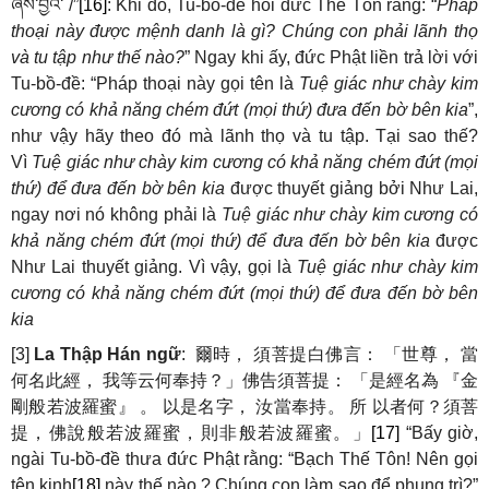
ཞེས་བྱའོ་
/”
[16]
: Khi đó, Tu-bồ-đề hỏi đức Thế Tôn rằng: “
Pháp
thoại này được mệnh danh là gì? Chúng con phải lãnh thọ
và tu tập như thế nào?
” Ngay khi ấy, đức Phật liền trả lời với
Tu-bồ-đề: “Pháp thoại này gọi tên là
Tuệ giác như chày kim
cương có khả năng chém đứt (mọi thứ) đưa đến bờ bên kia
”,
như vậy hãy theo đó mà lãnh thọ và tu tập. Tại sao thế?
Vì
Tuệ giác như chày kim cương có khả năng chém đứt (mọi
thứ) để đưa đến bờ bên kia
được thuyết giảng bởi Như Lai,
ngay nơi nó không phải là
Tuệ giác như chày kim cương có
khả năng chém đứt (mọi thứ) để đưa đến bờ bên kia
được
Như Lai thuyết giảng. Vì vậy, gọi là
Tuệ giác như chày kim
cương có khả năng chém đứt (mọi thứ) để đưa đến bờ bên
kia
[3]
La Thập Hán ngữ
:
爾時，
須菩提白佛言：
「世尊，
當
何名此經，
我等云何奉持？」佛告須菩提：
「是經名為
『金
剛般若波羅蜜』
。
以是名字，
汝當奉持。
所
以者何？須菩
提，佛
說般若波羅蜜，則非般若波羅蜜。
」
[17]
“Bấy giờ,
ngài Tu-bồ-đề thưa đức Phật rằng: “Bạch Thế Tôn! Nên gọi
tên kinh
[18]
này thế nào ? Chúng con làm sao để phụng trì?”