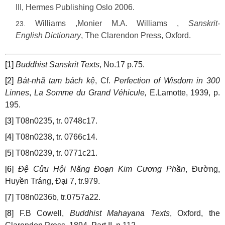
III, Hermes Publishing Oslo 2006.
Williams ,Monier M.A. Williams ,
Sanskrit-
English
Dictionary
, The Clarendon Press, Oxford.
[1]
Buddhist Sanskrit Texts
, No.17 p.75.
[2]
Bát-nhã tam bách kệ
, Cf.
Perfection of Wisdom in 300
Linnes
,
La Somme du Grand Véhicule,
E.Lamotte, 1939, p.
195.
[3]
T08n0235, tr. 0748c17.
[4]
T08n0238, tr. 0766c14.
[5]
T08n0239, tr. 0771c21.
[6]
Đệ Cửu Hội Năng Đoạn Kim Cương Phần
, Đường,
Huyền Tráng, Đại 7, tr.979.
[7]
T08n0236b, tr.0757a22.
[8]
F.B Cowell,
Buddhist Mahayana Texts
, Oxford, the