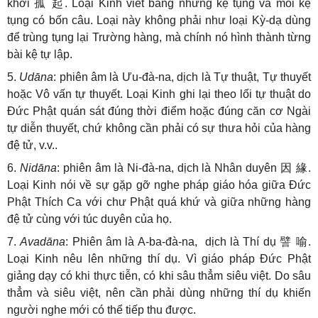
khởi
孤
起
. Loại Kinh viết bằng những kệ tụng và mỗi kệ
tụng có bốn câu. Loại này không phải như loại Kỳ-dạ dùng
để trùng tụng lại Trường hàng, mà chính nó hình thành từng
bài kệ tự lập.
5.
Udāna
: phiên âm là Ưu-đà-na, dịch là Tự thuật, Tự thuyết
hoặc Vô vấn tự thuyết. Loại Kinh ghi lại theo lối tự thuật do
Đức Phật quán sát đúng thời điểm hoặc đúng căn cơ Ngài
tự diễn thuyết, chứ không cần phải có sự thưa hỏi của hàng
đệ tử, v.v..
6.
Nidāna
: phiên âm là Ni-đà-na, dịch là Nhân duyên
因
緣
.
Loại Kinh nói về sự gặp gỡ nghe pháp giáo hóa giữa Đức
Phật Thích Ca với chư Phật quá khứ và giữa những hàng
đệ tử cùng với túc duyên của họ.
7.
Avadāna
: Phiên âm là A-ba-đà-na, dịch là Thí dụ
譬
喻
.
Loại Kinh nêu lên những thí dụ. Vì giáo pháp Đức Phật
giảng dạy có khi thực tiễn, có khi sâu thẳm siêu việt. Do sâu
thẳm và siêu việt, nên cần phải dùng những thí dụ khiến
người nghe mới có thể tiếp thu được.