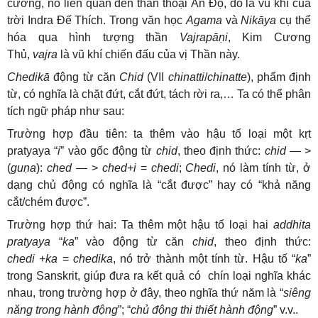
cương, nó liên quan đến thần thoại Ấn Độ, đó là vũ khí của
trời Indra Đế Thích. Trong văn học
Agama
và
Nikāya
cụ thể
hóa qua hình tượng thần
Vajrapāṇi
, Kim Cương
Thủ,
vajra
là vũ khí chiến đấu của vị Thần này.
Chedikā
động từ căn
Chid
(VII
chinatti
/
chinatte
), phẩm định
từ, có nghĩa là chặt đứt, cắt đứt, tách rời ra,… Ta có thể phân
tích ngữ pháp như sau:
Trường hợp đầu tiên: ta thêm vào hậu tố loại một kṛt
pratyaya “
i
” vào gốc động từ
chid
, theo định thức:
chid
— >
(
guṇa
):
ched
— >
ched+i
=
chedi
;
Chedi
, nó làm tính từ, ở
dạng chủ động có nghĩa là “cắt được” hay có “khả năng
cắt/chém được”.
Trường hợp thứ hai: Ta thêm một hậu tố loại hai
addhita
pratyaya
“
ka
” vào động từ căn
chid
, theo định thức:
chedi
+
ka
=
chedika
, nó trở thành một tính từ. Hậu tố “
ka
”
trong Sanskrit, giúp đưa ra kết quả có chín loại nghĩa khác
nhau, trong trường hợp ở đây, theo nghĩa thứ năm là “
siêng
năng trong hành động
”; “
chủ động thi thiết hành động
” v.v..