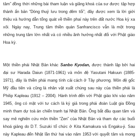
tâm” đồng thời những bài tham luận và giãng khoá của sư được tập hợp
thành ấn bản “Dòng thuỷ lưu trong đêm tối”; đây được xem là lời giới
thiệu và hướng dẫn tổng quát về thiền phaí này trên đất nước Hoa kỳ xa
xôi. Ngày nay, Trung tâm thiền quán Sanfrancisco vẫn là một trong
những trung tâm lớn nhất và có nhiều ãnh hưởng nhất đối với Phật giáo
Hoa kỳ.
Một thiền phái Nhật Bản khác
Sanbo Kyodan,
được thành lập bởi hai
đại sư Harada Daiun (1871-1961) và môn đệ Yasutani Hakuun (1885-
1971), đây là thiền phái mang tính cải cách ở Tây phương. Môn đệ gốc
Mỹ đầu tiên và cũng là nhân vật xuất chúng sau này của thiền phái là
Philip Kapleau (1912 – 2004). Hành trình đến với Phật giáo khi vào năm
1945, ông có mặt với tư cách là ký giả trong phái đoàn Luật gia Đồng
minh tham dự toà án chiến tranh tại Nhật Bản. Ông bắt đầu quan tâm và
say mê nghiên cứu môn thiền “Zen” của Nhật Bản và tham dự các buổi
khoá giảng do D.T. Suzuki tổ chức ở Kita Kamakura và Engaku-ji. Sau
này Kapleau đến Nhật lần thứ hai vào năm 1953 với quyết tâm và mong