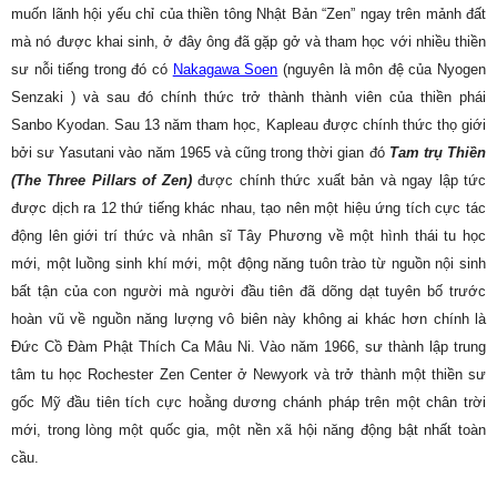
muốn lãnh hội yếu chỉ của thiền tông Nhật Bản “Zen” ngay trên mảnh đất
mà nó được khai sinh, ở đây ông đã gặp gở và tham học với nhiều thiền
sư nỗi tiếng trong đó có
Nakagawa Soen
(nguyên là môn đệ của Nyogen
Senzaki ) và sau đó chính thức trở thành thành viên của thiền phái
Sanbo Kyodan. Sau 13 năm tham học, Kapleau được chính thức thọ giới
bởi sư Yasutani vào năm 1965 và cũng trong thời gian đó
Tam trụ Thiền
(The Three Pillars of Zen)
được chính thức xuất bản và ngay lập tức
được dịch ra 12 thứ tiếng khác nhau, tạo nên một hiệu ứng tích cực tác
động lên giới trí thức và nhân sĩ Tây Phương về một hình thái tu học
mới, một luồng sinh khí mới, một động năng tuôn trào từ nguồn nội sinh
bất tận của con người mà người đầu tiên đã dõng dạt tuyên bố trước
hoàn vũ về nguồn năng lượng vô biên này không ai khác hơn chính là
Đức Cồ Đàm Phật Thích Ca Mâu Ni. Vào năm 1966, sư thành lập trung
tâm tu học Rochester Zen Center ở Newyork và trở thành một thiền sư
gốc Mỹ đầu tiên tích cực hoằng dương chánh pháp trên một chân trời
mới, trong lòng một quốc gia, một nền xã hội năng động bật nhất toàn
cầu.