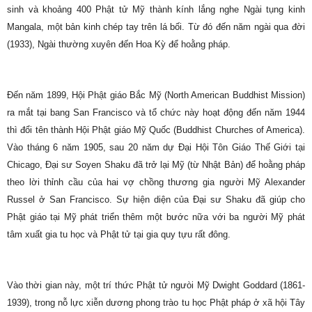
sinh và khoảng 400 Phật tử Mỹ thành kính lắng nghe Ngài tụng kinh
Mangala, một bản kinh chép tay trên lá bối. Từ đó đến năm ngài qua đời
(1933), Ngài thường xuyên đến Hoa Kỳ để hoằng pháp.
Đến năm 1899, Hội Phật giáo Bắc Mỹ (North American Buddhist Mission)
ra mắt tại bang San Francisco và tổ chức này hoạt động đến năm 1944
thì đổi tên thành Hội Phật giáo Mỹ Quốc (Buddhist Churches of America).
Vào tháng 6 năm 1905, sau 20 năm dự Đại Hội Tôn Giáo Thế Giới tại
Chicago, Đại sư Soyen Shaku đã trở lại Mỹ (từ Nhật Bản) để hoằng pháp
theo lời thỉnh cầu của hai vợ chồng thương gia người Mỹ Alexander
Russel ở San Francisco. Sự hiện diện của Đại sư Shaku đã giúp cho
Phật giáo tại Mỹ phát triển thêm một bước nữa với ba người Mỹ phát
tâm xuất gia tu học và Phật tử tại gia quy tựu rất đông.
Vào thời gian này, một trí thức Phật tử ngưòi Mỹ Dwight Goddard (1861-
1939), trong nỗ lực xiễn dương phong trào tu học Phật pháp ở xã hội Tây