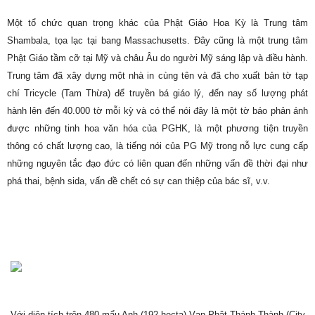
Một tổ chức quan trọng khác của Phật Giáo Hoa Kỳ là Trung tâm
Shambala, tọa lạc tại bang Massachusetts. Đây cũng là một trung tâm
Phật Giáo tầm cỡ tại Mỹ và châu Âu do người Mỹ sáng lập và điều hành.
Trung tâm đã xây dựng một nhà in cùng tên và đã cho xuất bản tờ tạp
chí Tricycle (Tam Thừa) để truyền bá giáo lý, đến nay số lượng phát
hành lên đến 40.000 tờ mỗi kỳ và có thể nói đây là một tờ báo phản ánh
được những tinh hoa văn hóa của PGHK, là một phương tiện truyền
thông có chất lượng cao, là tiếng nói của PG Mỹ trong nỗ lực cung cấp
những nguyên tắc đạo đức có liên quan đến những vấn đề thời đại như
phá thai, bệnh sida, vấn đề chết có sự can thiệp của bác sĩ, v.v.
Với diện tích trên 480 mẩu Anh (192 hecta) Vạn Phật Thánh Thành (City