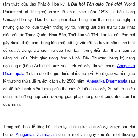
tâm thức của đạo Phật ở Hoa kỳ là
Đại hội Tôn giáo Thế giới
(World
Parliament of Religion) được tổ chức vào năm 1893 tại tiểu bang
Chicago-Hoa kỳ. Hầu hết các phái đoàn hùng hậu tham gia hội nghị là
những giáo hội của truyền thống Ky tô, những đại diện ưu tú của Phật
giáo đến từ Trung Quốc, Nhật Bản, Thái Lan và Tích Lan lại có tiếng nói
gây được thiện cảm trong lòng một xã hội vốn rất xa la với nền minh triết
cổ của Á Đông. Đại diện trẻ của Tích Lan, trong diễn đàn tham luận về
tiếng nói của Phật giáo trong lòng xã hội Tây Phương, bằng kỷ năng
ngôn ngử (tiếng Anh) hết sức súc tích và đầy thuyết phục,
Anagarika
Dharmapala
đã làm cho thế giới hiểu nhiều hơn về Phật giáo và nền giáo
lý thượng thừa đã ra đời cách đây 2500 năm.
Anagarika Dharmapala
sau
đó đã trở thành biểu tượng của thế giới ở tuổi chưa đầy 30 và có nhiều
công trình đóng góp xiễn dương giáo pháp trong suốt cuộc đời còn lại
của mình.
Trong một buổi lễ tổng kết, nhìn lại những kết quả đã đạt được sau đại
hội do
Anagarika Dharmapala
chủ trì một vài ngày sau đó, một thương