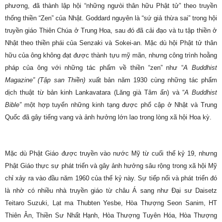
phương, đã thành lập hội “những ngưòi thân hữu Phật tử” theo truyền
thống thiền “Zen” của Nhật. Goddard nguyên là “sứ giả thừa sai” trong hội
truyền giáo Thiên Chúa ở Trung Hoa, sau đó đã cải đạo và tu tập thiền ở
Nhật theo thiền phái của Senzaki và Sokei-an. Mặc dù hội Phật tử thân
hữu của ông không đạt được thành tựu mỹ mãn, nhưng công trình hoằng
pháp của ông với những tác phẩm về thiền “zen” như “
A Buddhist
Magazine” (Tập san Thiền)
xuất bản năm 1930 cùng những tác phẩm
dịch thuật từ bản kinh Lankavatara (Lăng già Tâm ấn) và “
A Buddhist
Bible”
một hợp tuyển những kinh tạng được phổ cập ở Nhật và Trung
Quốc đã gây tiếng vang và ảnh hưởng lớn lao trong lòng xã hội Hoa kỳ.
Mặc dù Phật Giáo được truyền vào nước Mỹ từ cuối thế kỷ 19, nhưng
Phật Giáo thực sự phát triển và gây ảnh hưởng sâu rộng trong xã hội Mỹ
chỉ xảy ra vào đầu năm 1960 của thế kỷ này. Sự tiếp nối và phát triển đó
là nhờ có nhiều nhà truyền giáo từ châu Á sang như Đại sư Daisetz
Teitaro Suzuki, Lạt ma Thubten Yesbe, Hòa Thượng Seon Sanim, HT
Thiên Ân, Thiền Sư Nhất Hạnh, Hòa Thượng Tuyên Hóa, Hòa Thượng