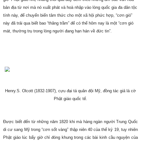
bản địa từ nơi mà nó xuất phát và hoà nhập vào lòng quốc gia đa dân tộc
tính này, để chuyển biến tâm thức cho một xã hội phức hợp, “cơn gió”
này đã trải qua biết bao “thăng trầm” để có thể hôm nay là một “cơn gió
mát, thường trụ trong lòng người đang hạn hán về đức tin”.
Henry.S. Olcott (1832-1907), cựu đại tá quân đội Mỹ, đồng tác giả lá cờ
Phật giáo quốc tế.
Được biết đến từ những năm 1820 khi mà hàng ngàn người Trung Quốc
di cư sang Mỹ trong “cơn sốt vàng” thập niên 40 của thế kỷ 19, tuy nhiên
Phật giáo lúc bấy giờ chỉ đóng khung trong các bài kinh cầu nguyện của