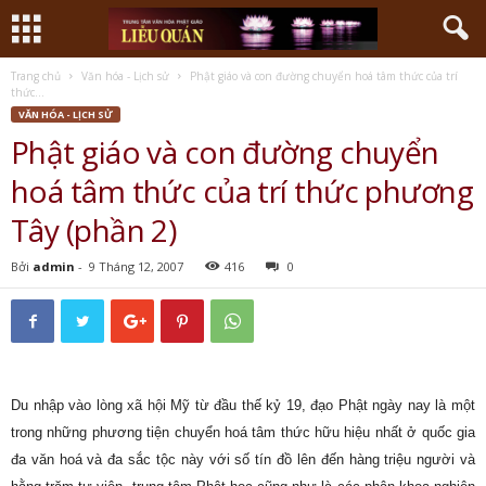
Trang chủ
Văn hóa - Lịch sử
Phật giáo và con đường chuyển hoá tâm thức của trí
thức...
VĂN HÓA - LỊCH SỬ
Phật giáo và con đường chuyển
hoá tâm thức của trí thức phương
Tây (phần 2)
Bởi
admin
-
9 Tháng 12, 2007
416
0
Du nhập vào lòng xã hội Mỹ từ đầu thế kỷ 19, đạo Phật ngày nay là một
trong những phương tiện chuyển hoá tâm thức hữu hiệu nhất ở quốc gia
đa văn hoá và đa sắc tộc này với số tín đồ lên đến hàng triệu người và