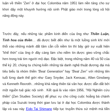
luận về thiền “Zen” ở đại học Colombia năm 1951 làm nền tảng cho sự
khơi dậy một khuynh hướng nội sinh Phật giáo mới trong lòng xã hội
năng động này.
Trước đây, nếu những tác phẩm kinh điển của ông như
Thiền Luận,
Tinh hoa của thiền
… đã được biết đến như là một luồng sinh khí mới
thổi vào những mảnh đất tâm cằn cỗi niềm tin thì bây giờ sự xuất hiện
“khế thời” của ông ở đây càng làm cho niềm tin được gieo vững chắc
hơn trong trái tim người mộ đạo. Đặc biệt, trong những năm 40 và 50 của
thế kỷ 20, chúng ta chứng kiến những tài danh nghệ thuật đương đại mà
tiêu biểu là nhóm thiền
“Beat Generation”
hay
“Beat Zen”
với những tên
tuổi lừng danh thế giới như Gary Snyder, Jack Kerouac, Allen Ginsberg
và Kenneth Rexroth…những khả năng thiên tài văn học được dẫn dắt bởi
một nguồn tuệ giác nội sinh . Kết quả là vào năm 1956, “Hội Nghiên cứu
thiền” (Zen Studies Society) để phục vụ cho công cuộc hoằng bá chành
pháp của Suzuki trong thời gian lưu lại ở đại học Colombia được thành
lập và sau này
Eido Tai Shimano
tiếp tục truyền thừa sứ mệnh mà tiền