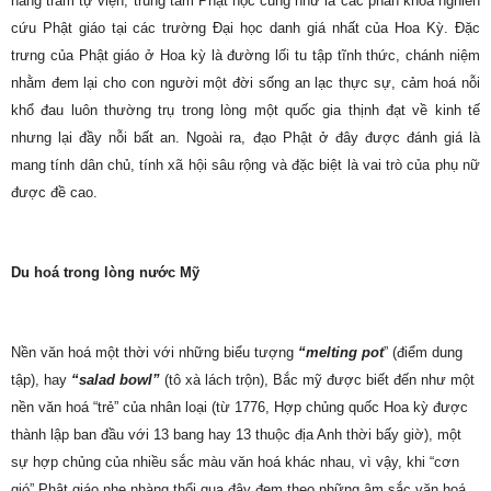
hằng trăm tự viện, trung tâm Phật học cũng như là các phân khoa nghiên
cứu Phật giáo tại các trường Đại học danh giá nhất của Hoa Kỳ. Đặc
trưng của Phật giáo ở Hoa kỳ là đường lối tu tập tĩnh thức, chánh niệm
nhằm đem lại cho con người một đời sống an lạc thực sự, cảm hoá nỗi
khổ đau luôn thường trụ trong lòng một quốc gia thịnh đạt về kinh tế
nhưng lại đầy nỗi bất an. Ngoài ra, đạo Phật ở đây được đánh giá là
mang tính dân chủ, tính xã hội sâu rộng và đặc biệt là vai trò của phụ nữ
được đề cao.
Du hoá trong lòng nước Mỹ
Nền văn hoá một thời với những biểu tượng
“melting pot
” (điểm dung
tập), hay
“salad bowl”
(tô xà lách trộn), Bắc mỹ được biết đến như một
nền văn hoá “trẻ” của nhân loại (từ 1776, Hợp chủng quốc Hoa kỳ được
thành lập ban đầu với 13 bang hay 13 thuộc địa Anh thời bấy giờ), một
sự hợp chủng của nhiều sắc màu văn hoá khác nhau, vì vậy, khi “cơn
gió” Phật giáo nhẹ nhàng thổi qua đây đem theo những âm sắc văn hoá