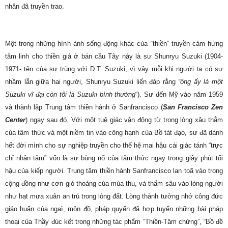
nhân đã truyền trao.
Một trong những hình ảnh sống động khác của “thiền” truyền cảm hứng
tâm linh cho thiền giả ở bán cầu Tây này là sư Shunryu Suzuki (1904-
1971- tên của sư trùng với D.T. Suzuki, vì vậy mỗi khi người ta có sự
nhầm lẫn giữa hai người, Shunryu Suzuki liến đáp rằng
“ông ấy là một
Suzuki vĩ đại còn tôi là Suzuki bình thường
“). Sư đến Mỹ vào năm 1959
và thành lập Trung tâm thiền hành ở Sanfrancisco (
San Francisco Zen
Center
) ngay sau đó. Với một tuệ giác vận động từ trong lòng xâu thẳm
của tâm thức và một niềm tin vào công hạnh của Bồ tát đạo, sư đã dành
hết đời mình cho sự nghiệp truyền cho thế hệ mai hậu cái giác tánh “trực
chỉ nhân tâm” vốn là sự bùng nổ của tâm thức ngay trong giây phút tối
hậu của kiếp người. Trung tâm thiền hành Sanfrancisco lan toã vào trong
cộng đồng như cơn gió thoảng của mùa thu, và thấm sâu vào lòng người
như hạt mưa xuân an trú trong lòng đất. Lòng thành tưởng nhớ công đức
giáo huấn của ngaì, môn đồ, pháp quyến đã hợp tuyển những bài pháp
thoại của Thầy đúc kết trong những tác phẩm “Thiền-Tâm chứng”, “Bồ đề