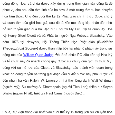
cộng đồng Hoa, và chùa được xây dựng trong thời gian này cũng là để
phục vụ cho nhu cầu tâm linh của họ hơn là một trung tâm tu học chuyễn
hoá tâm thức. Cho đến cuối thế kỷ 19 Phật giáo chính thức được chú ý
và quan tâm của giới học giả, sau đó là đến mọi tầng lớp nhân dân nhờ
nỗ lực truyền giáo của hai đạo hữu, người Mỹ Cựu đại tá quân đội Hoa
Kỳ Henry Steel Olcott và bà Phật tử người Nga Petrova Blavatsky. Vào
năm 1875 tại Newyork, Hội Thông Thiên Học Phật giáo (
Buddhist
Theosophical Society
) được thành lập bởi hai nhà hộ pháp này trong sự
cộng tác của
William Quan Judge
. Đó là tổ chức PG đầu tiên tại Hoa Kỳ
và tổ chức này đã nhanh chóng gây được sự chú ý của giới trí thức Mỹ,
cùng với sự nỗ lực của Olcott và Blavatsky, các thành viên quan trọng
khác có công truyền bá trong giai đoạn đầu ở đất nước này phải được kể
đến như nhà văn Ralph. W. Emerson, nhà thơ lừng danh Walt Whitman
(người Mỹ); Sư trưởng A. Dharmapala (người Tích Lan); thiền sư Soyen
Shaku (người Nhật); triết gia Paul Carus (người Đức) …
Có lẽ, sự kiện trọng đại nhất vào cuối thế kỷ 19 trong lịch sử chuyển hoá