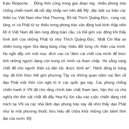
Kalu Rinpoche…. Đồng thời cũng trong giai đoạn này, nhiều phong trào
chống chiến tranh đã nổi dậy khắp nơi trên đất Mỹ, đặc biệt sự kiện các
thiền sư Việt Nam như Hoà Thượng, Bồ tát Thích Quảng Đức, cùng các
tăng, ni và Phật tử tự thiêu trong phong trào vận động hoà bình thập niên
60 ở Việt Nam đã làm rúng động toàn cầu; cả thế giới xúc động khi thấy
hình ảnh của những Phật tử như Thích Quảng Đức, Nhất Chi Mai an
nhiên trong ngọn lữa đang bùng cháy thiêu đốt từng chi thân của mình.
Họ ngồi đấy với một mục đích cao cả “đem cái chết của mình để thức
tỉnh những người đang còn trong vô minh và tham chấp. Họ sẳng sàng
chết để cho người thân và dân tộc được bình an”. Hành động bi tráng
này đã tĩnh thức thế giới phương Tây và những quan niệm sai lầm về
đạo Phật một thời còn nghị trị ở các quốc gia này. Các phong chống
chiến tranh ở VN đã cho rằng chính bản chất tham lam, hận thù và chủ
nghĩa tôn thờ vật chất đã đẩy Hoa Kỳ lún sâu vào cuộc chiến đáng chê
trách tại VN và các nhà lãnh đạo phong trào này đã nhìn thấy đạo Phật
như là một phương thuốc hữu hiệu để chữa khỏi những căn bệnh thời
đại của nước Mỹ.