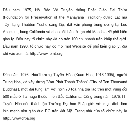
Đầu năm 1975, Hội Bảo Vệ Truyền thống Phật Giáo Đại Thừa
(Foundation for Preservation of the Mahayana Tradition) được Lạt ma
Tây Tạng Thubten Yeshe sáng lập, đặt văn phòng trung ương tại Los
Angeles , bang California và cho xuất bản tờ tạp chí Mandala để phổ biến
giáo lý. Đến nay tổ chức này đã có trên 100 chi nhánh trên khắp thế giới.
Đầu năm 1998, tổ chức này có mở một Website để phổ biến giáo lý, địa
chỉ vào xem là: http://www.fpmt.org.
Đến năm 1976, HòaThượng Tuyên Hóa (Xuan Hua, 1918-1995), người
Trung Hoa, đã xây dựng “Vạn Phật Thánh Thành” (City of Ten Thousand
Buddhas), một đại tùng lâm với hơn 70 tòa nhà tọa lạc trên một vùng đồi
500 mẫu ở Talmage thuộc miền Bắc California. Cũng trong năm 1976, HT
Tuyên Hóa còn thành lập Trường Đại học Pháp giới với mục đích làm
lớn mạnh nền giáo dục PG trên đất Mỹ. Trang nhà của tổ chức này là
http://www.drba.org