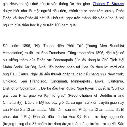
gia Newyork-hậu duệ của truyền thống Do thái giáo-
Charles T. Strauss
được biết như là một người đầu tiên, chính thức phát tâm quy y Phật
Pháp và đạo Phật đã bắt đầu kết trái ngọt trên mảnh đất vốn cũng là nơi
ngự trị của thần học Ky tô trên 100 năm qua.
Đến năm 1896, “Hội Thanh Niên Phật Tử” (Young Men Buddhist
Association) ra đời tại San Francisco. Cũng trong năm 1896, đặc biệt có
sự viếng thăm của Pháp sư Dharmapala (lúc ấy đang là Chủ Tịch Hội
Maha Bodhi Ấn Độ), Ngài đến hoằng pháp tại Hoa Kỳ theo lời mời của
ông Paul Carus. Ngài đã đến thuyết pháp tại các tiểu bang như New York,
Chicago, San Francisco, Cincinnati, Minneapolis, Lowa, California,
District of Columbia…. Đề tài đầu tiên được Ngài tuyên thuyết là “Sự hòa
giải của Phật giáo và Ky Tô giáo” (Reconciliation of Buddhism and
Christianity). Báo chí Mỹ lúc bấy giờ đã ca ngợi sự kiện truyền giáo này
của Pháp Sư Dharmapala. Một năm sau đó, Pháp sư Dharmapala đã tổ
chức đại lễ Phật Đản lần đầu tiên tại Hoa Kỳ. Ba mươi bảy ngọn nến
(tượng trưng cho 37 phẩm trợ đạo) được thắp sáng trước tượng đài Đản