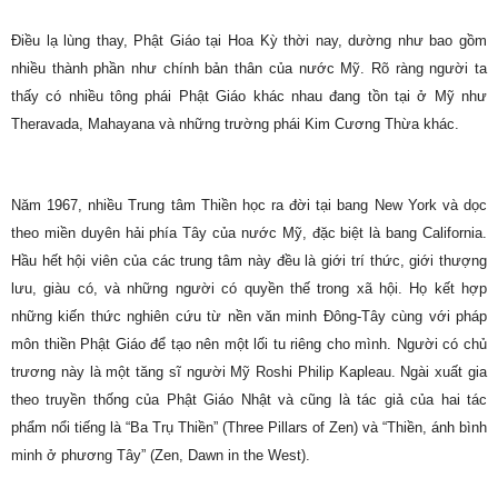
Điều lạ lùng thay, Phật Giáo tại Hoa Kỳ thời nay, dường như bao gồm
nhiều thành phần như chính bản thân của nước Mỹ. Rõ ràng người ta
thấy có nhiều tông phái Phật Giáo khác nhau đang tồn tại ở Mỹ như
Theravada, Mahayana và những trường phái Kim Cương Thừa khác.
Năm 1967, nhiều Trung tâm Thiền học ra đời tại bang New York và dọc
theo miền duyên hải phía Tây của nước Mỹ, đặc biệt là bang California.
Hầu hết hội viên của các trung tâm này đều là giới trí thức, giới thượng
lưu, giàu có, và những người có quyền thế trong xã hội. Họ kết hợp
những kiến thức nghiên cứu từ nền văn minh Đông-Tây cùng với pháp
môn thiền Phật Giáo để tạo nên một lối tu riêng cho mình. Người có chủ
trương này là một tăng sĩ người Mỹ Roshi Philip Kapleau. Ngài xuất gia
theo truyền thống của Phật Giáo Nhật và cũng là tác giả của hai tác
phẩm nổi tiếng là “Ba Trụ Thiền” (Three Pillars of Zen) và “Thiền, ánh bình
minh ở phương Tây” (Zen, Dawn in the West).