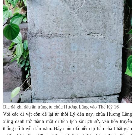
Bia đá ghi dấu ấn trùng tu chùa Hương Lãng vào Thế Kỷ 16
Với các di vật còn để lại từ thời Lý đến nay, chùa Hương Lãng
xứng danh trở thành một di tích lịch sử lịch sử, văn hóa truyền
thống cổ truyền lâu năm. Đây chính là niềm tự hào của Phật giáo