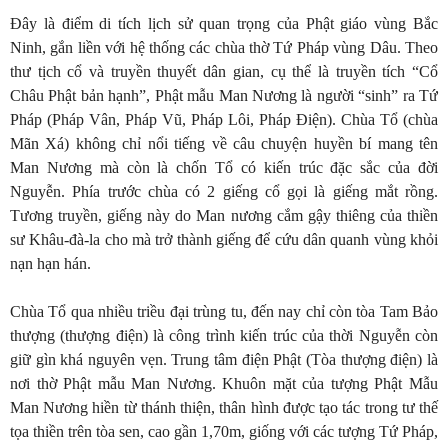
Đây là điểm di tích lịch sử quan trọng của Phật giáo vùng Bắc
Ninh, gắn liền với hệ thống các chùa thờ Tứ Pháp vùng Dâu. Theo
thư tịch cổ và truyền thuyết dân gian, cụ thể là truyền tích “Cổ
Châu Phật bản hạnh”, Phật mẫu Man Nương là người “sinh” ra Tứ
Pháp (Pháp Vân, Pháp Vũ, Pháp Lôi, Pháp Điện). Chùa Tổ (chùa
Mãn Xá) không chỉ nổi tiếng về câu chuyện huyền bí mang tên
Man Nương mà còn là chốn Tổ có kiến trúc đặc sắc của đời
Nguyễn. Phía trước chùa có 2 giếng cổ gọi là giếng mắt rồng.
Tương truyền, giếng này do Man nương cắm gậy thiêng của thiền
sư Khâu-đà-la cho mà trở thành giếng để cứu dân quanh vùng khỏi
nạn hạn hán.
Chùa Tổ qua nhiều triều đại trùng tu, đến nay chỉ còn tòa Tam Bảo
thượng (thượng điện) là công trình kiến trúc của thời Nguyễn còn
giữ gìn khá nguyên vẹn. Trung tâm điện Phật (Tòa thượng điện) là
nơi thờ Phật mẫu Man Nương. Khuôn mặt của tượng Phật Mẫu
Man Nương hiền từ thánh thiện, thân hình được tạo tác trong tư thế
tọa thiền trên tòa sen, cao gần 1,70m, giống với các tượng Tứ Pháp,