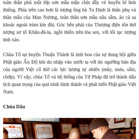
toàn thân phủ một lớp sơn mầu mận chín đầy vẻ huyền bí linh
thiêng. Phía trên cao hơn là tượng ông bà Tu Định là thân phụ và
thân mẫu của Man Nương, toàn thân sơn mầu nâu sẫm, áo cà sa
khoác ngoài trùm kín đùi. Góc bên phải của Thượng điện tôn thờ
tượng sư tổ Khâu-đà-la, ngồi thiền trên tòa sen, với lối tạc tượng
tinh xảo.
Chùa Tổ tại huyện Thuận Thành là tinh hoa của sự dung hội giữa
Phật giáo Ấn Độ khi du nhập vào nước ta với tín ngưỡng bản địa
của người Việt cổ thờ các lực lượng tự nhiên (mây, mưa, sấm,
chớp). Vì vậy, chùa Tổ và hệ thống của Tứ Pháp đã trở thành dấu
tích quan trọng của quá trình hình thành và phát triển Phật giáo Việt
Nam.
Chùa D
âu