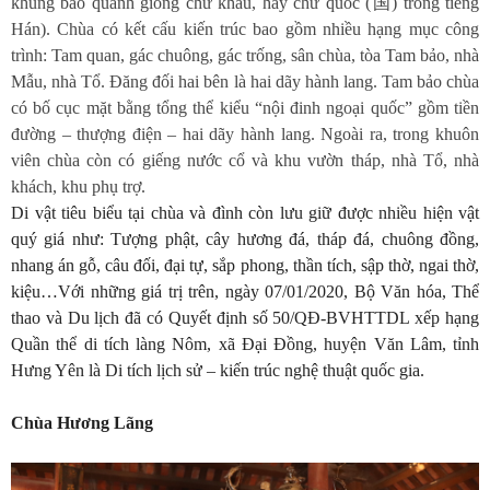
khung bao quanh giống chữ khẩu, hay chữ quốc (国) trong tiếng
Hán). Chùa có kết cấu kiến trúc bao gồm nhiều hạng mục công
trình: Tam quan, gác chuông, gác trống, sân chùa, tòa Tam bảo, nhà
Mẫu, nhà Tổ. Đăng đối hai bên là hai dãy hành lang. Tam bảo chùa
có bố cục mặt bằng tổng thể kiểu “nội đinh ngoại quốc” gồm tiền
đường – thượng điện – hai dãy hành lang. Ngoài ra, trong khuôn
viên chùa còn có giếng nước cổ và khu vườn tháp, nhà Tổ, nhà
khách, khu phụ trợ.
Di vật tiêu biểu tại chùa và đình còn lưu giữ được nhiều hiện vật
quý giá như: Tượng phật, cây hương đá, tháp đá, chuông đồng,
nhang án gỗ, câu đối, đại tự, sắp phong, thần tích, sập thờ, ngai thờ,
kiệu…Với những giá trị trên, ngày 07/01/2020, Bộ Văn hóa, Thể
thao và Du lịch đã có Quyết định số 50/QĐ-BVHTTDL xếp hạng
Quần thể di tích làng Nôm, xã Đại Đồng, huyện Văn Lâm, tỉnh
Hưng Yên là Di tích lịch sử – kiến trúc nghệ thuật quốc gia.
Chùa Hương Lãng