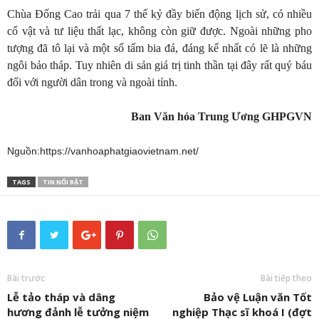
Chùa Đống Cao trải qua 7 thế kỷ đầy biến động lịch sử, có nhiều
cổ vật và tư liệu thất lạc, không còn giữ được. Ngoài những pho
tượng đã tô lại và một số tấm bia đá, đáng kể nhất có lẽ là những
ngôi bảo tháp. Tuy nhiên di sản giá trị tinh thần tại đây rất quý báu
đối với người dân trong và ngoài tỉnh.
Ban Văn hóa Trung Ương GHPGVN
Nguồn:https://vanhoaphatgiaovietnam.net/
TAGS
TIN NỔI BẬT
Bài trước
Bài tiếp theo
Lễ tảo tháp và dâng
Bảo vệ Luận văn Tốt
hương đảnh lễ tưởng niệm
nghiệp Thạc sĩ khoá I (đợt