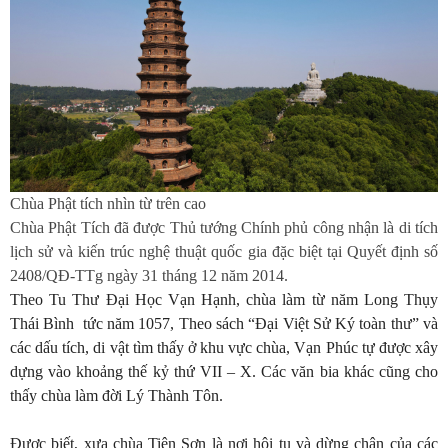
Chùa Phật tích nhìn từ trên cao
Chùa Phật Tích đã được Thủ tướng Chính phủ công nhận là di tích
lịch sử và kiến trúc nghệ thuật quốc gia đặc biệt tại Quyết định số
2408/QĐ-TTg ngày 31 tháng 12 năm 2014.
Theo Tu Thư Đại Học Vạn Hạnh, chùa làm từ năm Long Thụy
Thái Bình tức năm 1057, Theo sách “Đại Việt Sử Ký toàn thư” và
các dấu tích, di vật tìm thấy ở khu vực chùa, Vạn Phúc tự đư­ợc xây
dựng vào khoảng thế kỷ thứ VII – X. Các văn bia khác cũng cho
thấy chùa làm đời Lý Thành Tôn.
Được biết, xưa chùa Tiên Sơn là nơi hội tụ và dừng chân của các