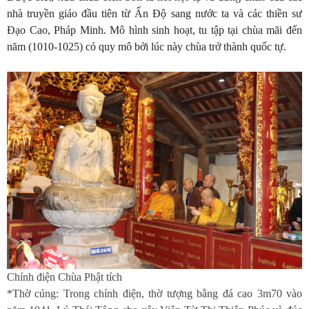
nhà truyền giáo đầu tiên từ Ấn Độ sang nước ta và các thiền sư
Đạo Cao, Pháp Minh. Mô hình sinh hoạt, tu tập tại chùa mãi đến
năm (1010-1025) có quy mô bởi lúc này chùa trở thành quốc tự.
Chính điện Chùa Phật tích
*Thờ cúng: Trong chính điện, thờ tượng bằng đá cao 3m70 vào