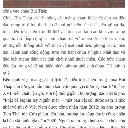
cổng vào chùa Bút Tháp
Chùa Bút Tháp có hệ thống các mảng chạm khắc rất đẹp và độc
đáo trang trí được thể hiện ở mọi nơi trên các chất liệu gỗ và đá,
trên kiến trúc, trên các đồ thờ và trên các lan can khu vực xung
quanh. Có tổng cộng 51 bức chạm đá với nhiều đề tài khác nhau,
nhưng đều thống nhất với nhau về mặt chất liệu, phong cách, niên
đại. Hình ảnh sống động, tươi vui hàm chứa ý nghĩa Phật đạo và
đặc biệt mang đậm nét tính chất nghệ thuật thiền. Các bức chạm
đều tập trung về đề tài thiên nhiên phong phú sinh động: Tứ linh tứ
quý.
Bên cạnh việc mang giá trị lịch sử, kiến trúc, hiện trong chùa Bút
Tháp còn lưu giữ bốn nhóm bảo vật quốc gia được tạo tác từ thế kỷ
XVII trên chất liệu gỗ. Với hệ thống gần 100 tượng, đặc biệt là pho
“Phật bà Nghìn tay Nghìn mắt” – một báu vật cổ, được xem là độc
nhất vô nhị ở Việt Nam được công nhận năm 2012; ba pho tượng
Tam Thế, tòa Cửu phẩm liên hoa, hương án cùng được công nhận
là bảo vật quốc gia năm 2020. Ngoài ra, trong khuôn viên chùa còn
có hệ thống tháp, gồm tháp Tôn Đức, tháp Tâm Hoa, tháp Ni