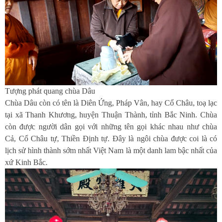
Tượng phát quang chùa Dâu
Chùa Dâu còn có tên là Diên Ứng, Pháp Vân, hay Cổ Châu, toạ lạc
tại xã Thanh Khương, huyện Thuận Thành, tỉnh Bắc Ninh. Chùa
còn được người dân gọi với những tên gọi khác nhau như chùa
Cả, Cổ Châu tự, Thiền Định tự. Đây là ngôi chùa được coi là có
lịch sử hình thành sớm nhất Việt Nam là một danh lam bậc nhất của
xứ Kinh Bắc.