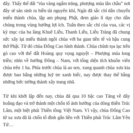
đây. Thấy thế đất “rùa vàng ngắm trăng, phượng múa lân chầu” nơi
đây sẽ sản sinh ra hiền tài nguyên khí, Ngài đã sắc chỉ dân chuyển
miếu thành chùa, lập am phụng Phật, đem giáo lí dạy cho dần
chúng trong vùng hưởng lợi ích. Tuân theo sắc chỉ của vua, các vị
kỳ mục của ba làng Khuê Liễu, Thanh Liễu, Liễu Tràng đã chung
sức xây lại miếu thành ngôi chùa với ba gian tiền tế và hậu cung
thờ Phật. Từ đó chùa Đống Cao hình thành. Chùa chính tọa lạc trên
gò cao với thế đất Hoàng quy vọng nguyệt – Phượng múa long
triều; nhìn về hướng Đông – Nam, với tổng diện tích khuôn viên
chùa trên 1 ha. Phía trước chùa là ao sen, xung quanh chùa xưa kia
được bao bằng những luỹ tre xanh biếc, nay được thay thế bằng
những bức tường thành xây trang nhã.
Từ khi khởi lập đến nay, chùa đã qua 10 bậc cao Tăng về đây
hoằng đạo và trở thành một chốn tổ ảnh hưởng của dòng thiền Trúc
Lâm, một biệt phái Thiền tông Việt Nam. Vì vậy, chùa Đống Cao
từ xa xưa đã là chốn tổ đình gắn liền với Thiền phái Trúc Lâm Yên
Tử…