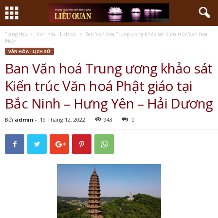
Trang chủ
Văn hóa - Lịch sử
Ban Văn hoá Trung ương khảo sát Kiến trúc Văn hoá
Phật...
VĂN HÓA - LỊCH SỬ
Ban Văn hoá Trung ương khảo sát
Kiến trúc Văn hoá Phật giáo tại
Bắc Ninh – Hưng Yên – Hải Dương
Bởi
admin
-
19 Tháng 12, 2022
943
0