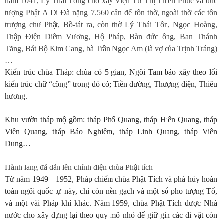
năm 1041, Lý Thái Tông cho xây Viện Từ Thị Thiên Phúc và đúc
tượng Phật A Di Đà nặng 7.560 cân để tôn thờ, ngoài thờ các tôn
trượng chư Phật, Bồ-tát ra, còn thờ Lý Thái Tôn, Ngọc Hoàng,
Thập Điện Diêm Vương, Hộ Pháp, Bàn đức ông, Ban Thánh
Tăng, Bát Bộ Kim Cang, bà Trần Ngọc Am (là vợ của Trịnh Tráng)
…
Kiến trúc chùa Tháp: chùa có 5 gian, Ngôi Tam bảo xây theo lối
kiến trúc chữ “công” trong đó có; Tiền đường, Thượng điện, Thiêu
hương.
Khu vườn tháp mộ gồm: tháp Phổ Quang, tháp Hiển Quang, tháp
Viên Quang, tháp Báo Nghiêm, tháp Linh Quang, tháp Viên
Dung…
Hành lang đá dẫn lên chính điện chùa Phật tích
Từ năm 1949 – 1952, Pháp chiếm chùa Phật Tích và phá hủy hoàn
toàn ngôi quốc tự này, chỉ còn nền gạch và một số pho tượng Tổ,
và một vài Pháp khí khác. Năm 1959, chùa Phật Tích được Nhà
nước cho xây dựng lại theo quy mô nhỏ để giữ gìn các di vật còn