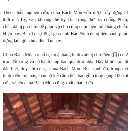
Theo nhiều nghiên cứu, chùa Bách Môn vốn được xây dựng từ
thời nhà Lý, vào khoảng thế kỷ 16. Trong thời kỳ chống Pháp,
chùa đã bị phá hủy để phục vụ cho công cuộc tiêu thổ kháng chiến.
Hiện nay, Ban Trị sự Phật giáo tỉnh Bắc Ninh đang tiến hành phục
dựng lại ngôi chùa độc đáo này.
Chùa Bách Môn có bố cục mặt bằng hình vuông chữ điền (田) có 2
trục đối xứng và có hành lang bao quanh 4 phía. Đây là bố cục rất
đặc biệt, duy chỉ có tại chùa Bách Môn. Bên cạnh đó, trong mô
hình kiến trúc này, toàn bộ kết cấu chùa bao gồm tổng cộng 100 cái
cửa, và tên chùa Bách Môn cũng xuất phát từ đó.