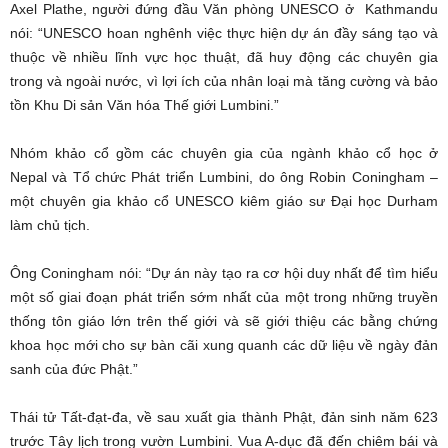
Axel Plathe, người đứng đầu Văn phòng UNESCO ở Kathmandu
nói: “UNESCO hoan nghênh việc thực hiện dự án đầy sáng tạo và
thuộc về nhiều lĩnh vực học thuật, đã huy động các chuyên gia
trong và ngoài nước, vì lợi ích của nhân loại mà tăng cường và bảo
tồn Khu Di sản Văn hóa Thế giới Lumbini.”
Nhóm khảo cổ gồm các chuyên gia của ngành khảo cổ học ở
Nepal và Tổ chức Phát triển Lumbini, do ông Robin Coningham –
một chuyên gia khảo cổ UNESCO kiêm giáo sư Đại học Durham
làm chủ tịch.
Ông Coningham nói: “Dự án này tạo ra cơ hội duy nhất để tìm hiểu
một số giai đoạn phát triển sớm nhất của một trong những truyền
thống tôn giáo lớn trên thế giới và sẽ giới thiệu các bằng chứng
khoa học mới cho sự bàn cãi xung quanh các dữ liệu về ngày đản
sanh của đức Phật.”
Thái tử Tất-đạt-đa, về sau xuất gia thành Phật, đản sinh năm 623
trước Tây lịch trong vườn Lumbini. Vua A-dục đã đến chiêm bái và