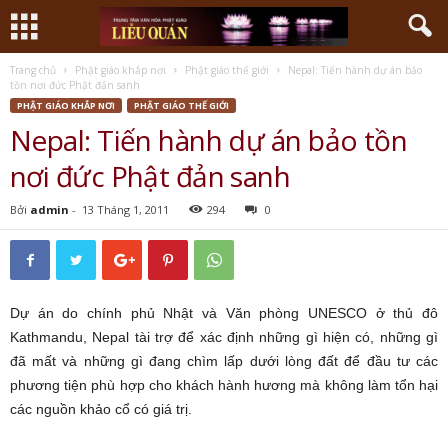
Trang chủ
Phật giáo khắp nơi
Phật giáo thế giới
Nepal: Tiến hành dự án bảo
tồn nơi đức Phật đản sanh
PHẬT GIÁO KHẮP NƠI
PHẬT GIÁO THẾ GIỚI
Nepal: Tiến hành dự án bảo tồn
nơi đức Phật đản sanh
Bởi
admin
-
13 Tháng 1, 2011
294
0
Dự án do chính phủ Nhật và Văn phòng UNESCO ở thủ đô
Kathmandu, Nepal tài trợ để xác định những gì hiện có, những gì
đã mất và những gì đang chìm lấp dưới lòng đất để đầu tư các
phương tiện phù hợp cho khách hành hương mà không làm tổn hại
các nguồn khảo cổ có giá trị.