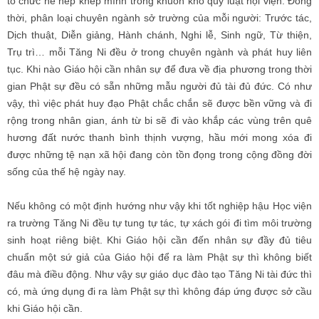
tổ chức nề nếp khép mình trong khuôn khổ quy luật nội viện. Đồng
thời, phân loại chuyên ngành sở trường của mỗi người: Trước tác,
Dịch thuật, Diễn giảng, Hành chánh, Nghi lễ, Sinh ngữ, Từ thiện,
Trụ trì… mỗi Tăng Ni đều ở trong chuyên ngành và phát huy liên
tục. Khi nào Giáo hội cần nhân sự để đưa về địa phương trong thời
gian Phật sự đều có sẵn những mẫu người đủ tài đủ đức. Có như
vậy, thì việc phát huy đạo Phật chắc chắn sẽ được bền vững và đi
rộng trong nhân gian, ánh từ bi sẽ đi vào khắp các vùng trên quê
hương đất nước thanh bình thịnh vượng, hầu mới mong xóa đi
được những tệ nạn xã hội đang còn tồn đọng trong cộng đồng đời
sống của thế hệ ngày nay.
Nếu không có một định hướng như vậy khi tốt nghiệp hậu Học viện
ra trường Tăng Ni đều tự tung tự tác, tự xách gói đi tìm môi trường
sinh hoạt riêng biệt. Khi Giáo hội cần đến nhân sự đầy đủ tiêu
chuẩn một sứ giả của Giáo hội để ra làm Phật sự thì không biết
đâu mà điều động. Như vậy sự giáo dục đào tạo Tăng Ni tài đức thì
có, mà ứng dụng đi ra làm Phật sự thì không đáp ứng được sở cầu
khi Giáo hội cần.