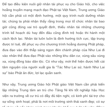
Để tạo điều kiện nuôi giữ nhân tài phục vụ cho Giáo hội, cho việc
hoằng truyền mạng mạch đạo Phật tại Việt Nam, Trung ương Giáo
hội cần phải có một định hướng, một quy trình nuôi dưỡng nhân
tài; chúng ta phải nhận thấy rằng trong mọi tổ chức nhân tài bao
giờ cũng đóng vai trò quyết định, thiếu nhân tài những chương
trình kế hoạch dù hay đến đâu cũng đình trệ hoặc thi hành một
cách lệch lạc. Nhân tài luôn luôn là định hướng tích cực, tập trung
được trí tuệ, để phục vụ cho chương trình hoằng dương Phật pháp,
đưa đạo vào đời thắp sáng ngọn đèn chánh pháp của Như Lai đi
vào nhân thế đưa đạo Phật vào những khu dân cư, vùng sâu vùng
xa, vùng đồng bào dân tộc. Có như vậy, mới thể hiện được hết cái
tâm nguyện của người xuất gia là “Tác Như Lai sứ, hành Như Lai
sự” báo Phật ân đức, lợi lạc quần sanh.
Như vậy, Trung ương Giáo hội Phật giáo Việt Nam cần phải kiến
lập những Trung tâm an trú cho Tăng Ni khi tốt nghiệp hậu Học
viện ra trường về cư trú có đầy đủ tiện nghi, có kinh phí tài trợ cho
sự sống sinh hoạt; phải là nơi môi trường sinh thái xanh đẹp; có sự