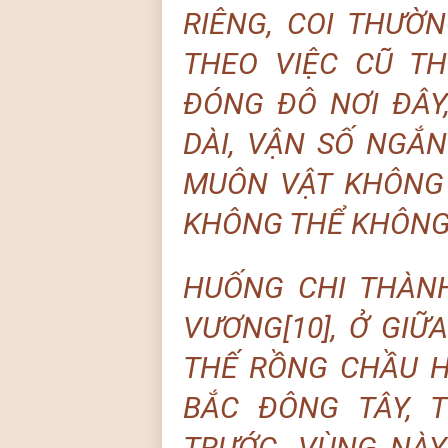
RIÊNG, COI THƯỜ
THEO VIỆC CŨ T
ĐÓNG ĐÔ NƠI ĐÂY
DÀI, VẬN SỐ NGẮN
MUÔN VẬT KHÔNG 
KHÔNG THỂ KHÔNG 
HUỐNG CHI THÀNH
VƯƠNG[10], Ở GIỮ
THẾ RỒNG CHẦU H
BẮC ĐÔNG TÂY, 
TRƯỚC. VÙNG NÀ