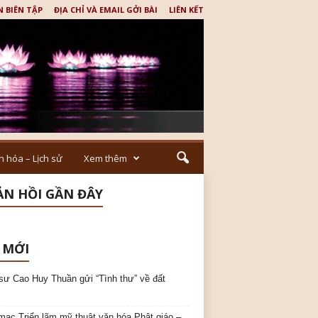
N BIÊN TẬP
ĐỊA CHỈ VÀ EMAIL GỞI BÀI
LIÊN KẾT
n hóa – Lịch sử
Xem thêm
N HỒI GẦN ĐÂY
 MỚI
sư Cao Huy Thuần gửi “Tình thư” về đất
mạc Triển lãm mỹ thuật văn hóa Phật giáo –