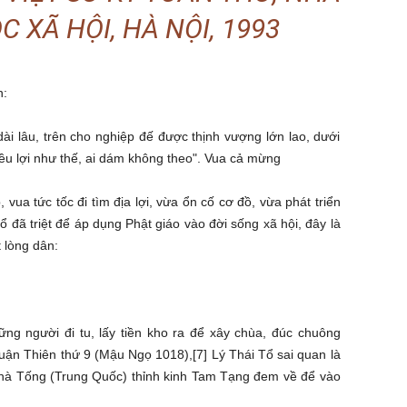
 XÃ HỘI, HÀ NỘI, 1993
n:
 dài lâu, trên cho nghiệp đế được thịnh vượng lớn lao, dưới
ều lợi như thế, ai dám không theo". Vua cả mừng
, vua tức tốc đi tìm địa lợi, vừa ổn cố cơ đồ, vừa phát triển
Tổ đã triệt để áp dụng Phật giáo vào đời sống xã hội, đây là
t lòng dân:
ững người đi tu, lấy tiền kho ra để xây chùa, đúc chuông
ận Thiên thứ 9 (Mậu Ngọ 1018),[7] Lý Thái Tổ sai quan là
à Tống (Trung Quốc) thỉnh kinh Tam Tạng đem về để vào
: