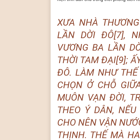
XƯA NHÀ THƯƠNG
LẦN DỜI ĐÔ[7],
VƯƠNG BA LẦN DỜI
THỜI TAM ĐẠI[9]; Ấ
ĐÔ. LÀM NHƯ THẾ
CHỌN Ở CHỖ GIỮ
MUÔN VẠN ĐỜI, TR
THEO Ý DÂN, NẾU 
CHO NÊN VẬN NƯỚC
THỊNH. THẾ MÀ HAI