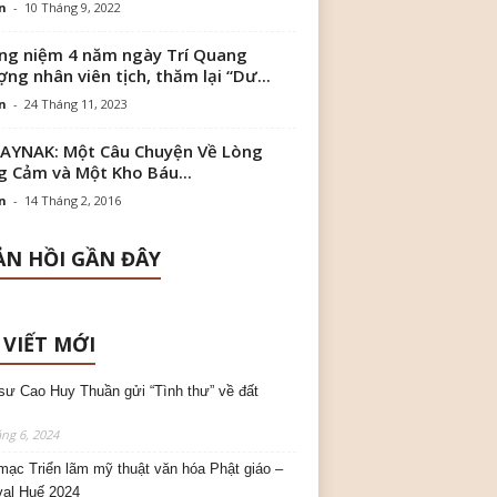
n
-
10 Tháng 9, 2022
g niệm 4 năm ngày Trí Quang
ng nhân viên tịch, thăm lại “Dư...
n
-
24 Tháng 11, 2023
AYNAK: Một Câu Chuyện Về Lòng
 Cảm và Một Kho Báu...
n
-
14 Tháng 2, 2016
N HỒI GẦN ĐÂY
 VIẾT MỚI
sư Cao Huy Thuần gửi “Tình thư” về đất
ng 6, 2024
mạc Triển lãm mỹ thuật văn hóa Phật giáo –
val Huế 2024