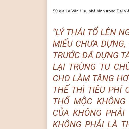
Sử gia Lê Văn Hưu phê bình trong Đại Việ
“
LÝ THÁI TỔ LÊN N
MIẾU CHƯA DỰNG,
TRƯỚC ĐÃ DỰNG TÁ
LẠI TRÙNG TU CH
CHO LÀM TĂNG HƠN
THẾ THÌ TIÊU PHÍ 
THỔ MỘC KHÔNG 
CỦA KHÔNG PHẢI 
KHÔNG PHẢI LÀ T