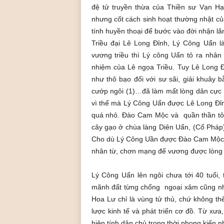
đệ tử truyền thừa của Thiền sư Vạn Hạ
nhưng cốt cách sinh hoạt thường nhật c
tính huyền thoại để bước vào đời nhận lãn
Triều đại Lê Long Đỉnh, Lý Công Uẩn l
vương triều thì Lý công Uẩn tỏ ra nhân 
nhiệm của Lê ngọa Triều. Tuy Lê Long Đ
như thô bạo đối với sư sãi, giải khuây 
cướp ngôi (1)…đã làm mất lòng dân cực 
vì thế mà Lý Công Uẩn được Lê Long Đỉnh
quá nhỏ. Đào Cam Mộc và quần thần tôn
cây gạo ở chùa làng Diên Uẩn, (Cổ Pháp
Cho dù Lý Công Uần được Đào Cam Mộc v
nhân từ, chơn mạng đế vương được lòng t
Lý Công Uẩn lên ngôi chưa tới 40 tuổi,
mãnh đất từng chống ngoại xâm cũng như
Hoa Lư chỉ là vùng tử thủ, chứ không th
lược kinh tế và phát triển cơ đồ. Từ xưa,
hiện tính dân chủ trong thời phong kiến n