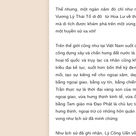
ó
a
Thế nhưng, một ngàn năm đó chỉ như m
P
Vương Lý Thái Tổ di đô từ Hoa Lư về th
h
mà di tích được khám phá trên một vùng 
ậ
một huyền sử xa vời!
t
g
i
Trên thế giới cũng như tại Việt Nam suốt
á
công dựng xây và chấn hưng đất nước là
o
hoại tổ quốc và trụy lạc cá nhân cũng
L
triều đại kế tục, suốt hơn bốn thế kỷ đ
i
mối, tạo sự kiêng nể cho ngoại xâm, dẹ
ễ
bằng ngoại giao, bằng uy tín, bằng chiế
u
Trần thực sự là thời đại vàng son của m
Q
u
ngoại giao, vừa hưng thịnh kinh tế, vừa 
á
bằng Tam giáo mà Đạo Phật là chủ lực t
n
hưng thịnh, ngoại trừ có những hôn quân 
vong như lịch sử đã minh chứng.
Như lịch sử đã ghi nhận, Lý Công Uẩn vố