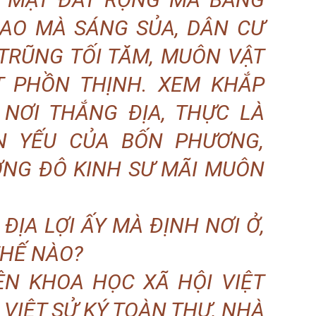
CAO MÀ SÁNG SỦA, DÂN CƯ
TRŨNG TỐI TĂM, MUÔN VẬT
T PHỒN THỊNH. XEM KHẮP
 NƠI THẮNG ĐỊA, THỰC LÀ
N YẾU CỦA BỐN PHƯƠNG,
ỢNG ĐÔ KINH SƯ MÃI MUÔN
ỊA LỢI ẤY MÀ ĐỊNH NƠI Ở,
THẾ NÀO?
ỆN KHOA HỌC XÃ HỘI VIỆT
 VIỆT SỬ KÝ TOÀN THƯ, NHÀ