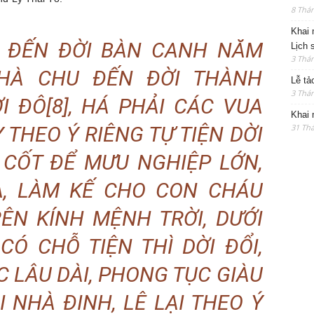
8 Thán
Khai 
 ĐẾN ĐỜI BÀN CANH NĂM
Lịch 
3 Thán
 NHÀ CHU ĐẾN ĐỜI THÀNH
Lễ tả
3 Thán
 ĐÔ[8], HÁ PHẢI CÁC VUA
Khai 
Y THEO Ý RIÊNG TỰ TIỆN DỜI
31 Thá
 CỐT ĐỂ MƯU NGHIỆP LỚN,
A, LÀM KẾ CHO CON CHÁU
ÊN KÍNH MỆNH TRỜI, DƯỚI
CÓ CHỖ TIỆN THÌ DỜI ĐỔI,
 LÂU DÀI, PHONG TỤC GIÀU
 NHÀ ĐINH, LÊ LẠI THEO Ý