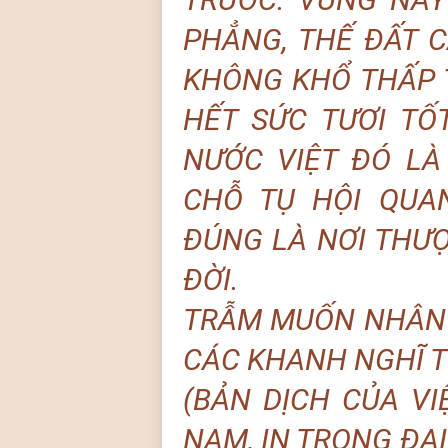
PHẲNG, THẾ ĐẤT 
KHÔNG KHỔ THẤP 
HẾT SỨC TƯƠI TỐ
NƯỚC VIỆT ĐÓ LÀ
CHỖ TỤ HỘI QUA
ĐÚNG LÀ NƠI THƯ
ĐỜI.
TRẪM MUỐN NHÂN Đ
CÁC KHANH NGHĨ 
(BẢN DỊCH CỦA VI
NAM, IN TRONG ĐẠI