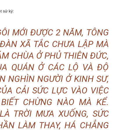
t sử ký:
GÔI MỚI ĐƯỢC 2 NĂM, TÔNG
 ĐÀN XÃ TẮC CHƯA LẬP MÀ
M CHÙA Ở PHỦ THIÊN ĐỨC,
ÙA QUÁN Ở CÁC LỘ VÀ ĐỘ
 NGHÌN NGƯỜI Ở KINH SƯ,
CỦA CẢI SỨC LỰC VÀO VIỆC
BIẾT CHỪNG NÀO MÀ KỂ.
LÀ TRỜI MƯA XUỐNG, SỨC
HẦN LÀM THAY, HÁ CHẲNG