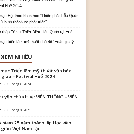
val Huế 2024
mạc Hội thảo khoa học “Thiền phái Liễu Quán:
sử hình thành và phát triển”
o tháp Tổ sư Thiệt Diệu Liễu Quán tại Huế
mạc triển lãm mỹ thuật chủ đề “Hoàn gia lý”
 XEM NHIỀU
 mạc Triển lãm mỹ thuật văn hóa
 giáo – Festival Huế 2024
n
-
8 Tháng 6, 2024
huyện chùa Huế: VIÊN THÔNG – VIÊN
C
n
-
2 Tháng 8, 2021
ỷ niệm 25 năm thành lập Học viện
 giáo Việt Nam tại...