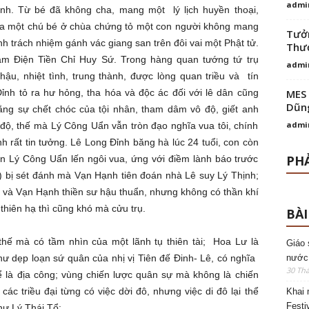
admi
nh. Từ bé đã không cha, mang một lý lịch huyền thoại,
ủa một chú bé ở chùa chứng tỏ một con người không mang
Tưởn
h trách nhiệm gánh vác giang san trên đôi vai một Phật tử.
Thượ
àm Điện Tiền Chỉ Huy Sứ. Trong hàng quan tướng tứ trụ
admi
hậu, nhiệt tình, trung thành, được lòng quan triều và tín
ỉnh tỏ ra hư hỏng, tha hóa và độc ác đối với lê dân cũng
MES 
Dũng
bằng sự chết chóc của tội nhân, tham dâm vô độ, giết anh
admi
độ, thế mà Lý Công Uẩn vẫn tròn đạo nghĩa vua tôi, chính
 rất tin tưởng. Lê Long Đỉnh băng hà lúc 24 tuổi, con còn
PHẢ
 Lý Công Uẩn lến ngôi vua, ứng với điềm lành báo trước
) bị sét đánh mà Vạn Hạnh tiên đoán nhà Lê suy Lý Thịnh;
à Vạn Hạnh thiền sư hậu thuẩn, nhưng không có thần khí
hiên hạ thì cũng khó mà cửu trụ.
BÀI
 thế mà có tầm nhìn của một lãnh tụ thiên tài; Hoa Lư là
Giáo 
 dẹp loạn sứ quân của nhị vị Tiên đế Đinh- Lê, có nghĩa
nước
30 Thá
ể là địa công; vùng chiến lược quân sự mà không là chiến
 các triều đại từng có việc dời đô, nhưng việc di đô lại thể
Khai 
Festi
hư Lý Thái Tổ: