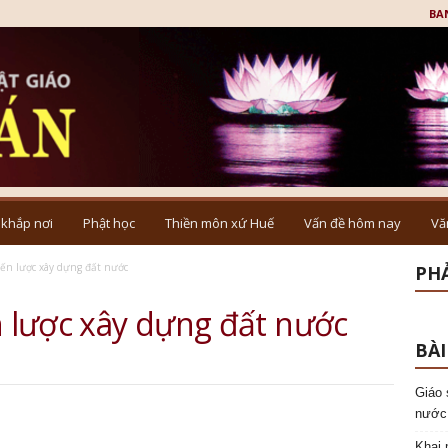
BA
 khắp nơi
Phật học
Thiền môn xứ Huế
Vấn đề hôm nay
Vă
hiến lược xây dựng đất nước
PHẢ
n lược xây dựng đất nước
BÀI
Giáo 
nước
Khai 