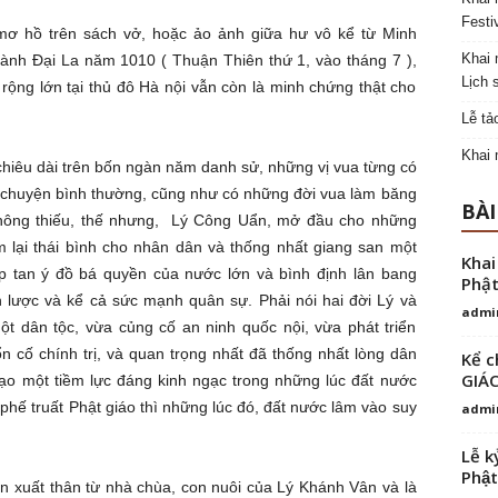
Festi
ơ hồ trên sách vở, hoặc ảo ảnh giữa hư vô kể từ Minh
Khai 
ành Đại La năm 1010 ( Thuận Thiên thứ 1, vào tháng 7 ),
Lịch 
rộng lớn tại thủ đô Hà nội vẫn còn là minh chứng thật cho
Lễ tả
Khai 
 chiêu dài trên bốn ngàn năm danh sử, những vị vua từng có
 chuyện bình thường, cũng như có những đời vua làm băng
BÀI
 không thiếu, thế nhưng, Lý Công Uẩn, mở đầu cho những
em lại thái bình cho nhân dân và thống nhất giang san một
Khai
p tan ý đồ bá quyền của nước lớn và bình định lân bang
Phật
n lược và kể cả sức mạnh quân sự. Phải nói hai đời Lý và
admi
ột dân tộc, vừa củng cố an ninh quốc nội, vừa phát triển
ổn cố chính trị, và quan trọng nhất đã thống nhất lòng dân
Kể c
GIÁ
ạo một tiềm lực đáng kinh ngạc trong những lúc đất nước
phế truất Phật giáo thì những lúc đó, đất nước lâm vào suy
admi
Lễ k
Phật
n xuất thân từ nhà chùa, con nuôi của Lý Khánh Vân và là