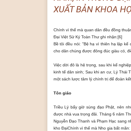
XUẤT BẢN KHOA HỌC
Chính vì thế mà quan dân đều đồng thuậ
Đại Việt Sử Ký Toàn Thư ghi nhận:[6]
Bề tôi đều nói: "Bệ hạ vì thiên hạ lập kế
cho dân chúng được đông đúc giàu có, đi
Việc dời đô là hệ trọng, sau khi kế nghiệp
kinh tế dân sinh; Sau khi an cư, Lý Thái 
một sách lược tâm lý chính trị để đoàn kế
Tôn giáo
Triều Lý bấy giờ sùng đạo Phật, nên nh
được nhà vua trọng đãi. Tháng 6 năm Thu
Nguyễn Đạo Thanh và Phạm Hạc sang nh
kho ĐạiChính vì thế mà Nho gia bất mãn