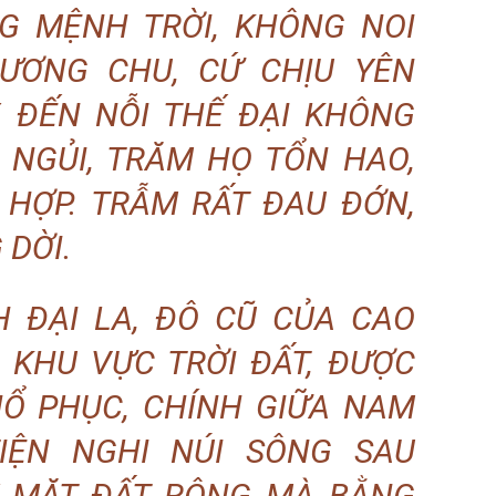
NG MỆNH TRỜI, KHÔNG NOI
HƯƠNG CHU, CỨ CHỊU YÊN
, ĐẾN NỖI THẾ ĐẠI KHÔNG
 NGỦI, TRĂM HỌ TỔN HAO,
HỢP. TRẪM RẤT ĐAU ĐỚN,
DỜI.
 ĐẠI LA, ĐÔ CŨ CỦA CAO
A KHU VỰC TRỜI ĐẤT, ĐƯỢC
Ổ PHỤC, CHÍNH GIỮA NAM
TIỆN NGHI NÚI SÔNG SAU
Y MẶT ĐẤT RỘNG MÀ BẰNG