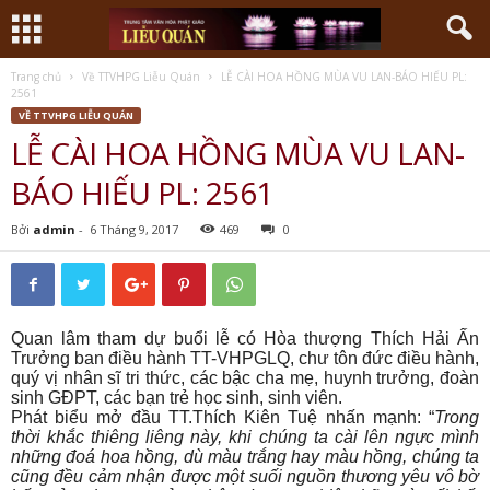
Trang chủ
Về TTVHPG Liễu Quán
LỄ CÀI HOA HỒNG MÙA VU LAN-BÁO HIẾU PL:
2561
VỀ TTVHPG LIỄU QUÁN
LỄ CÀI HOA HỒNG MÙA VU LAN-
BÁO HIẾU PL: 2561
Bởi
admin
-
6 Tháng 9, 2017
469
0
Quan lâm tham dự buổi lễ có Hòa thượng Thích Hải Ấn
Trưởng ban điều hành TT-VHPGLQ, chư tôn đức điều hành,
quý vị nhân sĩ tri thức, các bậc cha mẹ, huynh trưởng, đoàn
sinh GĐPT, các bạn trẻ học sinh, sinh viên.
Phát biểu mở đầu TT.Thích Kiên Tuệ nhấn mạnh: “
Trong
thời khắc thiêng liêng này, khi chúng ta cài lên ngực mình
những đoá hoa hồng, dù màu trắng hay màu hồng, chúng ta
cũng đều cảm nhận được một suối nguồn thương yêu vô bờ