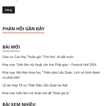
PHẢN HỒI GẦN ĐÂY
BÀI MỚI
Giáo sư Cao Huy Thuần gửi “Tình thư” về đất nước
Khai mạc Triển lãm mỹ thuật văn hóa Phật giáo – Festival Huế 2024
Khai mạc Hội thảo khoa học “Thiền phái Liễu Quán: Lịch sử hình thành
và phát triển”
Lễ tảo tháp Tổ sư Thiệt Diệu Liễu Quán tại Huế
Khai mạc triển lãm mỹ thuật chủ đề “Hoàn gia lý”
BÀI XEM NHIỀU