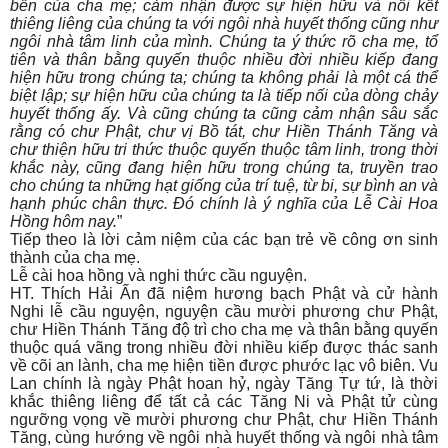
bến của cha mẹ; cảm nhận được sự hiện hữu và nối kết
thiêng liêng của chúng ta với ngôi nhà huyết thống cũng như
ngôi nhà tâm linh của mình. Chúng ta ý thức rõ cha mẹ, tổ
tiên và thân bằng quyến thuộc nhiều đời nhiều kiếp đang
hiện hữu trong chúng ta; chúng ta không phải là một cá thể
biệt lập; sự hiện hữu của chúng ta là tiếp nối của dòng chảy
huyết thống ấy. Và cũng chúng ta cũng cảm nhận sâu sắc
rằng có chư Phật, chư vị Bồ tát, chư Hiền Thánh Tăng và
chư thiện hữu tri thức thuộc quyến thuộc tâm linh, trong thời
khắc này, cũng đang hiện hữu trong chúng ta, truyền trao
cho chúng ta những hạt giống của trí tuệ, từ bi, sự bình an và
hạnh phúc chân thực. Đó chính là ý nghĩa của Lễ Cài Hoa
Hồng hôm nay.
”
Tiếp theo là lời cảm niệm của các bạn trẻ về công ơn sinh
thành của cha mẹ.
Lễ cài hoa hồng và nghi thức cầu nguyện.
HT. Thích Hải Ấn đã niệm hương bạch Phật và cử hành
Nghi lễ cầu nguyện, nguyện cầu mười phương chư Phật,
chư Hiền Thánh Tăng độ trì cho cha mẹ và thân bằng quyến
thuộc quá vãng trong nhiều đời nhiều kiếp được thác sanh
về cõi an lành, cha mẹ hiện tiền được phước lạc vô biên. Vu
Lan chính là ngày Phật hoan hỷ, ngày Tăng Tự tứ, là thời
khắc thiêng liêng để tất cả các Tăng Ni và Phật tử cùng
ngưỡng vọng về mười phương chư Phật, chư Hiền Thánh
Tăng, cùng hướng về ngôi nhà huyết thống và ngôi nhà tâm