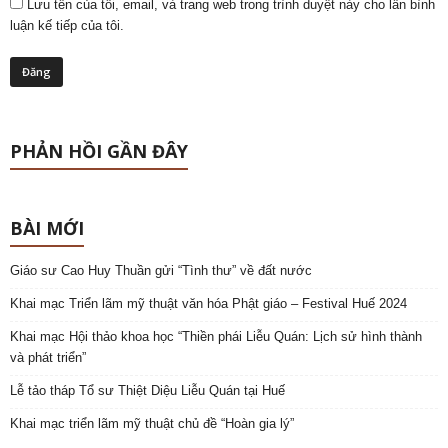
Lưu tên của tôi, email, và trang web trong trình duyệt này cho lần bình
luận kế tiếp của tôi.
PHẢN HỒI GẦN ĐÂY
BÀI MỚI
Giáo sư Cao Huy Thuần gửi “Tình thư” về đất nước
Khai mạc Triển lãm mỹ thuật văn hóa Phật giáo – Festival Huế 2024
Khai mạc Hội thảo khoa học “Thiền phái Liễu Quán: Lịch sử hình thành
và phát triển”
Lễ tảo tháp Tổ sư Thiệt Diệu Liễu Quán tại Huế
Khai mạc triển lãm mỹ thuật chủ đề “Hoàn gia lý”