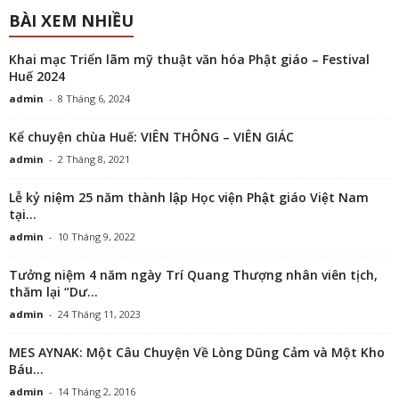
BÀI XEM NHIỀU
Khai mạc Triển lãm mỹ thuật văn hóa Phật giáo – Festival
Huế 2024
admin
-
8 Tháng 6, 2024
Kể chuyện chùa Huế: VIÊN THÔNG – VIÊN GIÁC
admin
-
2 Tháng 8, 2021
Lễ kỷ niệm 25 năm thành lập Học viện Phật giáo Việt Nam
tại...
admin
-
10 Tháng 9, 2022
Tưởng niệm 4 năm ngày Trí Quang Thượng nhân viên tịch,
thăm lại “Dư...
admin
-
24 Tháng 11, 2023
MES AYNAK: Một Câu Chuyện Về Lòng Dũng Cảm và Một Kho
Báu...
admin
-
14 Tháng 2, 2016