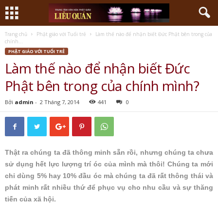
Trang chủ
Phật giáo với Tuổi trẻ
Làm thế nào để nhận biết Đức Phật bên trong của
chính...
PHẬT GIÁO VỚI TUỔI TRẺ
Làm thế nào để nhận biết Đức
Phật bên trong của chính mình?
Bởi
admin
-
2 Tháng 7, 2014
441
0
Thật ra chúng ta đã thông minh sẵn rồi, nhưng chúng ta chưa
sử dụng hết lực lượng trí óc của mình mà thôi! Chúng ta mới
chỉ dùng 5% hay 10% đầu óc mà chúng ta đã rất thông thái và
phát minh rất nhiều thứ để phục vụ cho nhu cầu và sự thăng
tiến của xã hội.