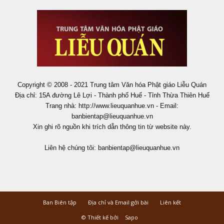
Copyright © 2008 - 2021 Trung tâm Văn hóa Phật giáo Liễu Quán
Địa chỉ: 15A đường Lê Lợi - Thành phố Huế - Tỉnh Thừa Thiên Huế
Trang nhà: http://www.lieuquanhue.vn - Email:
banbientap@lieuquanhue.vn
Xin ghi rõ nguồn khi trích dẫn thông tin từ website này.
Liên hệ chúng tôi:
banbientap@lieuquanhue.vn
Ban Biên tập
Địa chỉ và Email gởi bài
Liên kết
© Thiết kế bởi
Sapo