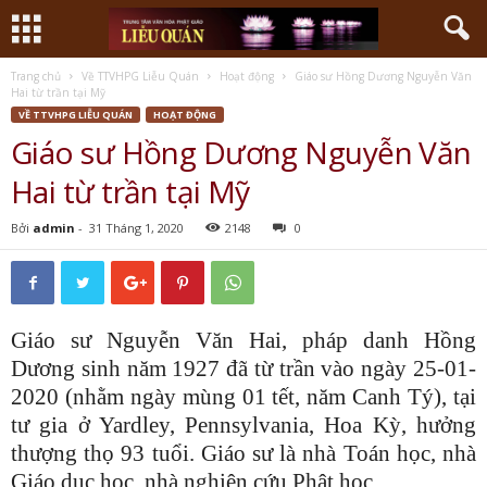
Trang chủ
Về TTVHPG Liễu Quán
Hoạt động
Giáo sư Hồng Dương Nguyễn Văn
Hai từ trần tại Mỹ
VỀ TTVHPG LIỄU QUÁN
HOẠT ĐỘNG
Giáo sư Hồng Dương Nguyễn Văn
Hai từ trần tại Mỹ
Bởi
admin
-
31 Tháng 1, 2020
2148
0
Giáo sư Nguyễn Văn Hai, pháp danh Hồng
Dương sinh năm 1927 đã từ trần vào ngày 25-01-
2020 (nhằm ngày mùng 01 tết, năm Canh Tý), tại
tư gia ở Yardley, Pennsylvania, Hoa Kỳ, hưởng
thượng thọ 93 tuổi. Giáo sư là nhà Toán học, nhà
Giáo dục học, nhà nghiên cứu Phật học.