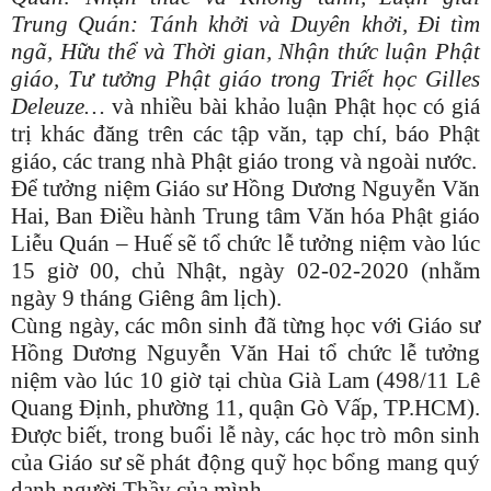
Trung Quán: Tánh khởi và Duyên khởi, Đi tìm
ngã, Hữu thể và Thời gian, Nhận thức luận Phật
giáo, Tư tưởng Phật giáo trong Triết học Gilles
Deleuze…
và nhiều bài khảo luận Phật học có giá
trị khác đăng trên các tập văn, tạp chí, báo Phật
giáo, các trang nhà Phật giáo trong và ngoài nước.
Để tưởng niệm Giáo sư Hồng Dương Nguyễn Văn
Hai, Ban Điều hành Trung tâm Văn hóa Phật giáo
Liễu Quán – Huế sẽ tổ chức lễ tưởng niệm vào lúc
15 giờ 00, chủ Nhật, ngày 02-02-2020 (nhằm
ngày 9 tháng Giêng âm lịch).
Cùng ngày, các môn sinh đã từng học với Giáo sư
Hồng Dương Nguyễn Văn Hai tổ chức lễ tưởng
niệm vào lúc 10 giờ tại chùa Già Lam (498/11 Lê
Quang Định, phường 11, quận Gò Vấp, TP.HCM).
Được biết, trong buổi lễ này, các học trò môn sinh
của Giáo sư sẽ phát động quỹ học bổng mang quý
danh người Thầy của mình.