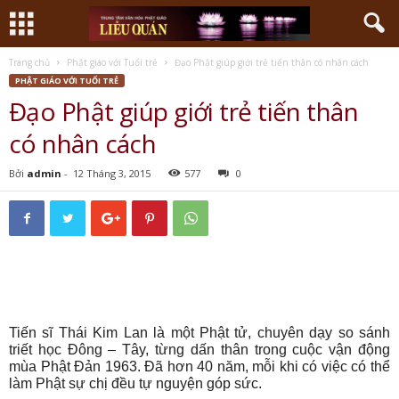
Trang chủ
Phật giáo với Tuổi trẻ
Đạo Phật giúp giới trẻ tiến thân có nhân cách
PHẬT GIÁO VỚI TUỔI TRẺ
Đạo Phật giúp giới trẻ tiến thân
có nhân cách
Bởi
admin
-
12 Tháng 3, 2015
577
0
Tiến sĩ Thái Kim Lan là một Phật tử, chuyên dạy so sánh
triết học Đông – Tây, từng dấn thân trong cuộc vận động
mùa Phật Đản 1963. Đã hơn 40 năm, mỗi khi có việc có thể
làm Phật sự chị đều tự nguyện góp sức.