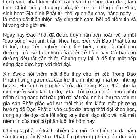
trong việc phát triển nhân cách và đời sống đạo đức, tâm
linh. Chính tiếng chuông chùa, lời mẹ ru, tiếng niệm Phật,
sinh hoạt Gia đình Phật tử, thói quen ăn chay hàng ngày…
là mảnh đất thân thiện nẩy sinh tình cảm, bồi bổ niềm tin và
hi vọng cho giới trẻ.
Ngày nay Đạo Phật đã được truy nhận trên hoàn vũ là một
“đạo sống” với tinh thần khoa học. Đến với Đạo Phật bằng
trí tuệ, dựa trên nghiên cứu, tìm hiểu, cũng là một con
đường, một sự lựa chọn của giới trẻ hôm nay. Cả hai con
đường đều rất cần thiết. Chung quy lại là để tìm một nếp
sống đạo đức hợp với thời đại.
Xin được nói thêm một điều thay cho lời kết: Trong Đạo
Phật những người đạt đạo trở thành những nhà thơ, những
họa sĩ. Họ là những nghệ sĩ của đời sống. Đạo Phật như là
con người sáng tạo, tự do, tự tại. Tôi có cảm giác như chính
mình cũng đang bắt đầu (dù đã bắt đầu nhiều lần) tra vấn lại
gia sản Phật giáo với sự thôi thúc tìm kiếm một phương
hướng để Đạo Phật đi vào cuộc đời trong thời đại khoa học,
trong sự đe dọa của lối sống suy thoái đạo đức và mất mát
niềm tin của một bộ phận tuổi trẻ hôm nay.
Chúng ta phải có trách nhiệm làm mới tính hiện đại đã nằm
sẵn trong giáo lý Đức Phật, tìm phương pháp giáo dục với