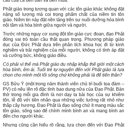
cầu của cả bên bán và bên mua.
Phật giáo trong tương quan với các tôn giáo khác không đặt
nặng số lượng mà coi trọng phẩm chất của niềm tin tôn
giáo. Niềm tin này đặt nền tảng trên sự nuôi dưỡng hòa bình
nội tâm và hòa bình giữa người và người.
Trước những nguy cơ xung đột tôn giáo cực đoan, đạo Phật
đóng vai trò toàn cầu thật quan trọng. Phương pháp giáo
dục của Đức Phật dựa trên phân tích khoa học đi từ kinh
nghiệm và trải nghiệm của mỗi người, không có tính áp đặt
và cưỡng bức, không giáo điều.
Có phải vì thế mà Phật giáo du nhập khắp thế giới một cách
hòa bình, êm ái. Tuổi trẻ tự nguyện đến với Phật giáo là lựa
chọn cho mình một lối sống chứ không phải là để tiến thân?
GS Bửu Ý (một trong năm thành viên chủ trì buổi tọa đàm –
PV) có nêu lên rõ đặc tính bao dung nữa của Đạo Phật. Bàn
thờ trong mỗi gia đình là nơi dạy ta bài học của sự khiêm
tốn, lễ độ với tiền nhân qua những việc tưởng rất nhỏ như
thắp cây hương. Đạo Phật là đạo sống chứ ít mang màu sắc
tôn giáo, sống sao để chính mình bình an và mang bình an
đến cho người khác.
Nhưng cũng cần hiểu rõ rằng, lựa chọn đến với Đạo Phật