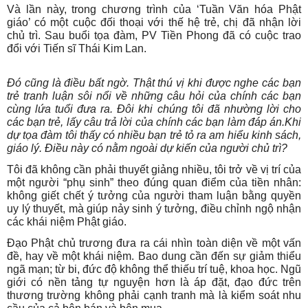
Và lần này, trong chương trình của ‘Tuần Văn hóa Phật
giáo’ có một cuộc đối thoại với thế hệ trẻ, chị đã nhận lời
chủ trì. Sau buổi tọa đàm, PV Tiền Phong đã có cuộc trao
đổi với Tiến sĩ Thái Kim Lan.
Đó cũng là điều bất ngờ. Thật thú vị khi được nghe các bạn
trẻ tranh luận sôi nổi về những câu hỏi của chính các bạn
cùng lứa tuổi đưa ra. Đôi khi chúng tôi đã nhường lời cho
các bạn trẻ, lấy câu trả lời của chính các bạn làm đáp án.
Khi
dự tọa đàm tôi thấy có nhiều bạn trẻ tỏ ra am hiểu kinh sách,
giáo lý. Điều này có nằm ngoài dự kiến của người chủ trì?
Tôi đã không cần phải thuyết giảng nhiều, tôi trở về vị trí của
một người “phụ sinh” theo đúng quan điểm của tiền nhân:
không giết chết ý tưởng của người tham luận bằng quyền
uy lý thuyết, mà giúp nảy sinh ý tưởng, điều chỉnh ngộ nhận
các khái niệm Phật giáo.
Đạo Phật chủ trương đưa ra cái nhìn toàn diện về một vấn
đề, hay về một khái niệm. Bao dung cần đến sự giảm thiểu
ngã mạn; từ bi, đức độ không thể thiếu trí tuệ, khoa học. Ngũ
giới có nền tảng tự nguyện hơn là áp đặt, đạo đức trên
thương trường không phải cạnh tranh mà là kiểm soát nhu