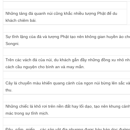
Những tảng đá quanh núi cũng khắc nhiều tượng Phật để du
khách chiêm bái.
Sự tĩnh lặng của đá và tượng Phật tạo nên không gian huyền ảo ch
Songni.
Trên các vách đá của núi, du khách gắn đầy những đồng xu nhỏ n
cách cầu nguyện cho bình an và may mắn.
Cây lá chuyển màu khiến quang cảnh của ngọn núi bừng lên sắc 
thu.
Những chiếc lá khô rơi trên nền đất hay lối dạo, tạo nên khung cả
mác trong sự tĩnh mịch.
Đậu, nấm, miến… các sản vật địa phương được bày bán dọc đường