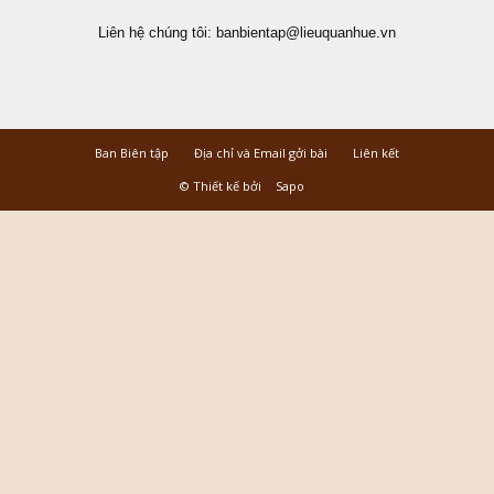
Liên hệ chúng tôi:
banbientap@lieuquanhue.vn
Ban Biên tập
Địa chỉ và Email gởi bài
Liên kết
© Thiết kế bởi
Sapo