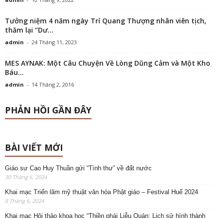
Tưởng niệm 4 năm ngày Trí Quang Thượng nhân viên tịch,
thăm lại “Dư...
admin
-
24 Tháng 11, 2023
MES AYNAK: Một Câu Chuyện Về Lòng Dũng Cảm và Một Kho
Báu...
admin
-
14 Tháng 2, 2016
PHẢN HỒI GẦN ĐÂY
BÀI VIẾT MỚI
Giáo sư Cao Huy Thuần gửi “Tình thư” về đất nước
30 Tháng 6, 2024
Khai mạc Triển lãm mỹ thuật văn hóa Phật giáo – Festival Huế 2024
8 Tháng 6, 2024
Khai mạc Hội thảo khoa học “Thiền phái Liễu Quán: Lịch sử hình thành