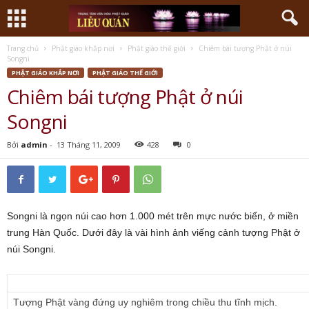
Trang chủ
Phật giáo khắp nơi
Phật giáo thế giới
Chiêm bái tượng Phật ở núi
Songni
PHẬT GIÁO KHẮP NƠI
PHẬT GIÁO THẾ GIỚI
Chiêm bái tượng Phật ở núi
Songni
Bởi
admin
-
13 Tháng 11, 2009
428
0
Songni là ngọn núi cao hơn 1.000 mét trên mực nước biển, ở miền
trung Hàn Quốc. Dưới đây là vài hình ảnh viếng cảnh tượng Phật ở
núi Songni.
Tượng Phật vàng đứng uy nghiêm trong chiều thu tĩnh mịch.