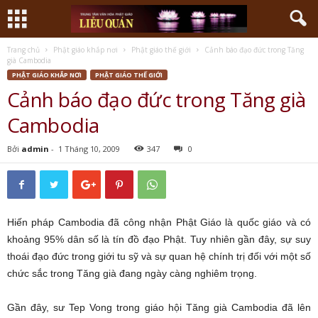
Trang chủ
Phật giáo khắp nơi
Phật giáo thế giới
Cảnh báo đạo đức trong Tăng
già Cambodia
PHẬT GIÁO KHẮP NƠI
PHẬT GIÁO THẾ GIỚI
Cảnh báo đạo đức trong Tăng già
Cambodia
Bởi
admin
-
1 Tháng 10, 2009
347
0
Hiến pháp Cambodia đã công nhận Phật Giáo là quốc giáo và có
khoảng 95% dân số là tín đồ đạo Phật. Tuy nhiên gần đây, sự suy
thoái đạo đức trong giới tu sỹ và sự quan hệ chính trị đối với một số
chức sắc trong Tăng già đang ngày càng nghiêm trọng.
Gần đây, sư Tep Vong trong giáo hội Tăng già Cambodia đã lên