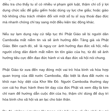
điều tra cho thấy tu sĩ có nhiều vi phạm giới luật, thậm chí cố ý lợi
dụng chức sắc để giấu giếm hoặc dùng uy lực che giấu; hoặc giáo
hội không chịu trách nhiệm đối với một số tu sĩ suy thoái đạo đức
mà nhanh chóng chỉ tay sang một điều kiện tác động khác.
Nếu sự lạm dụng này cứ tiếp tục thì Phật Giáo sẽ bị người dân
Cambodia mất niềm tin và sẽ ảnh hưởng đến Tăng già và Phật
Giáo. Bên cạch đó, sẽ là nguy cơ ảnh hưởng đạo đức xã hội, nếu
người công dân đánh mất niềm tin tôn giáo của họ, từ đó sẽ ảnh
hưởng tiêu cực đến đạo đức hành vi và đạo đức xã hội nói chung.
Phật Giáo từ xưa đến nay đóng một vai trò hòa bình và hòa hợp
quan trọng của đất nước Cambodia, đặc biệt là đưa đất nước ra
khỏi nạn hủy diệt của Khơ Me Đỏ. Người Cambodia thường dạy
con cái họ thực hành theo lời dạy của đức Phật và xem đây là kim
chỉ nam để hướng dẫn cuộc đời của họ, thậm chí dùng để duy trì
hòa bình cho xã hội và an lạc cho bản thân.