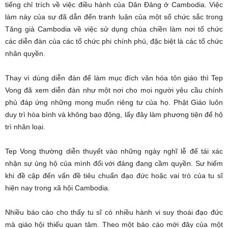
tiếng chỉ trích về việc điều hành của Dân Đảng ở Cambodia. Việc
làm này của sư đã dẫn đến tranh luận của một số chức sắc trong
Tăng già Cambodia về việc sử dụng chùa chiền làm nơi tổ chức
các diễn đàn của các tổ chức phi chính phủ, đặc biệt là các tổ chức
nhân quyền.
Thay vì dùng diễn đàn để làm mục đích văn hóa tôn giáo thì Tep
Vong đã xem diễn đàn như một nơi cho mọi người yêu cầu chính
phủ đáp ứng những mong muốn riêng tư của họ. Phật Giáo luôn
duy trì hòa bình và không bạo động, lấy đây làm phương tiện để hộ
trì nhân loại.
Tep Vong thường diễn thuyết vào những ngày nghĩ lễ để tái xác
nhận sự ủng hộ của mình đối với đảng đang cầm quyền. Sư hiếm
khi đề cập đến vấn đề tiêu chuẩn đạo đức hoặc vai trò của tu sĩ
hiện nay trong xã hội Cambodia.
Nhiều báo cáo cho thấy tu sĩ có nhiều hành vi suy thoái đạo đức
mà giáo hội thiếu quan tâm. Theo một báo cáo mới đây của một