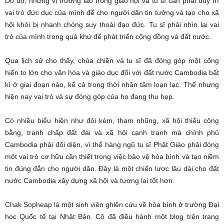
Do đó, những vị trưởng lão trong giáo hội và tu sĩ cần phải duy trì
vai trò đức dục của mình để cho người dân tin tưởng và tạo cho xã
hội khỏi bị nhanh chóng suy thoái đạo đức. Tu sĩ phải nhìn lại vai
trò của mình trong quá khứ để phát triển cộng đồng và đất nước.
Qua lịch sử cho thấy, chùa chiền và tu sĩ đã đóng góp một cống
hiến to lớn cho văn hóa và giáo dục đối với đất nước Cambodia bất
kì ở giai đoạn nào, kể cả trong thời nhân tâm loạn lạc. Thế nhưng
hiện nay vai trò và sự đóng góp của họ đang thu hẹp.
Có nhiều biểu hiện như đói kém, tham nhũng, xã hội thiếu công
bằng, tranh chấp đất đai và xã hội cạnh tranh mà chính phủ
Cambodia phải đối diện, vì thế hàng ngũ tu sĩ Phật Giáo phải đóng
một vai trò cơ hữu cần thiết trong việc bảo vệ hòa bình và tạo niềm
tin đúng đắn cho người dân. Đây là một chiến lược lâu dài cho đất
nước Cambodia xây dựng xã hội và tương lai tốt hơn.
Chak Sopheap là một sinh viên ghiên cứu về hòa bình ở trường Đại
học Quốc tế tại Nhật Bản. Cô đã điều hành một blog trên trang